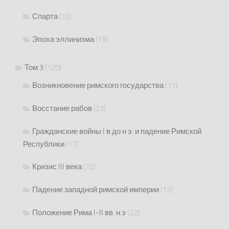
Спарта
(13)
Эпоха эллинизма
(19)
Том 3
(120)
Возникновение римского государства
(11)
Восстание рабов
(23)
Гражданские войны I в до н э. и падение Римской
Республики
(17)
Кризис III века
(12)
Падение западной римской империи
(12)
Положение Рима I-II вв. н.э
(22)