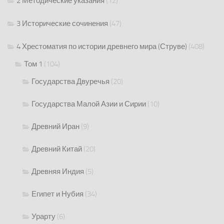
2 Методические указания
(12)
3 Исторические сочинения
(47)
4 Хрестоматия по истории древнего мира (Струве)
(408)
Том 1
(104)
Государства Двуречья
(20)
Государства Малой Азии и Сирии
(10)
Древний Иран
(9)
Древний Китай
(20)
Древняя Индия
(5)
Египет и Нубия
(34)
Урарту
(6)