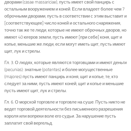
дворами (casae massariciae), пусть имеет свой панцирь с
остальным вооружением и коней. Если владеет более чем 7
оброчными дворами, пусть в соответствии с этим выставит и
[соответствующее] число коней и остального снаряжения,
точно так же те люди, которые не имеют оброчных дворов, но
имеют 40 югеров земли, пусть имеют [при себе] коня, щит и
копье, меньшие же люди, если могут иметь щит, пусть имеют
щит, лук и стрелы.
Гл. 3. О людях, которые являются торговцами и имеют деньги
(pecunias): знатные (potentes) и более могущественные
(majores) пусть имеют панцирь и коня, щит и копье, те, кто
следует за ними, пусть имеют коней, щит и копье и меньшие
пусть имеют щит, лук и стрелы.
Гл. 6. О морской торговле и торговле на суше. Пусть никто не
ведет торговой деятельности без письменного разрешения
короля или вопреки воле его судьи. За нарушение пусть
заплатит свой вергельд.