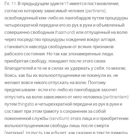
Гл. 11. В предыдущем эдикте17 имеется постановление,
согласно которому зависимый человек (pertinens),
освобожденный кем-либо из лангобардов путем процедуры
четырехкратной передачи его из рук в руки и объявленный
совершенно свободным (haamund) или отпущенный на волю
через посредство процедуры хождения вокруг алтаря,
становится навсегда свободным от всяких признаков
рабского состояния. Но так как злонамеренные люди,
приобретая свободу, покидают после этого своих
благодетелей и те не в силах их удержать у себя, то многие,
боясь, как бы их вольноотпущенники не покинули их, не
желают вовсе никого отпускать на волю. Поэтому
предписываем- если кто-либо из лангобардов захочет
отпустить на волю зависимого от него человека (pertinentem)
путем thingatio и четырехкратной передачи из рук в руки и
составит при этом грамоту о сохранении за собой
пожизненной службы (servitium) этого лица и о приобретении
вольноотпущенником свободы лишь после смерти
[патрона], то пусть так и будет, как сказано в тексте грамоты,