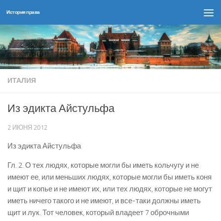
История права
Перейти к содержимому
ИТАЛИЯ
Из эдикта Айстульфа
2 ИЮНЯ 2012
Из эдикта Айстульфа
Гл. 2. О тех людях, которые могли бы иметь кольчугу и не
имеют ее, или меньших людях, которые могли бы иметь коня
и щит и копье и не имеют их, или тех людях, которые не могут
иметь ничего такого и не имеют, и все-таки должны иметь
щит и лук. Тот человек, который владеет 7 оброчными