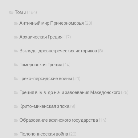
Том 2
(184)
Античный мир Причерноморья
(23)
Архаическая Греция
(17)
Взгляды древнегреческих историков
(8)
Гомеровская Греция
(14)
Греко-персидские войны
(21)
Греция в IV в. до н.э. и завоевания Македонского
(26)
Крито-микенская эпоха
(9)
Образование афинского государства
(14)
Пелопоннесская война
(20)