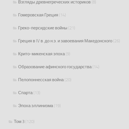
Взгляды древнегреческих историков
(8)
Гомеровская Греция
(14)
Греко-персидские войны
(21)
Греция в IV в. до н.э. и завоевания Македонского
(26)
Крито-микенская эпоха
(9)
Образование афинского государства
(14)
Пелопоннесская война
(20)
Спарта
(13)
Эпоха эллинизма
(19)
Том 3
(120)