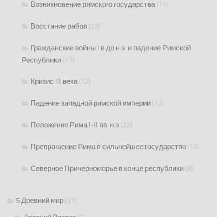
Возникновение римского государства
(11)
Восстание рабов
(23)
Гражданские войны I в до н э. и падение Римской
Республики
(17)
Кризис III века
(12)
Падение западной римской империи
(12)
Положение Рима I-II вв. н.э
(22)
Превращение Рима в сильнейшее государство
(15)
Северное Причерноморье в конце республики
(8)
5 Древний мир
(31)