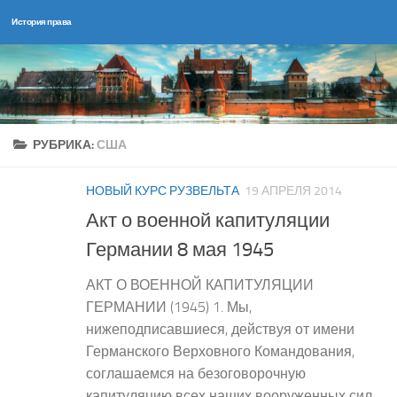
История права
Перейти к содержимому
РУБРИКА:
США
НОВЫЙ КУРС РУЗВЕЛЬТА
19 АПРЕЛЯ 2014
Акт о военной капитуляции
Германии 8 мая 1945
АКТ О ВОЕННОЙ КАПИТУЛЯЦИИ
ГЕРМАНИИ (1945) 1. Мы,
нижеподписавшиеся, действуя от имени
Германского Верховного Командования,
соглашаемся на безоговорочную
капитуляцию всех наших вооруженных сил