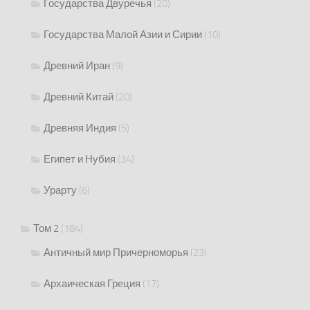
Государства Двуречья
(20)
Государства Малой Азии и Сирии
(10)
Древний Иран
(9)
Древний Китай
(20)
Древняя Индия
(5)
Египет и Нубия
(34)
Урарту
(6)
Том 2
(184)
Античный мир Причерноморья
(23)
Архаическая Греция
(17)