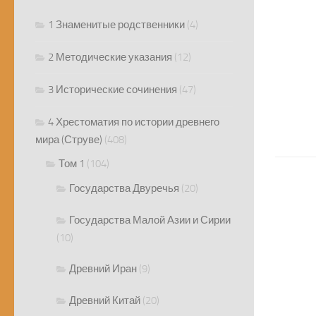
1 Знаменитые родственники
(4)
2 Методические указания
(12)
3 Исторические сочинения
(47)
4 Хрестоматия по истории древнего
мира (Струве)
(408)
Том 1
(104)
Государства Двуречья
(20)
Государства Малой Азии и Сирии
(10)
Древний Иран
(9)
Древний Китай
(20)