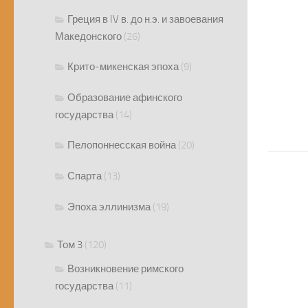
Греция в IV в. до н.э. и завоевания
Македонского
(26)
Крито-микенская эпоха
(9)
Образование афинского
государства
(14)
Пелопоннесская война
(20)
Спарта
(13)
Эпоха эллинизма
(19)
Том 3
(120)
Возникновение римского
государства
(11)