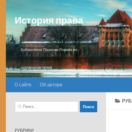
Перейти к содержимому
История права
Библиотека Пашкова Романа по
источникам права
О сайте
Об авторе
РУБ
Найти:
РУБРИКИ