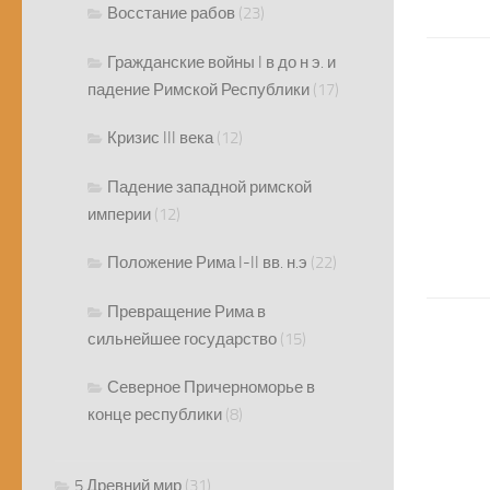
Восстание рабов
(23)
Гражданские войны I в до н э. и
падение Римской Республики
(17)
Кризис III века
(12)
Падение западной римской
империи
(12)
Положение Рима I-II вв. н.э
(22)
Превращение Рима в
сильнейшее государство
(15)
Северное Причерноморье в
конце республики
(8)
5 Древний мир
(31)