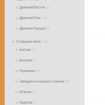
Древний Восток
(6)
Древний Рим
(16)
Древняя Греция
(9)
6 Средние века
(162)
Англия
(47)
Венгрия
(1)
Германия
(49)
Западные и южные славяне
(8)
Италия
(8)
Ордена
(3)