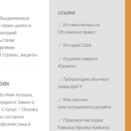
ССЫЛКИ
бъединенные
Исламская мысль
своих целях и
(Исламское право)
критерий
льством
История США
зделяем
 страны, защиты...
Иудаика (евреи и
Израиль)
Лаборатория обычного
рах
права ДагГУ
Во Имя Аллаха,
Мастерская
рдного Закон о
конституционного дизайна
 Статья 1 Основа
н согласно
Правовое наследие
Афганистана в
Кавказа (Архивы Кавказа)