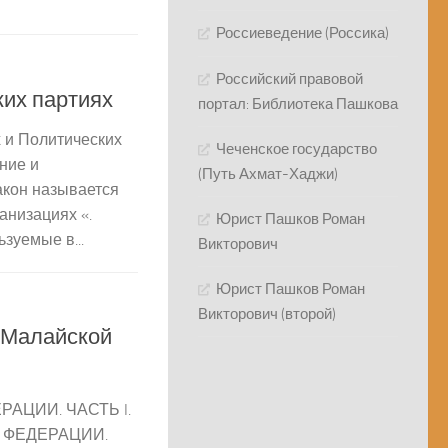
Россиеведение (Россика)
Российский правовой
ких партиях
портал: Библиотека Пашкова
х и Политических
Чеченское государство
ние и
(Путь Ахмат-Хаджи)
акон называется
анизациях «.
Юрист Пашков Роман
зуемые в...
Викторович
Юрист Пашков Роман
Викторович (второй)
 Малайской
АЦИИ. ЧАСТЬ I.
 ФЕДЕРАЦИИ.