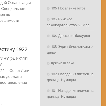
идой Организации
106. Поселение готов
и Специального
аря по
105. Римское
 решимости
законодательство IV–V вв
104. Движение багаудов
4
103. Эдикт Диоклетиана о
естину 1922
ценах
ИНУ (24 ИЮЛЯ
Кризис III века
НА
 г.) Совет Лиги
102. Нападения племен на
зные державы
границы Нумидии
 постановлений
101. Нападения племен на
границы Нумидии
12