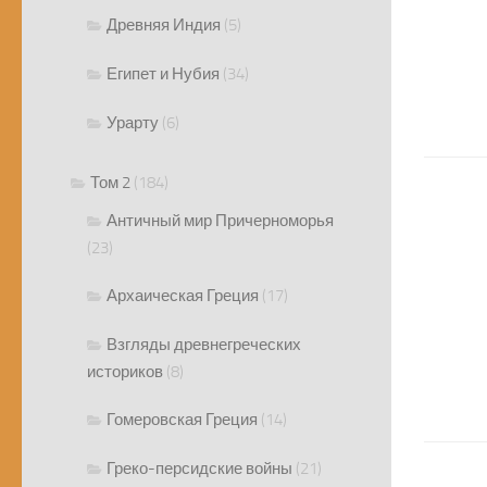
Древняя Индия
(5)
Египет и Нубия
(34)
Урарту
(6)
Том 2
(184)
Античный мир Причерноморья
(23)
Архаическая Греция
(17)
Взгляды древнегреческих
историков
(8)
Гомеровская Греция
(14)
Греко-персидские войны
(21)