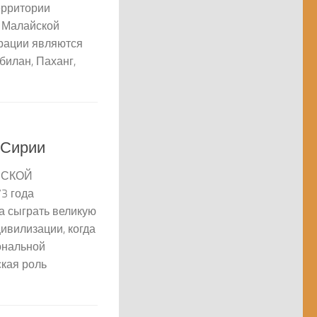
территории
я Малайской
рации являются
билан, Паханг,
 Сирии
БСКОЙ
3 года
 сыграть великую
цивилизации, когда
ональной
ская роль