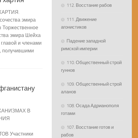
112. Восстание рабов
АРТИЯ.
111. Движение
сочества эмира
агонистиков
 Торжественное
ства эмира Шейха
Падение западной
главой и членами
римской империи
а, получившими
110. Общественный строй
гуннов
2
109. Общественный строй
фганистану
аланов
108. Осада Адрианополя
ХАНИЗМАХ В
готами
ЕНИЯ
107. Восстание готов и
В Участники
рабов