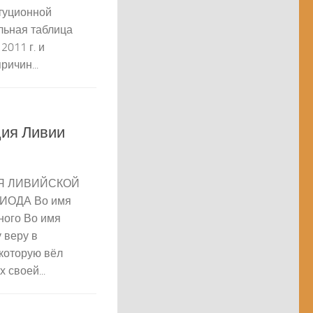
туционной
льная таблица
2011 г. и
ричин...
ция Ливии
Я ЛИВИЙСКОЙ
ОДА Во имя
ного Во имя
 веру в
 которую вёл
 своей...