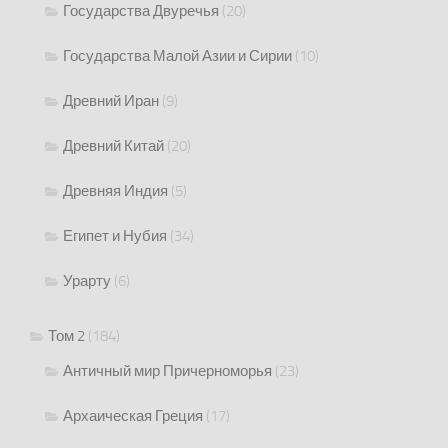
Государства Двуречья
(20)
Государства Малой Азии и Сирии
(10)
Древний Иран
(9)
Древний Китай
(20)
Древняя Индия
(5)
Египет и Нубия
(34)
Урарту
(6)
Том 2
(184)
Античный мир Причерноморья
(23)
Архаическая Греция
(17)