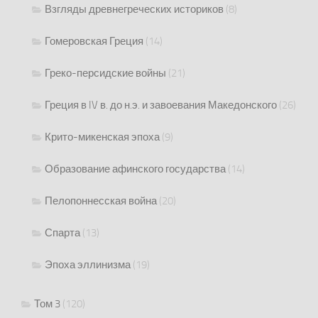
Взгляды древнегреческих историков
(8)
Гомеровская Греция
(14)
Греко-персидские войны
(21)
Греция в IV в. до н.э. и завоевания Македонского
(26)
Крито-микенская эпоха
(9)
Образование афинского государства
(14)
Пелопоннесская война
(20)
Спарта
(13)
Эпоха эллинизма
(19)
Том 3
(120)