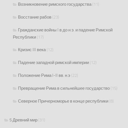
Возникновение римского государства
(11)
Восстание рабов
(23)
Гражданские войны I в до н э. и падение Римской
Республики
(17)
Кризис III века
(12)
Падение западной римской империи
(12)
Положение Рима I-II вв. н.э
(22)
Превращение Рима в сильнейшее государство
(15)
Северное Причерноморье в конце республики
(8)
5 Древний мир
(31)