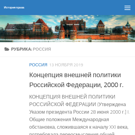
История права
Перейти к содержимому
РУБРИКА:
РОССИЯ
РОССИЯ
13 НОЯБРЯ 2019
Концепция внешней политики
Российской Федерации, 2000 г.
КОНЦЕПЦИЯ ВНЕШНЕЙ ПОЛИТИКИ
РОССИЙСКОЙ ФЕДЕРАЦИИ (Утверждена
Указом президента России 28 июня 2000 г.] I.
Общие положения Международная
обстановка, сложившаяся к началу XXI века,
потребовала переосмысления общей