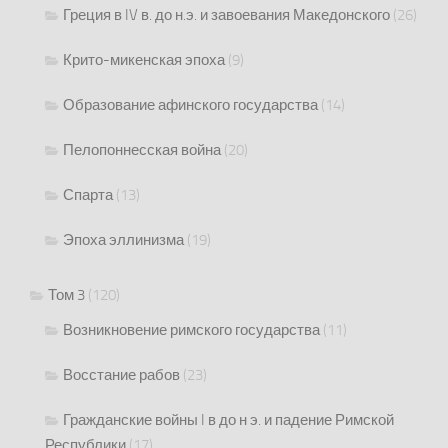
Греция в IV в. до н.э. и завоевания Македонского
(26)
Крито-микенская эпоха
(9)
Образование афинского государства
(14)
Пелопоннесская война
(20)
Спарта
(13)
Эпоха эллинизма
(19)
Том 3
(120)
Возникновение римского государства
(11)
Восстание рабов
(23)
Гражданские войны I в до н э. и падение Римской
Республики
(17)