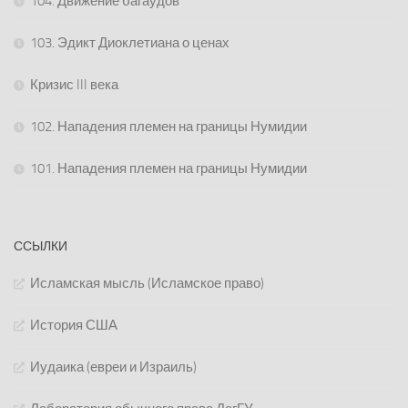
104. Движение багаудов
103. Эдикт Диоклетиана о ценах
Кризис III века
102. Нападения племен на границы Нумидии
101. Нападения племен на границы Нумидии
ССЫЛКИ
Исламская мысль (Исламское право)
История США
Иудаика (евреи и Израиль)