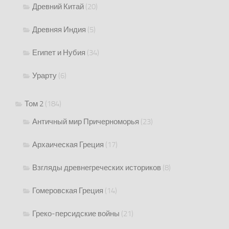
Древний Китай
(20)
Древняя Индия
(5)
Египет и Нубия
(34)
Урарту
(6)
Том 2
(184)
Античный мир Причерноморья
(23)
Архаическая Греция
(17)
Взгляды древнегреческих историков
(8)
Гомеровская Греция
(14)
Греко-персидские войны
(21)