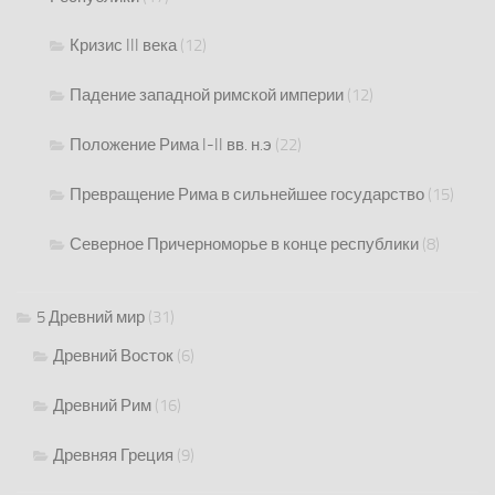
Кризис III века
(12)
Падение западной римской империи
(12)
Положение Рима I-II вв. н.э
(22)
Превращение Рима в сильнейшее государство
(15)
Северное Причерноморье в конце республики
(8)
5 Древний мир
(31)
Древний Восток
(6)
Древний Рим
(16)
Древняя Греция
(9)