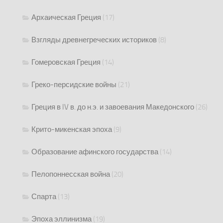
Архаическая Греция
(17)
Взгляды древнегреческих историков
(8)
Гомеровская Греция
(14)
Греко-персидские войны
(21)
Греция в IV в. до н.э. и завоевания Македонского
(26)
Крито-микенская эпоха
(9)
Образование афинского государства
(14)
Пелопоннесская война
(20)
Спарта
(13)
Эпоха эллинизма
(19)