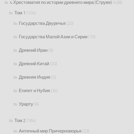
4 Хрестоматия по истории древнего мира (Струве)
(408)
Том 1
(104)
Государства Двуречья
(20)
Государства Малой Азии и Сирии
(10)
Древний Иран
(9)
Древний Китай
(20)
Древняя Индия
(5)
Египет и Нубия
(34)
Урарту
(6)
Том 2
(184)
Античный мир Причерноморья
(23)