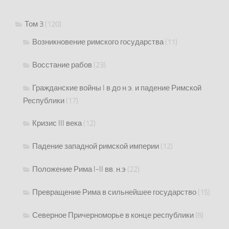
Том 3
(120)
Возникновение римского государства
(11)
Восстание рабов
(23)
Гражданские войны I в до н э. и падение Римской
Республики
(17)
Кризис III века
(12)
Падение западной римской империи
(12)
Положение Рима I-II вв. н.э
(22)
Превращение Рима в сильнейшее государство
(15)
Северное Причерноморье в конце республики
(8)