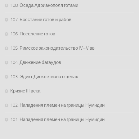
108. Осада Адрианополя готами
107. Восстание готов и рабов
106. Поселение готов
105. Римское законодательство IV–V вв
104. Движение багаудов
103. Эдикт Диоклетиана о ценах
Кризис III века
102. Нападения племен на границы Нумидии
101. Нападения племен на границы Нумидии