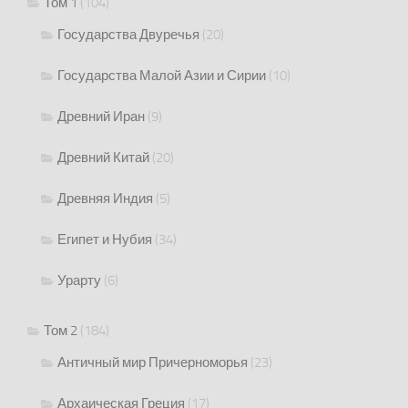
Том 1
(104)
Государства Двуречья
(20)
Государства Малой Азии и Сирии
(10)
Древний Иран
(9)
Древний Китай
(20)
Древняя Индия
(5)
Египет и Нубия
(34)
Урарту
(6)
Том 2
(184)
Античный мир Причерноморья
(23)
Архаическая Греция
(17)