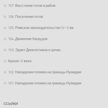
107. Восстание готов и рабов
106. Поселение готов
105. Римское законодательство IV–V вв
104. Движение багаудов
103. Эдикт Диоклетиана о ценах
Кризис III века
102. Нападения племен на границы Нумидии
101. Нападения племен на границы Нумидии
ССЫЛКИ