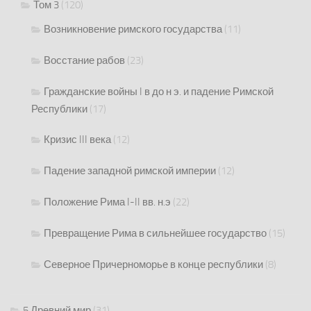
Том 3
(120)
Возникновение римского государства
(11)
Восстание рабов
(23)
Гражданские войны I в до н э. и падение Римской
Республики
(17)
Кризис III века
(12)
Падение западной римской империи
(12)
Положение Рима I-II вв. н.э
(22)
Превращение Рима в сильнейшее государство
(15)
Северное Причерноморье в конце республики
(8)
5 Древний мир
(31)