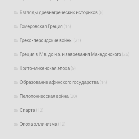
Взгляды древнегреческих историков
(8)
Гомеровская Греция
(14)
Греко-персидские войны
(21)
Греция в IV в. до н.э. и завоевания Македонского
(26)
Крито-микенская эпоха
(9)
Образование афинского государства
(14)
Пелопоннесская война
(20)
Спарта
(13)
Эпоха эллинизма
(19)