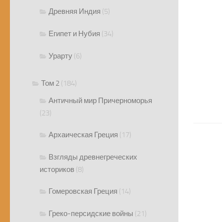
Древняя Индия
(5)
Египет и Нубия
(34)
Урарту
(6)
Том 2
(184)
Античный мир Причерноморья
(23)
Архаическая Греция
(17)
Взгляды древнегреческих
историков
(8)
Гомеровская Греция
(14)
Греко-персидские войны
(21)