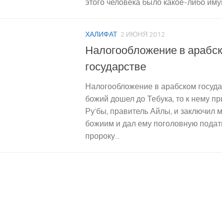
этого человека было какое-либо имущ
ХАЛИФАТ
2 ИЮНЯ 2012
Налогообложение в арабс
государстве
Налогообложение в арабском госуда
божий дошел до Тебука, то к нему п
Ру’бы, правитель Айлы, и заключил 
божиим и дал ему поголовную подат
пророку...