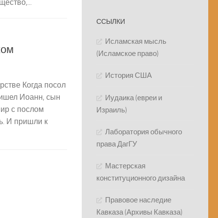
ество,...
ССЫЛКИ
Исламская мысль
ком
(Исламское право)
История США
рстве Когда посол
ришел Иоанн, сын
Иудаика (евреи и
мир с послом
Израиль)
ь. И пришли к
Лаборатория обычного
права ДагГУ
Мастерская
конституционного дизайна
Правовое наследие
Кавказа (Архивы Кавказа)