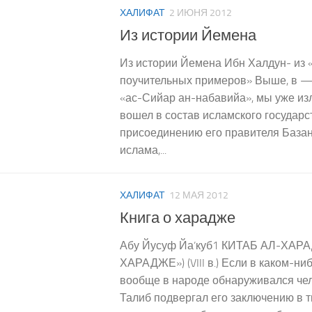
ХАЛИФАТ
2 ИЮНЯ 2012
Из истории Йемена
Из истории Йемена Ибн Халдун- из 
поучительных примеров» Выше, в —
«ас-Сийар ан-набавийа», мы уже из
вошел в состав исламского государс
присоединению его правителя Базан
ислама,...
ХАЛИФАТ
12 МАЯ 2012
Книга о харадже
Абу Йусуф Йа’куб1 КИТАБ АЛ-ХАР
ХАРАДЖЕ») (VIII в.) Если в каком-ни
вообще в народе обнаруживался чел
Талиб подвергал его заключению в т