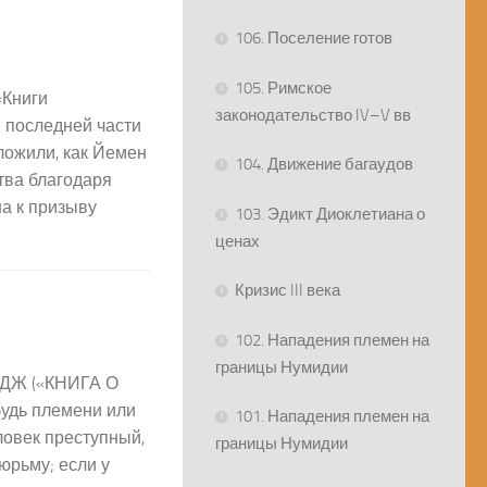
106. Поселение готов
105. Римское
«Книги
законодательство IV–V вв
 последней части
ложили, как Йемен
104. Движение багаудов
тва благодаря
а к призыву
103. Эдикт Диоклетиана о
ценах
Кризис III века
102. Нападения племен на
границы Нумидии
АДЖ («КНИГА О
будь племени или
101. Нападения племен на
овек преступный,
границы Нумидии
юрьму; если у