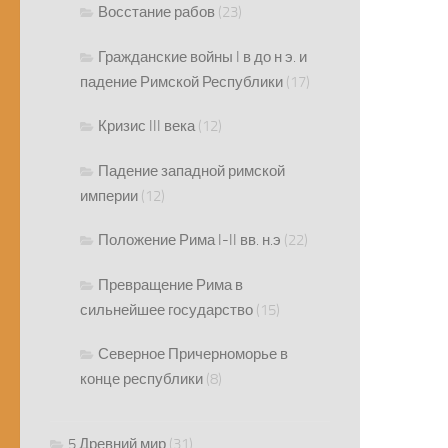
Восстание рабов
(23)
Гражданские войны I в до н э. и
падение Римской Республики
(17)
Кризис III века
(12)
Падение западной римской
империи
(12)
Положение Рима I-II вв. н.э
(22)
Превращение Рима в
сильнейшее государство
(15)
Северное Причерноморье в
конце республики
(8)
5 Древний мир
(31)