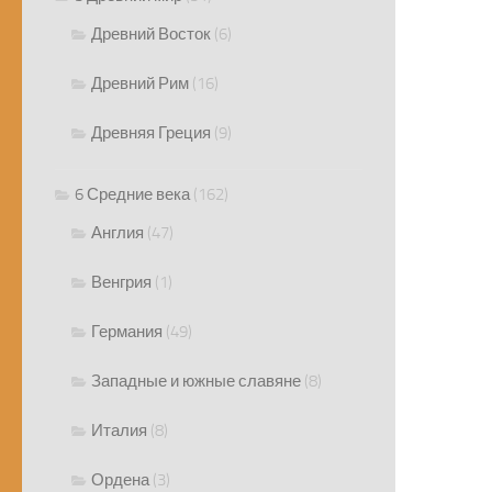
Древний Восток
(6)
Древний Рим
(16)
Древняя Греция
(9)
6 Средние века
(162)
Англия
(47)
Венгрия
(1)
Германия
(49)
Западные и южные славяне
(8)
Италия
(8)
Ордена
(3)