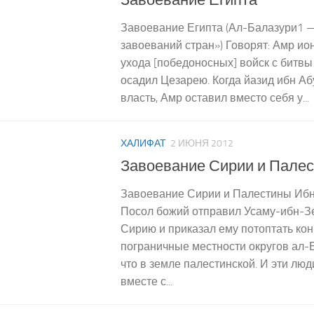
Завоевание Египта (Ал-Балазури1 —
завоеваний стран») Говорят: Амр ио
ухода [победоносных] войск с битв
осадил Цезарею. Когда йазид ибн А
власть, Амр оставил вместо себя у...
ХАЛИФАТ
2 ИЮНЯ 2012
Завоевание Сирии и Пале
Завоевание Сирии и Палестины Ибн
Посол божий отправил Усаму-ибн-З
Сирию и приказал ему потоптать ко
пограничные местности округов ал-
что в земле палестинской. И эти лю
вместе с...