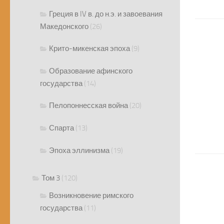
Греция в IV в. до н.э. и завоевания
Македонского
(26)
Крито-микенская эпоха
(9)
Образование афинского
государства
(14)
Пелопоннесская война
(20)
Спарта
(13)
Эпоха эллинизма
(19)
Том 3
(120)
Возникновение римского
государства
(11)