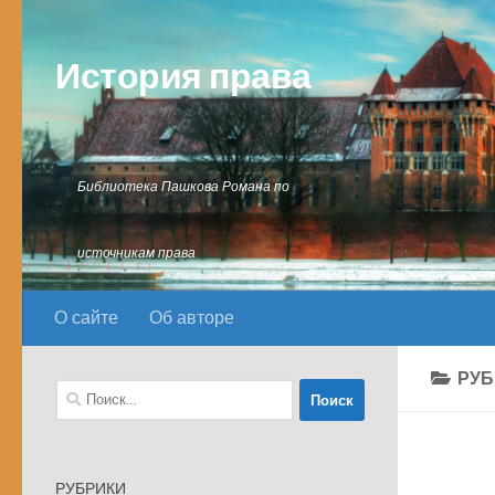
Перейти к содержимому
История права
Библиотека Пашкова Романа по
источникам права
О сайте
Об авторе
РУБ
Найти:
РУБРИКИ