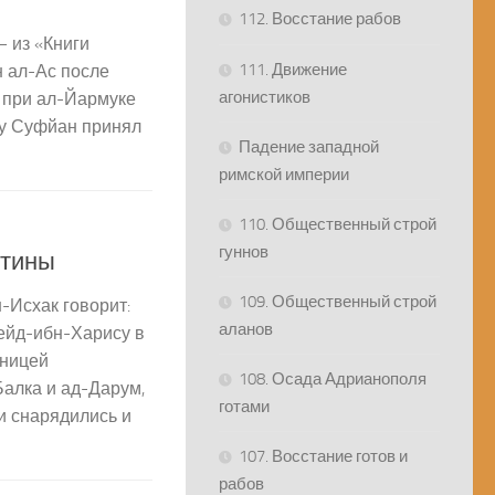
112. Восстание рабов
 из «Книги
111. Движение
н ал-Ас после
агонистиков
ы при ал-Йармуке
бу Суфйан принял
Падение западной
римской империи
110. Общественный строй
гуннов
стины
109. Общественный строй
-Исхак говорит:
аланов
ейд-ибн-Харису в
нницей
108. Осада Адрианополя
Балка и ад-Дарум,
готами
ди снарядились и
107. Восстание готов и
рабов