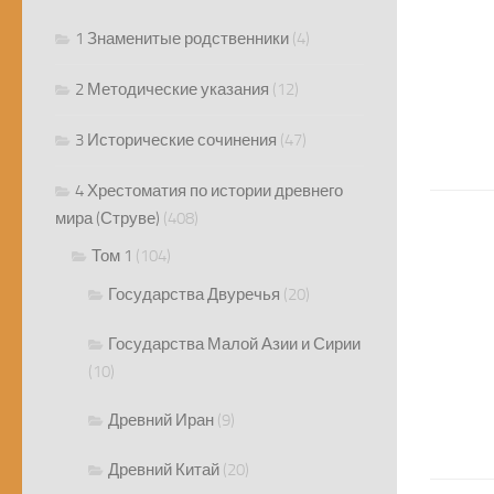
1 Знаменитые родственники
(4)
2 Методические указания
(12)
3 Исторические сочинения
(47)
4 Хрестоматия по истории древнего
мира (Струве)
(408)
Том 1
(104)
Государства Двуречья
(20)
Государства Малой Азии и Сирии
(10)
Древний Иран
(9)
Древний Китай
(20)