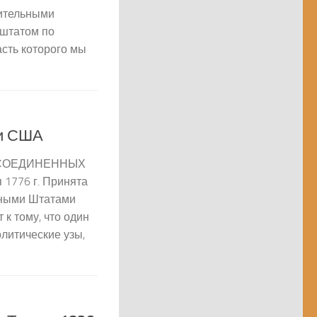
шительными
штатом по
асть которого мы
ти США
СОЕДИНЕННЫХ
1776 г. Принята
нными Штатами
к тому, что один
литические узы,