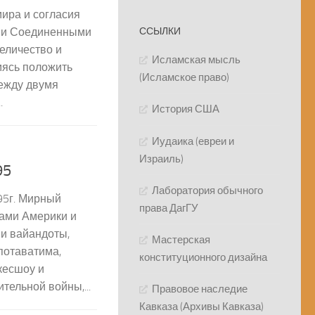
мира и согласия
м и Соединенными
ССЫЛКИ
еличество и
Исламская мысль
ясь положить
(Исламское право)
между двумя
.
История США
Иудаика (евреи и
Израиль)
95
Лаборатория обычного
95г. Мирный
права ДагГУ
ами Америки и
и вайандоты,
Мастерская
 потаватима,
конституционного дизайна
нкесшоу и
тельной войны,...
Правовое наследие
Кавказа (Архивы Кавказа)