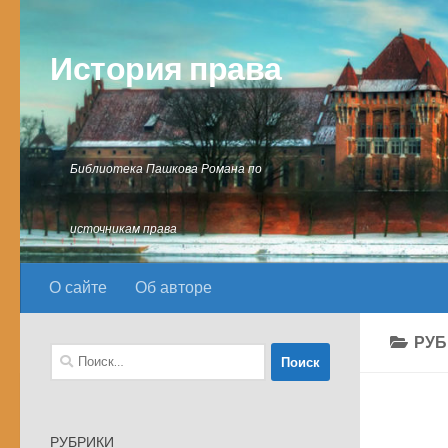
Перейти к содержимому
История права
Библиотека Пашкова Романа по
источникам права
О сайте
Об авторе
РУБ
Найти:
РУБРИКИ