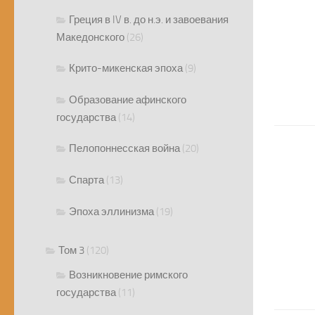
Греция в IV в. до н.э. и завоевания
Македонского
(26)
Крито-микенская эпоха
(9)
Образование афинского
государства
(14)
Пелопоннесская война
(20)
Спарта
(13)
Эпоха эллинизма
(19)
Том 3
(120)
Возникновение римского
государства
(11)