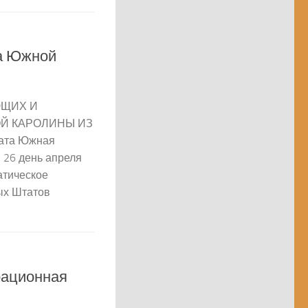
а Южной
ЮЩИХ И
Й КАРОЛИНЫ ИЗ
ата Южная
 26 день апреля
матическое
ых Штатов
рационная