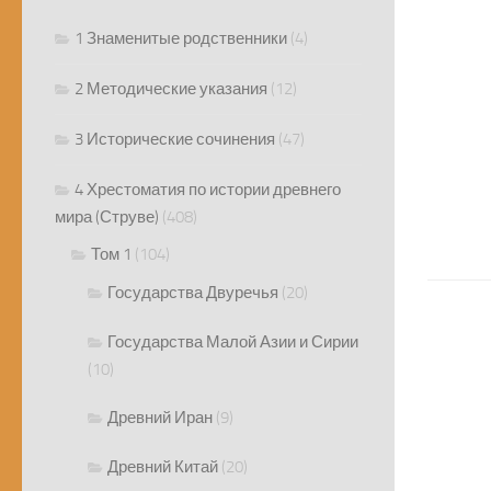
1 Знаменитые родственники
(4)
2 Методические указания
(12)
3 Исторические сочинения
(47)
4 Хрестоматия по истории древнего
мира (Струве)
(408)
Том 1
(104)
Государства Двуречья
(20)
Государства Малой Азии и Сирии
(10)
Древний Иран
(9)
Древний Китай
(20)