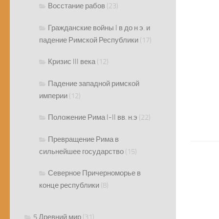
Восстание рабов
(23)
Гражданские войны I в до н э. и
падение Римской Республики
(17)
Кризис III века
(12)
Падение западной римской
империи
(12)
Положение Рима I-II вв. н.э
(22)
Превращение Рима в
сильнейшее государство
(15)
Северное Причерноморье в
конце республики
(8)
5 Древний мир
(31)