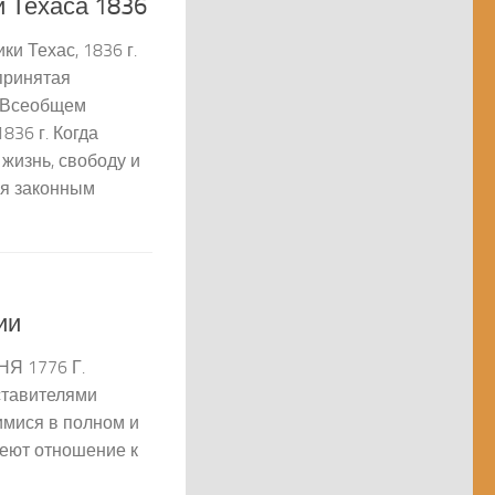
 Техаса 1836
и Техас, 1836 г.
ринятая
Всеобщем
36 г. Когда
жизнь, свободу и
ся законным
ии
Я 1776 Г.
ставителями
мися в полном и
меют отношение к