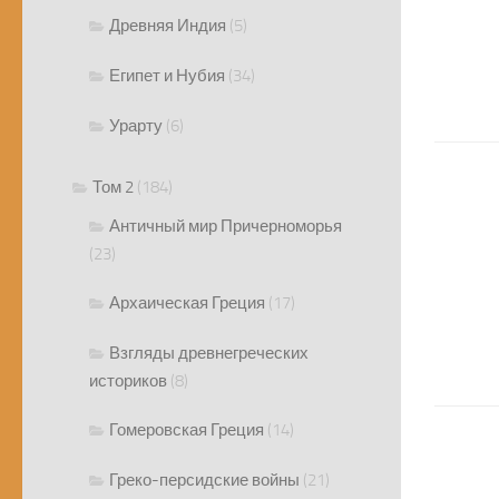
Древняя Индия
(5)
Египет и Нубия
(34)
Урарту
(6)
Том 2
(184)
Античный мир Причерноморья
(23)
Архаическая Греция
(17)
Взгляды древнегреческих
историков
(8)
Гомеровская Греция
(14)
Греко-персидские войны
(21)