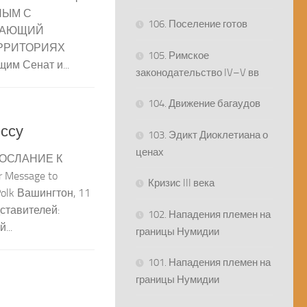
НЫМ С
106. Поселение готов
ЩАЮЩИЙ
РРИТОРИЯХ
105. Римское
им Сенат и...
законодательство IV–V вв
104. Движение багаудов
ессу
103. Эдикт Диоклетиана о
ценах
ОСЛАНИЕ К
Message to
Кризис III века
Polk Вашингтон, 11
ставителей:
102. Нападения племен на
...
границы Нумидии
101. Нападения племен на
границы Нумидии