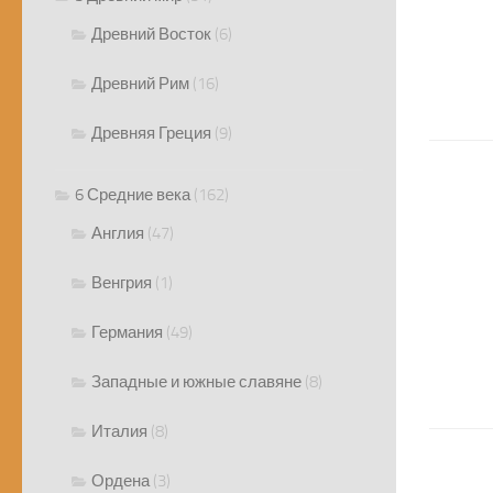
Древний Восток
(6)
Древний Рим
(16)
Древняя Греция
(9)
6 Средние века
(162)
Англия
(47)
Венгрия
(1)
Германия
(49)
Западные и южные славяне
(8)
Италия
(8)
Ордена
(3)