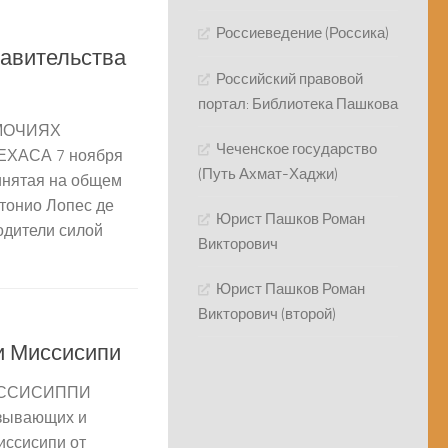
Россиеведение (Россика)
авительства
Российский правовой
портал: Библиотека Пашкова
МОЧИЯХ
Чеченское государство
ХАСА 7 ноября
(Путь Ахмат-Хаджи)
инятая на общем
нтонио Лопес де
Юрист Пашков Роман
одители силой
Викторович
Юрист Пашков Роман
Викторович (второй)
и Миссисипи
ИССИСИППИ
ызывающих и
ссисипи от