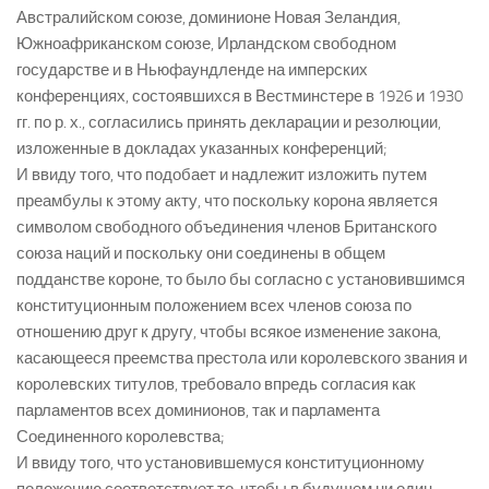
Австралийском союзе, доминионе Новая Зеландия,
Южноафриканском союзе, Ирландском свободном
государстве и в Ньюфаундленде на имперских
конференциях, состоявшихся в Вестминстере в 1926 и 1930
гг. по р. х., согласились принять декларации и резолюции,
изложенные в докладах указанных конференций;
И ввиду того, что подобает и надлежит изложить путем
преамбулы к этому акту, что поскольку корона является
символом свободного объединения членов Британского
союза наций и поскольку они соединены в общем
подданстве короне, то было бы согласно с установившимся
конституционным положением всех членов союза по
отношению друг к другу, чтобы всякое изменение закона,
касающееся преемства престола или королевского звания и
королевских титулов, требовало впредь согласия как
парламентов всех доминионов, так и парламента
Соединенного королевства;
И ввиду того, что установившемуся конституционному