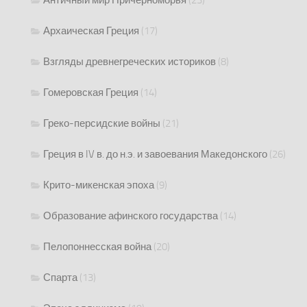
Античный мир Причерноморья
(23)
Архаическая Греция
(17)
Взгляды древнегреческих историков
(8)
Гомеровская Греция
(14)
Греко-персидские войны
(21)
Греция в IV в. до н.э. и завоевания Македонского
(26)
Крито-микенская эпоха
(9)
Образование афинского государства
(14)
Пелопоннесская война
(20)
Спарта
(13)