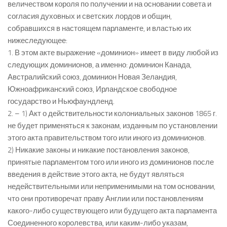
величеством короля по получении и на основании совета и
согласия духовных и светских лордов и общин,
собравшихся в настоящем парламенте, и властью их
нижеследующее:
1. В этом акте выражение «доминион» имеет в виду любой из
следующих доминионов, а именно: доминион Канада,
Австралийский союз, доминион Новая Зеландия,
Южноафриканский союз, Ирландское свободное
государство и Ньюфаундленд.
2. – 1) Акт о действительности колониальных законов 1865 г.
не будет применяться к законам, изданным по установлении
этого акта правительством того или иного из доминионов.
2) Никакие законы и никакие постановления законов,
принятые парламентом того или иного из доминионов после
введения в действие этого акта, не будут являться
недействительными или неприменимыми на том основании,
что они противоречат праву Англии или постановлениям
какого-либо существующего или будущего акта парламента
Соединенного королевства, или каким-либо указам,