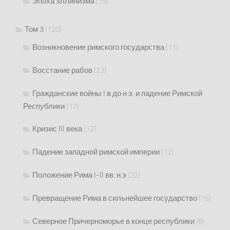
Эпоха эллинизма
(19)
Том 3
(120)
Возникновение римского государства
(11)
Восстание рабов
(23)
Гражданские войны I в до н э. и падение Римской
Республики
(17)
Кризис III века
(12)
Падение западной римской империи
(12)
Положение Рима I-II вв. н.э
(22)
Превращение Рима в сильнейшее государство
(15)
Северное Причерноморье в конце республики
(8)