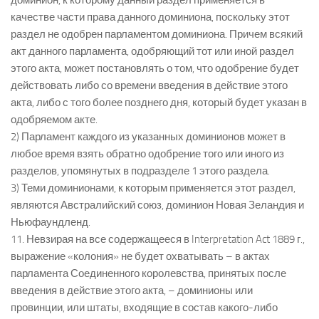
доминион, к которому данный раздел применяется в
качестве части права данного доминиона, поскольку этот
раздел не одобрен парламентом доминиона. Причем всякий
акт данного парламента, одобряющий тот или иной раздел
этого акта, может постановлять о том, что одобрение будет
действовать либо со времени введения в действие этого
акта, либо с того более позднего дня, который будет указан в
одобряемом акте.
2) Парламент каждого из указанных доминионов может в
любое время взять обратно одобрение того или иного из
разделов, упомянутых в подразделе 1 этого раздела.
3) Теми доминионами, к которым применяется этот раздел,
являются Австралийский союз, доминион Новая Зеландия и
Ньюфаундленд.
11. Невзирая на все содержащееся в Interpretation Act 1889 г.,
выражение «колония» не будет охватывать – в актах
парламента Соединенного королевства, принятых после
введения в действие этого акта, – доминионы или
провинции, или штаты, входящие в состав какого-либо