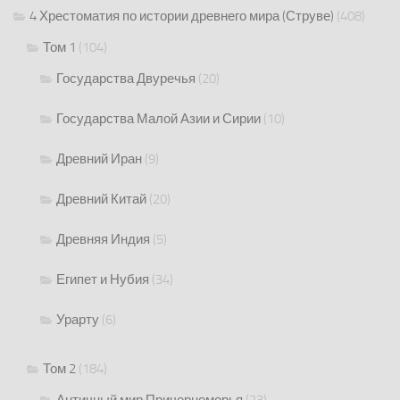
4 Хрестоматия по истории древнего мира (Струве)
(408)
Том 1
(104)
Государства Двуречья
(20)
Государства Малой Азии и Сирии
(10)
Древний Иран
(9)
Древний Китай
(20)
Древняя Индия
(5)
Египет и Нубия
(34)
Урарту
(6)
Том 2
(184)