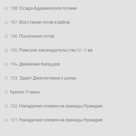
108. Осада Адрианополя готами
107. Восстание готов и рабов
106. Поселение готов
105. Римское законодательство IV–V вв
104. Движение багаудов
103. Эдикт Диоклетиана о ценах
Кризис III века
102. Нападения племен на границы Нумидии
101. Нападения племен на границы Нумидии