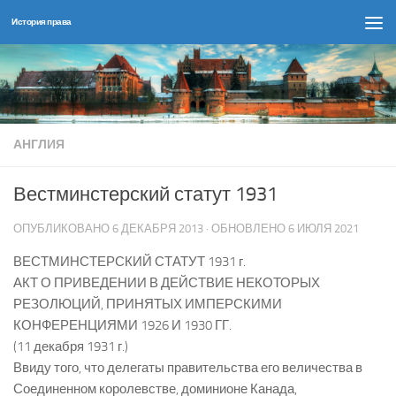
История права
Перейти к содержимому
АНГЛИЯ
Вестминстерский статут 1931
ОПУБЛИКОВАНО
6 ДЕКАБРЯ 2013
· ОБНОВЛЕНО
6 ИЮЛЯ 2021
ВЕСТМИНСТЕРСКИЙ СТАТУТ 1931 г.
АКТ О ПРИВЕДЕНИИ В ДЕЙСТВИЕ НЕКОТОРЫХ
РЕЗОЛЮЦИЙ, ПРИНЯТЫХ ИМПЕРСКИМИ
КОНФЕРЕНЦИЯМИ 1926 И 1930 ГГ.
(11 декабря 1931 г.)
Ввиду того, что делегаты правительства его величества в
Соединенном королевстве, доминионе Канада,