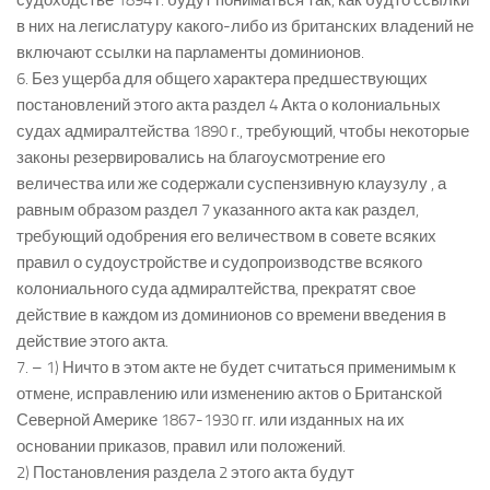
судоходстве 1894 г. будут пониматься так, как будто ссылки
в них на легислатуру какого-либо из британских владений не
включают ссылки на парламенты доминионов.
6. Без ущерба для общего характера предшествующих
постановлений этого акта раздел 4 Акта о колониальных
судах адмиралтейства 1890 г., требующий, чтобы некоторые
законы резервировались на благоусмотрение его
величества или же содержали суспензивную клаузулу , а
равным образом раздел 7 указанного акта как раздел,
требующий одобрения его величеством в совете всяких
правил о судоустройстве и судопроизводстве всякого
колониального суда адмиралтейства, прекратят свое
действие в каждом из доминионов со времени введения в
действие этого акта.
7. – 1) Ничто в этом акте не будет считаться применимым к
отмене, исправлению или изменению актов о Британской
Северной Америке 1867-1930 гг. или изданных на их
основании приказов, правил или положений.
2) Постановления раздела 2 этого акта будут