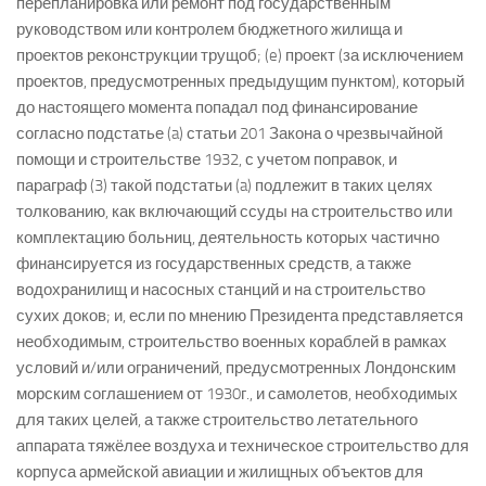
перепланировка или ремонт под государственным
руководством или контролем бюджетного жилища и
проектов реконструкции трущоб; (e) проект (за исключением
проектов, предусмотренных предыдущим пунктом), который
до настоящего момента попадал под финансирование
согласно подстатье (a) статьи 201 Закона о чрезвычайной
помощи и строительстве 1932, с учетом поправок, и
параграф (3) такой подстатьи (a) подлежит в таких целях
толкованию, как включающий ссуды на строительство или
комплектацию больниц, деятельность которых частично
финансируется из государственных средств, а также
водохранилищ и насосных станций и на строительство
сухих доков; и, если по мнению Президента представляется
необходимым, строительство военных кораблей в рамках
условий и/или ограничений, предусмотренных Лондонским
морским соглашением от 1930г., и самолетов, необходимых
для таких целей, а также строительство летательного
аппарата тяжёлее воздуха и техническое строительство для
корпуса армейской авиации и жилищных объектов для