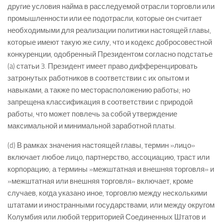
другие условия найма в расследуемой отрасли торговли или
промышленности или ее подотрасли, которые он считает
необходимыми для реализации политики настоящей главы,
которые имеют такую же силу, что и кодекс добросовестной
конкуренции, одобренный Президентом согласно подстатье
(a) статьи 3. Президент имеет право дифференцировать
затронутых работников в соответствии с их опытом и
навыками, а также по месторасположению работы; но
запрещена классификация в соответствии с природой
работы, что может повлечь за собой утверждение
максимальной и минимальной заработной платы.
(d) В рамках значения настоящей главы, термин »лицо»
включает любое лицо, партнерство, ассоциацию, траст или
корпорацию; а термины »межштатная и внешняя торговля» и
»межштатная или внешняя торговля» включает, кроме
случаев, когда указано иное, торговлю между несколькими
штатами и иностранными государствами, или между округом
Колумбия или любой территорией Соединенных Штатов и