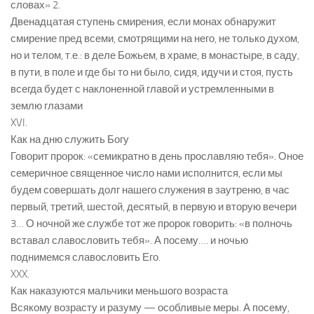
словах» 2.
Двенадцатая ступень смирения, если монах обнаружит
смирение пред всеми, смотрящими на него, не только духом,
но и телом, т.е.: в деле Божьем, в храме, в монастыре, в саду,
в пути, в поле и где бы то ни было, сидя, идучи и стоя, пусть
всегда будет с наклоненной главой и устремленными в
землю глазами
XVI.
Как на дню служить Богу
Говорит пророк: «семикратно в день прославляю тебя». Оное
семеричное священное число нами исполнится, если мы
будем совершать долг нашего служения в заутреню, в час
первый, третий, шестой, десятый, в первую и вторую вечери
3… О ночной же службе тот же пророк говорить: «в полночь
вставал славословить тебя». А посему…. и ночью
поднимемся славословить Его.
XXX.
Как наказуются мальчики меньшого возраста
Всякому возрасту и разуму — особливые меры. А посему,