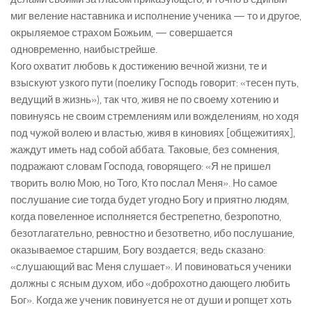
миг веление наставника и исполнение ученика — то и другое,
окрыляемое страхом Божьим, — совершается
одновременно, наибыстрейше.
Кого охватит любовь к достижению вечной жизни, те и
взыскуют узкого пути (поелику Господь говорит: «тесен путь,
ведущий в жизнь»), так что, живя не по своему хотению и
повинуясь не своим стремлениям или вожделениям, но ходя
под чужой волею и властью, живя в киновиях [общежитиях],
жаждут иметь над собой аббата. Таковые, без сомнения,
подражают словам Господа, говорящего: «Я не пришел
творить волю Мою, но Того, Кто послал Меня». Но самое
послушание сие тогда будет угодно Богу и приятно людям,
когда повеленное исполняется бестрепетно, безропотно,
безотлагательно, ревностно и безответно, ибо послушание,
оказываемое старшим, Богу воздается; ведь сказано:
«слушающий вас Меня слушает». И повиноваться ученики
должны с ясным духом, ибо «доброхотно дающего любить
Бог». Когда же ученик повинуется не от души и ропщет хоть