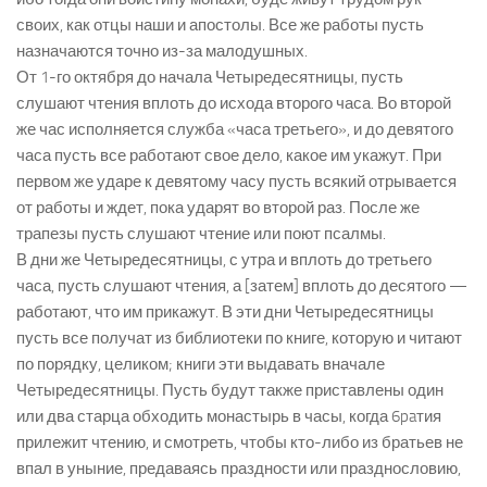
своих, как отцы наши и апостолы. Все же работы пусть
назначаются точно из-за малодушных.
От 1-го октября до начала Четыредесятницы, пусть
слушают чтения вплоть до исхода второго часа. Во второй
же час исполняется служба «часа третьего», и до девятого
часа пусть все работают свое дело, какое им укажут. При
первом же ударе к девятому часу пусть всякий отрывается
от работы и ждет, пока ударят во второй раз. После же
трапезы пусть слушают чтение или поют псалмы.
В дни же Четыредесятницы, с утра и вплоть до третьего
часа, пусть слушают чтения, а [затем] вплоть до десятого —
работают, что им прикажут. В эти дни Четыредесятницы
пусть все получат из библиотеки по книге, которую и читают
по порядку, целиком; книги эти выдавать вначале
Четыредесятницы. Пусть будут также приставлены один
или два старца обходить монастырь в часы, когда 6paтия
прилежит чтению, и смотреть, чтобы кто-либо из братьев не
впал в уныние, предаваясь праздности или празднословию,