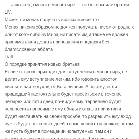
— а их всегда много в монастыре — не беспокоили братии.
LIV.
Может ли монах получать письма и иное что
Монах никоим образом не должен получать писем от родных
или от кого-либо из Мира, ни писать им, а также не должен
принимать или делать приношения и подарки без
благословения аббата.
LVIII.
О порядке принятия новых братьев
Если кто вновь приходит для вступления в монастырь, не
делать ему вступление легким, ибо говорить апостол:
«испытывайте духов, от Бога ли они». А посему, если
пришедший настоятельно будет проситься и в течение
четырех или пяти дней, по-видимому, терпеливо будет
переносить наносимые ему обиды и отказ в принятии и
будет настаивать на своей просьбе, то разрешить ему вход:
пусть будет несколько дней в помещении странников; потом
же пусть будет в помещении испытуемых, там он и
размышлению предается, и ест, и спит. Там приставляют к