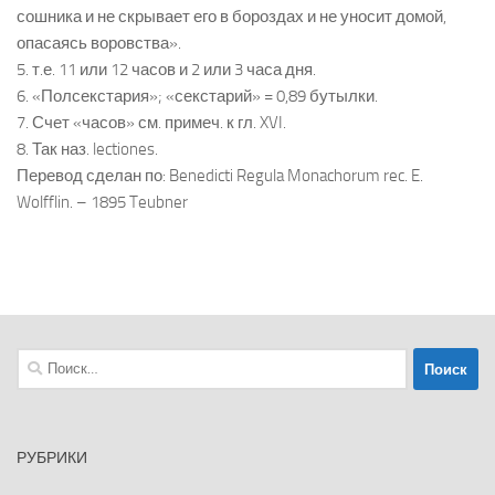
сошника и не скрывает его в бороздах и не уносит домой,
опасаясь воровства».
5. т.е. 11 или 12 часов и 2 или 3 часа дня.
6. «Полсекстария»; «секстарий» = 0,89 бутылки.
7. Счет «часов» см. примеч. к гл. XVI.
8. Так наз. lectiones.
Перевод сделан по: Benedicti Regula Monachorum rec. E.
Wolfflin. – 1895 Teubner
Найти:
РУБРИКИ