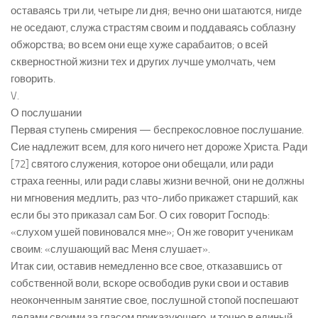
оставаясь три ли, четыре ли дня; вечно они шатаются, нигде
не оседают, служа страстям своим и поддаваясь соблазну
обжорства; во всем они еще хуже сарабаитов; о всей
скверностной жизни тех и других лучше умолчать, чем
говорить.
V.
О послушании
Первая ступень смирения — беспрекословное послушание.
Сие надлежит всем, для кого ничего нет дороже Христа. Ради
[72] святого служения, которое они обещали, или ради
страха геенны, или ради славы жизни вечной, они не должны
ни мгновения медлить, раз что-либо прикажет старший, как
если бы это приказал сам Бог. О сих говорит Господь:
«слухом ушей повиновался мне»; Он же говорит ученикам
своим: «слушающий вас Меня слушает».
Итак сии, оставив немедленно все свое, отказавшись от
собственной воли, вскоре освободив руки свои и оставив
неоконченным занятие свое, послушной стопой поспешают
делами своими за гласом приказующего, и точно в единый