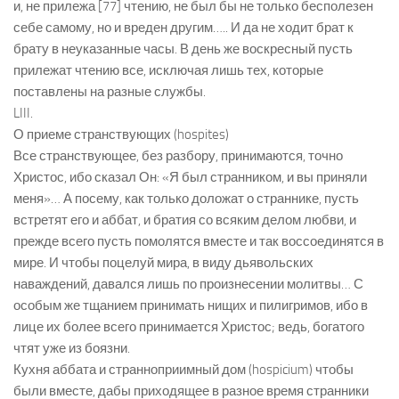
и, не прилежа [77] чтению, не был бы не только бесполезен
себе самому, но и вреден другим….. И да не ходит брат к
брату в неуказанные часы. В день же воскресный пусть
прилежат чтению все, исключая лишь тех, которые
поставлены на разные службы.
LIII.
О приеме странствующих (hospites)
Все странствующее, без разбору, принимаются, точно
Христос, ибо сказал Он: «Я был странником, и вы приняли
меня»… А посему, как только доложат о страннике, пусть
встретят его и аббат, и братия со всяким делом любви, и
прежде всего пусть помолятся вместе и так воссоединятся в
мире. И чтобы поцелуй мира, в виду дьявольских
наваждений, давался лишь по произнесении молитвы… С
особым же тщанием принимать нищих и пилигримов, ибо в
лице их более всего принимается Христос; ведь, богатого
чтят уже из боязни.
Кухня аббата и странноприимный дом (hospicium) чтобы
были вместе, дабы приходящее в разное время странники