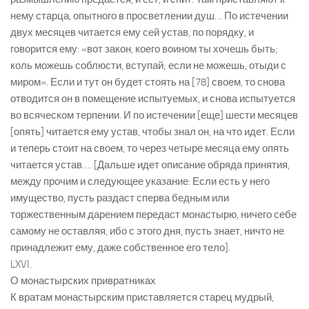
нему старца, опытного в просветлении душ… По истечении
двух месяцев читается ему сей устав, по порядку, и
говорится ему: «вот закон, коего воином ты хочешь быть;
коль можешь соблюсти, вступай; если не можешь, отыди с
миром». Если и тут он будет стоять на [78] своем, то снова
отводится он в помещение испытуемых, и снова испытуется
во всяческом терпении. И по истечении [еще] шести месяцев
[опять] читается ему устав, чтобы знал он, на что идет. Если
и теперь стоит на своем, то через четыре месяца ему опять
читается устав…. [Дальше идет описание обряда принятия,
между прочим и следующее указание: Если есть у него
имущество, пусть раздаст сперва бедным или
торжественным дарением передаст монастырю, ничего себе
самому не оставляя, ибо с этого дня, пусть знает, ничто не
принадлежит ему, даже собственное его тело].
LXVI.
О монастырских привратниках
К вратам монастырским приставляется старец мудрый,