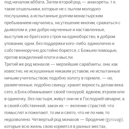
под началом аббата. Затем второй род — анахореты, т.е.
такие отшельники, которые не с пылом молодого
послушника, а испытанные долгим монастырским
пребыванием научились, на утешение многим, сражаться с
дьяволом и, уже добро наученные и наставленные,
выступив из братского строя на единоборство, в добром
уповании, одни, без поддержки кого-либо, единолично и
собственноручно достойно борются, с Божьею помощью,
против вожделений плоти и мысли.
Третий же род монахов — мерзейшие сарабаиты; они, как
известно, не искушенные никаким уставом, не испытанные
ничьим учительством, подобно золоту в горниле, — но,
размягченные, подобно свинцу, хранят верность делам века
сего, а Бога обманывают своей тонзурой; вдвоем, втроем или
в одиночку, без пастыря, живут они не в Господней овчарне, а
в своей собственной; закон их — веление страстей; что
помыслят и пожелают, то им и свято; что не по ним, то
недозволено. Четвертый род монахов — бродячие (gyrovagi),
которые всю жизнь свою кормятся в разных местах,