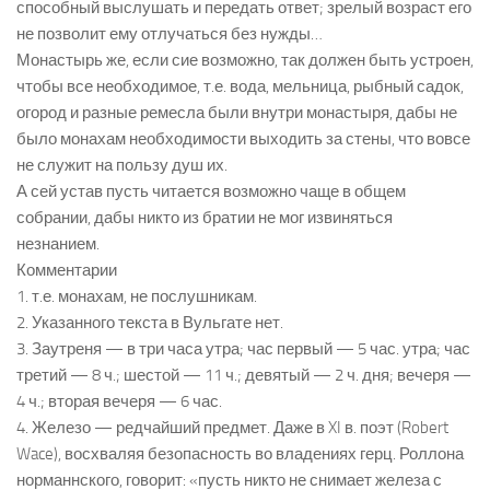
способный выслушать и передать ответ; зрелый возраст его
не позволит ему отлучаться без нужды…
Монастырь же, если сие возможно, так должен быть устроен,
чтобы все необходимое, т.е. вода, мельница, рыбный садок,
огород и разные ремесла были внутри монастыря, дабы не
было монахам необходимости выходить за стены, что вовсе
не служит на пользу душ их.
А сей устав пусть читается возможно чаще в общем
собрании, дабы никто из братии не мог извиняться
незнанием.
Комментарии
1. т.е. монахам, не послушникам.
2. Указанного текста в Вульгате нет.
3. Заутреня — в три часа утра; час первый — 5 час. утра; час
третий — 8 ч.; шестой — 11 ч.; девятый — 2 ч. дня; вечеря —
4 ч.; вторая вечеря — 6 час.
4. Железо — редчайший предмет. Даже в XI в. поэт (Robert
Wace), восхваляя безопасность во владениях герц. Роллона
норманнского, говорит: «пусть никто не снимает железа с