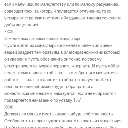
если мальчики, по малолетству или по малому разумению,
совершат грех, за который полагается отлучение, то их
усмиряют строгими постами, обуздывают тяжким сечением,
дабы исцелились.
XXXII.
О железных 4 и иных вещах монастыря
Пусть аббат из монастырского железа, одежи или иных
вещей раздает тем братьям, в благонравной жизни которых
он уверен, и пусть обозначить он точно, по своему
усмотрению, что нужно сохранить и вернуть. И пусть аббат
ведет этому список, чтобы он — хотя братья и меняются в
работе — знал, что дано и что обратно получено. А кто
неопрятно или небрежно будет обращаться с
монастырскими вещами, наказуется; если не исправится,
подвергнется наказанию по уставу. [75]
XXXIII.
Должны ли монахи иметь какую-нибудь собственность
Особливо этот порок нужно с корнем вырвать из монастыря.
Чтобы никто не смел что-либо давать или принимать без