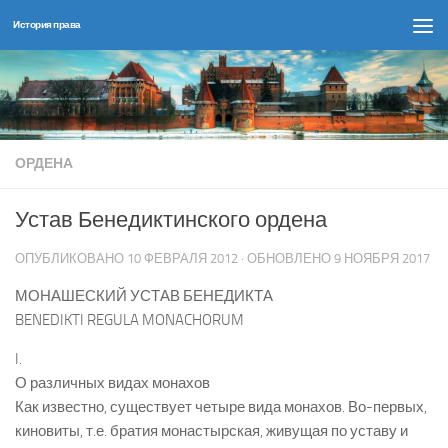
История права
Перейти к содержимому
ОРДЕНА
Устав Бенедиктинского ордена
ОПУБЛИКОВАНО
10 ФЕВРАЛЯ 2012
· ОБНОВЛЕНО
9 НОЯБРЯ 2017
МОНАШЕСКИЙ УСТАВ БЕНЕДИКТА
BENEDIKTI REGULA MONACHORUM
I.
О различных видах монахов
Как известно, существует четыре вида монахов. Во-первых,
киновиты, т.е. братия монастырская, живущая по уставу и