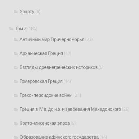
Урарту
(6)
Том 2
(184)
Античный мир Причерноморья
(23)
Архаическая Греция
(17)
Взгляды древнегреческих историков
(8)
Гомеровская Греция
(14)
Греко-персидские войны
(21)
Греция в IV в. до н.э. и завоевания Македонского
(26)
Крито-микенская эпоха
(9)
Образование афинского государства
(14)