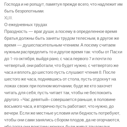
Господа и не ропщут, памятуя прежде всего, что надлежит им
быть безропотными.
XLIII.
О ежедневных трудах
Праздность — враг души, а посему в определенное время
братья должны быть заняты трудом телесным, в другое же
время — душеспасительным чтением. А посему считаем
нужным распределить то и другое время так: чтобы от Пасхи
до 1-го октября, выйдя рано, с часа первого 7 и почти по
четвертый, они работали, что будет нужно; с четвертого же
часа и вплоть до шестого пусть слушают чтения 8. После
шестого же часа, поднявшись от стола, пусть отдохнут на
ложах своих при полном молчании; буде же кто захочет
читать для себя, пусть читает так, чтобы не беспокоить
другого. «Час девятый» совершается раньше, в половине
восьмого часа, и вторично пусть работают, что нужно, до
вечери. Если же местные условия или бедность потребуют,
чтобы они сами занялись сбором плодов, да не огорчаются,
ибо тогда они воистину монахи, буде живут трудом рук