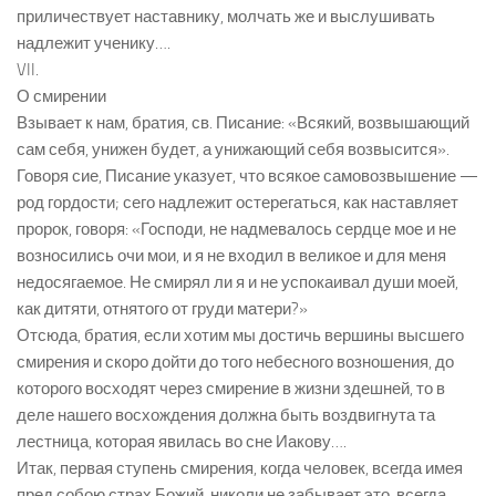
приличествует наставнику, молчать же и выслушивать
надлежит ученику….
VII.
О смирении
Взывает к нам, братия, св. Писание: «Всякий, возвышающий
сам себя, унижен будет, а унижающий себя возвысится».
Говоря сие, Писание указует, что всякое самовозвышение —
род гордости; сего надлежит остерегаться, как наставляет
пророк, говоря: «Господи, не надмевалось сердце мое и не
возносились очи мои, и я не входил в великое и для меня
недосягаемое. Не смирял ли я и не успокаивал души моей,
как дитяти, отнятого от груди матери?»
Отсюда, братия, если хотим мы достичь вершины высшего
смирения и скоро дойти до того небесного возношения, до
которого восходят через смирение в жизни здешней, то в
деле нашего восхождения должна быть воздвигнута та
лестница, которая явилась во сне Иакову….
Итак, первая ступень смирения, когда человек, всегда имея
пред собою страх Божий, николи не забывает это, всегда