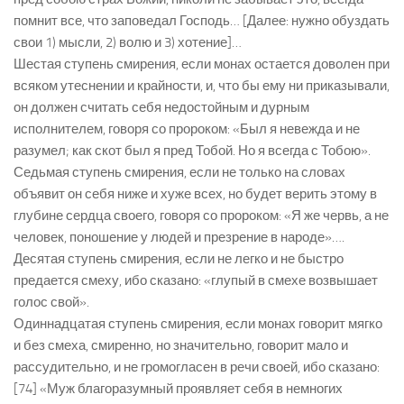
помнит все, что заповедал Господь… [Далее: нужно обуздать
свои 1) мысли, 2) волю и 3) хотение]…
Шестая ступень смирения, если монах остается доволен при
всяком утеснении и крайности, и, что бы ему ни приказывали,
он должен считать себя недостойным и дурным
исполнителем, говоря со пророком: «Был я невежда и не
разумел; как скот был я пред Тобой. Но я всегда с Тобою».
Седьмая ступень смирения, если не только на словах
объявит он себя ниже и хуже всех, но будет верить этому в
глубине сердца своего, говоря со пророком: «Я же червь, а не
человек, поношение у людей и презрение в народе»….
Десятая ступень смирения, если не легко и не быстро
предается смеху, ибо сказано: «глупый в смехе возвышает
голос свой».
Одиннадцатая ступень смирения, если монах говорит мягко
и без смеха, смиренно, но значительно, говорит мало и
рассудительно, и не громогласен в речи своей, ибо сказано:
[74] «Муж благоразумный проявляет себя в немногих