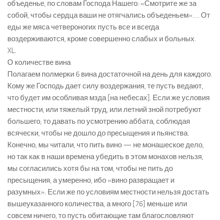
объеденье, по словам Господа Нашего: «Смотрите же за
собой, чтобы сердца ваши не отягчались объеденьем»…. От
еды же мяса четвероногих пусть все и всегда
воздерживаются, кроме совершенно слабых и больных.
XL.
О количестве вина
Полагаем полмерки 6 вина достаточной на день для каждого.
Кому же Господь дает силу воздержания, те пусть ведают,
что будет им особливая мзда [на небесах]. Если же условия
местности, или тяжелый труд, или летний зной потребуют
большего, то давать по усмотрению аббата, соблюдая
всячески, чтобы не дошло до пресыщения и пьянства.
Конечно, мы читали, что пить вино — не монашеское дело,
но так как в наши времена убедить в этом монахов нельзя,
мы согласились хотя бы на том, чтобы не пить до
пресыщения, а умеренно, ибо «вино развращает и
разумных». Если же по условиям местности нельзя достать
вышеуказанного количества, а много [76] меньше или
совсем ничего, то пусть обитающие там благословляют