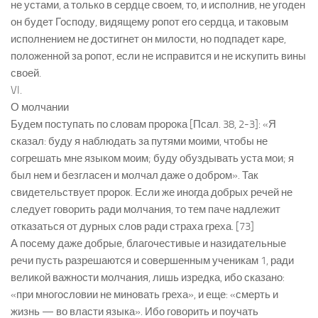
не устами, а только в сердце своем, то, и исполнив, не угоден
он будет Господу, видящему ропот его сердца, и таковым
исполнением не достигнет он милости, но подпадет каре,
положенной за ропот, если не исправится и не искупить вины
своей.
VI.
О молчании
Будем поступать по словам пророка [Псал. 38, 2-3]: «Я
сказал: буду я наблюдать за путями моими, чтобы не
согрешать мне языком моим; буду обуздывать уста мои; я
был нем и безгласен и молчал даже о добром». Так
свидетельствует пророк. Если же иногда добрых речей не
следует говорить ради молчания, то тем паче надлежит
отказаться от дурных слов ради страха греха. [73]
А посему даже добрые, благочестивые и назидательные
речи пусть разрешаются и совершенным ученикам 1, ради
великой важности молчания, лишь изредка, ибо сказано:
«при многословии не миновать греха», и еще: «смерть и
жизнь — во власти языка». Ибо говорить и поучать