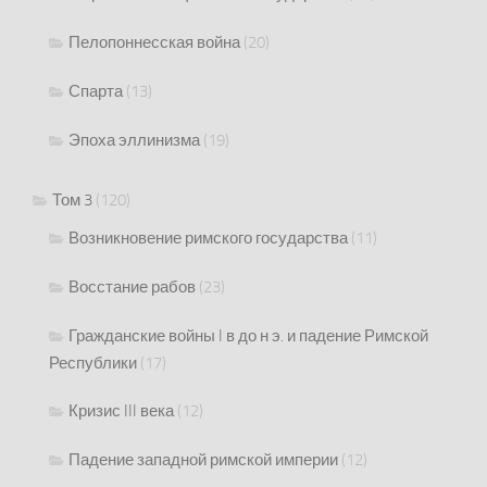
Пелопоннесская война
(20)
Спарта
(13)
Эпоха эллинизма
(19)
Том 3
(120)
Возникновение римского государства
(11)
Восстание рабов
(23)
Гражданские войны I в до н э. и падение Римской
Республики
(17)
Кризис III века
(12)
Падение западной римской империи
(12)