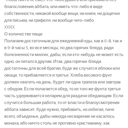
благословения аббата, или иметь что-либо в виде
собственности, никакой вообще вещи, ни книги, ни дощечки
для письма, ни грифеля, ни вообще чего-либо.
XXXIX.
О количестве пищи
Полагаем достаточным для ежедневной еды, как в 6-й, так и
в 9-й часы 5, во все месяцы, по два горячих блюда, ради
болезненности многих, дабы, если кто-нибудь не может есть
одно, он питался другим. Итак, два горячих блюда
достаточны для всей братии, буде же случатся яблоки или
овощи, то прибавляется и третье. Хлеба весового фунт
должен хватить на день, будет ли одна трапеза или завтрак
с обедом. Если полагается обед, то из того же фунта третья
часть удерживается келарем для раздачи обедающим. Если
случится большая работа, то от власти и благоусмотрения
аббата зависит, буде нужно, прибавить, но избегая, паче
всего, объеденья; дабы никогда несварение не касалось
монаха, ибо ничто столь не противно христианину, как