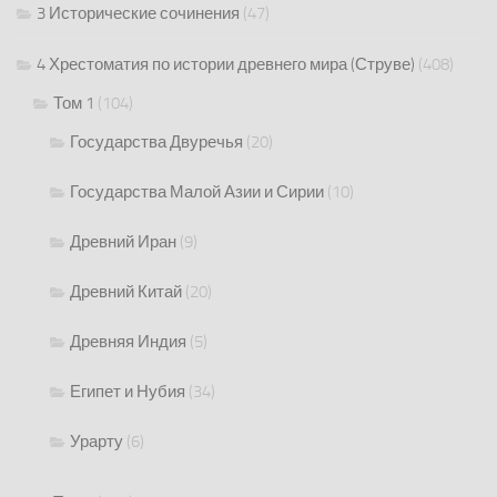
3 Исторические сочинения
(47)
4 Хрестоматия по истории древнего мира (Струве)
(408)
Том 1
(104)
Государства Двуречья
(20)
Государства Малой Азии и Сирии
(10)
Древний Иран
(9)
Древний Китай
(20)
Древняя Индия
(5)
Египет и Нубия
(34)
Урарту
(6)