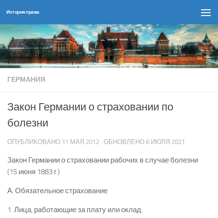
История права
Перейти к содержимому
ГЕРМАНИЯ
Закон Германии о страховании по
болезни
ОПУБЛИКОВАНО
11 МАЯ 2012
· ОБНОВЛЕНО
6 ИЮЛЯ 2021
Закон Германии о страховании рабочих в случае болезни
(15 июня 1883 г.)
А. Обязательное страхование
1. Лица, работающие за плату или оклад: