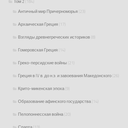
Том 2
(184)
Античный мир Причерноморья
(23)
Архаическая Греция
(17)
Взгляды древнегреческих историков
(8)
Гомеровская Греция
(14)
Греко-персидские войны
(21)
Греция в IV в. до н.э. и завоевания Македонского
(26)
Крито-микенская эпоха
(9)
Образование афинского государства
(14)
Пелопоннесская война
(20)
Спарта
(13)