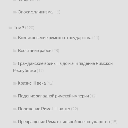
Эпоха эллинизма
(19)
Том 3
(120)
Возникновение римского государства
(11)
Восстание рабов
(23)
Гражданские войны I в до н э. и падение Римской
Республики
(17)
Кризис III века
(12)
Падение западной римской империи
(12)
Положение Рима I-II вв. н.э
(22)
Превращение Рима в сильнейшее государство
(15)