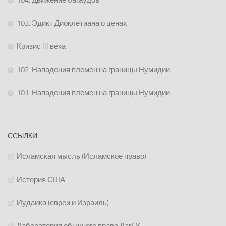
103. Эдикт Диоклетиана о ценах
Кризис III века
102. Нападения племен на границы Нумидии
101. Нападения племен на границы Нумидии
ССЫЛКИ
Исламская мысль (Исламское право)
История США
Иудаика (евреи и Израиль)
Лаборатория обычного права ДагГУ