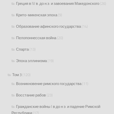
Греция в IV в. до н.э. и завоевания Македонского
(26)
Крито-микенская эпоха
(9)
Образование афинского государства
(14)
Пелопоннесская война
(20)
Спарта
(13)
Эпоха эллинизма
(19)
Том 3
(120)
Возникновение римского государства
(11)
Восстание рабов
(23)
Гражданские войны I в до н э. и падение Римской
Республики
(17)