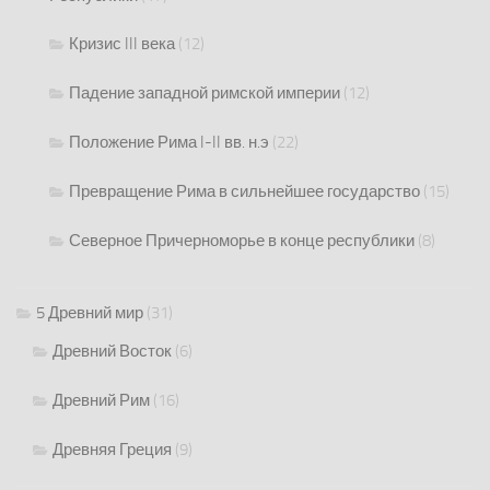
Кризис III века
(12)
Падение западной римской империи
(12)
Положение Рима I-II вв. н.э
(22)
Превращение Рима в сильнейшее государство
(15)
Северное Причерноморье в конце республики
(8)
5 Древний мир
(31)
Древний Восток
(6)
Древний Рим
(16)
Древняя Греция
(9)