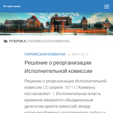
История права
Перейти к содержимому
РУБРИКА:
ПАРИЖСКАЯ КОММУНА
ПАРИЖСКАЯ КОММУНА
12 МАЯ 2012
Решение о реорганизации
Исполнительной комиссии
Решение о реорганизации Исполнительной
комиссии (20 апреля 1871 г.) Коммуна
постановляет: 1. Исполнительная власть
временно вверяется объединенным
делегатам девяти комиссий, между
которыми Коммуна распределила работу и