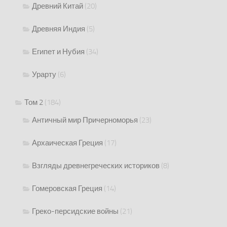
Древний Китай
(20)
Древняя Индия
(5)
Египет и Нубия
(34)
Урарту
(6)
Том 2
(184)
Античный мир Причерноморья
(23)
Архаическая Греция
(17)
Взгляды древнегреческих историков
(8)
Гомеровская Греция
(14)
Греко-персидские войны
(21)