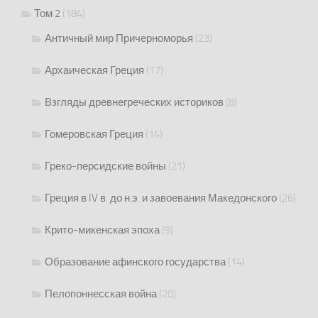
Том 2
(184)
Античный мир Причерноморья
(23)
Архаическая Греция
(17)
Взгляды древнегреческих историков
(8)
Гомеровская Греция
(14)
Греко-персидские войны
(21)
Греция в IV в. до н.э. и завоевания Македонского
(26)
Крито-микенская эпоха
(9)
Образование афинского государства
(14)
Пелопоннесская война
(20)