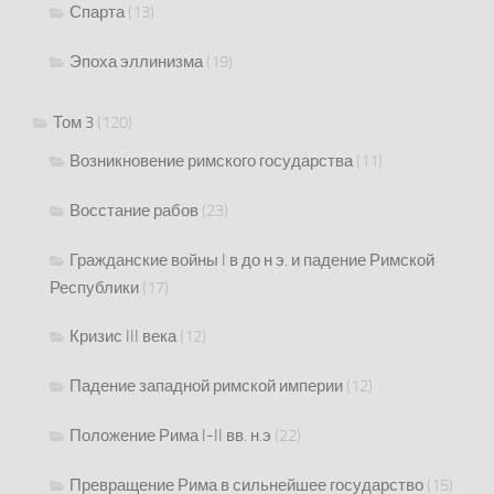
Спарта
(13)
Эпоха эллинизма
(19)
Том 3
(120)
Возникновение римского государства
(11)
Восстание рабов
(23)
Гражданские войны I в до н э. и падение Римской
Республики
(17)
Кризис III века
(12)
Падение западной римской империи
(12)
Положение Рима I-II вв. н.э
(22)
Превращение Рима в сильнейшее государство
(15)