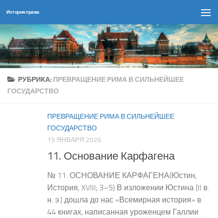
История права
Перейти к содержимому
РУБРИКА:
ПРЕВРАЩЕНИЕ РИМА В СИЛЬНЕЙШЕЕ
ГОСУДАРСТВО
ПРЕВРАЩЕНИЕ РИМА В СИЛЬНЕЙШЕЕ
ГОСУДАРСТВО
15 ЯНВАРЯ 2026
11. Основание Карфагена
№ 11. ОСНОВАНИЕ КАРФАГЕНА(Юстин,
История, XVIII, 3–5) В изложении Юстина (II в.
н. э.) дошла до нас «Всемирная история» в
44 книгах, написанная уроженцем Галлии