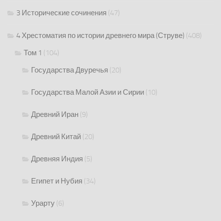
3 Исторические сочинения
(47)
4 Хрестоматия по истории древнего мира (Струве)
(408)
Том 1
(104)
Государства Двуречья
(20)
Государства Малой Азии и Сирии
(10)
Древний Иран
(9)
Древний Китай
(20)
Древняя Индия
(5)
Египет и Нубия
(34)
Урарту
(6)