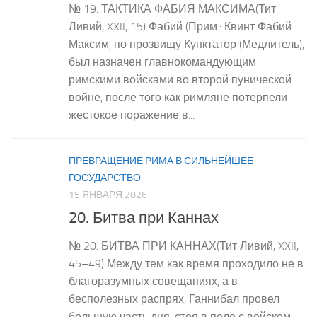
№ 19. ТАКТИКА ФАБИЯ МАКСИМА(Тит
Ливий, XXII, 15) Фабий (Прим.: Квинт Фабий
Максим, по прозвищу Кунктатор (Медлитель),
был назначен главнокомандующим
римскими войсками во второй пунической
войне, после того как римляне потерпели
жестокое поражение в...
ПРЕВРАЩЕНИЕ РИМА В СИЛЬНЕЙШЕЕ
ГОСУДАРСТВО
15 ЯНВАРЯ 2026
20. Битва при Каннах
№ 20. БИТВА ПРИ КАННАХ(Тит Ливий, XXII,
45–49) Между тем как время проходило не в
благоразумных совещаниях, а в
бесполезных распрях, Ганнибал провел
большую часть дня, стоя в поле с войском,