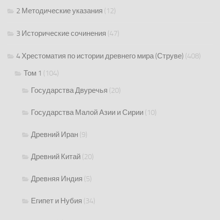
2 Методические указания
(12)
3 Исторические сочинения
(47)
4 Хрестоматия по истории древнего мира (Струве)
(408)
Том 1
(104)
Государства Двуречья
(20)
Государства Малой Азии и Сирии
(10)
Древний Иран
(9)
Древний Китай
(20)
Древняя Индия
(5)
Египет и Нубия
(34)