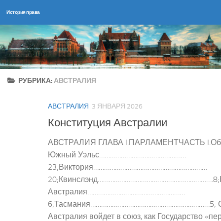
История права
Перейти к содержимому
РУБРИКА:
АВСТРАЛИЯ
АВСТРАЛИЯ
3 ЯНВАРЯ 2026
Конституция Австралии
АВСТРАЛИЯ ГЛАВА I.ПАРЛАМЕНТЧАСТЬ I.Общ
Южный Уэльс…………………………………………
23;Виктория………………………………………………………
20;Квинслэнд……………………………………………………….8
Австралия………………………………………………
6;Тасмания…………………………………………………………5; Од
Австралия войдет в союз, как Государство «п