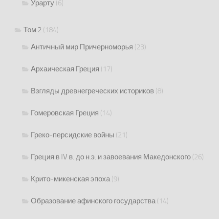
Урарту
(6)
Том 2
(184)
Античный мир Причерноморья
(23)
Архаическая Греция
(17)
Взгляды древнегреческих историков
(8)
Гомеровская Греция
(14)
Греко-персидские войны
(21)
Греция в IV в. до н.э. и завоевания Македонского
(26)
Крито-микенская эпоха
(9)
Образование афинского государства
(14)