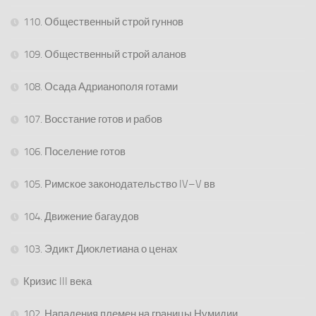
110. Общественный строй гуннов
109. Общественный строй аланов
108. Осада Адрианополя готами
107. Восстание готов и рабов
106. Поселение готов
105. Римское законодательство IV–V вв
104. Движение багаудов
103. Эдикт Диоклетиана о ценах
Кризис III века
102. Нападения племен на границы Нумидии