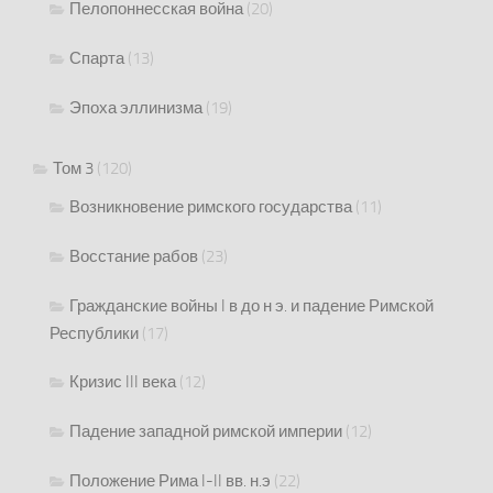
Пелопоннесская война
(20)
Спарта
(13)
Эпоха эллинизма
(19)
Том 3
(120)
Возникновение римского государства
(11)
Восстание рабов
(23)
Гражданские войны I в до н э. и падение Римской
Республики
(17)
Кризис III века
(12)
Падение западной римской империи
(12)
Положение Рима I-II вв. н.э
(22)