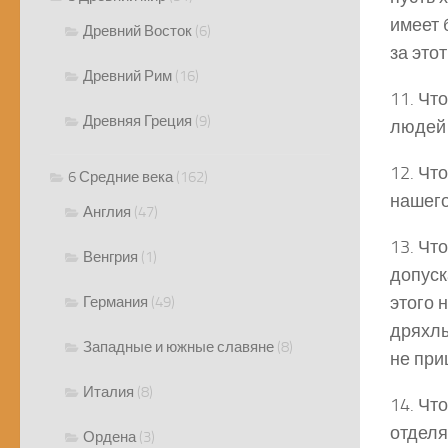
имеет 
Древний Восток
(6)
за это
Древний Рим
(16)
11. Чт
Древняя Греция
(9)
людей 
12. Чт
6 Средние века
(162)
нашего
Англия
(47)
13. Чт
Венгрия
(1)
допуск
этого 
Германия
(49)
дряхлы
Западные и южные славяне
(8)
не при
Италия
(8)
14. Чт
отделя
Ордена
(3)