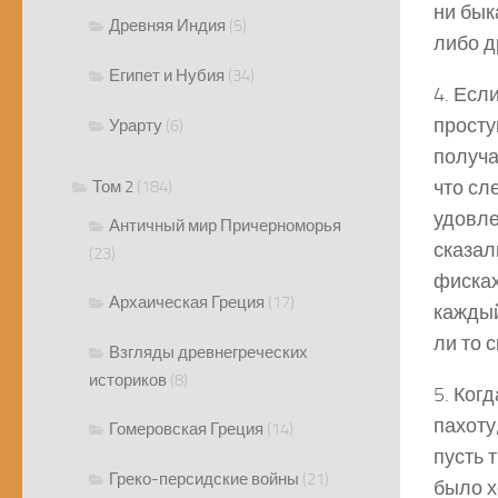
ни бык
Древняя Индия
(5)
либо д
Египет и Нубия
(34)
4. Есл
просту
Урарту
(6)
получа
что сл
Том 2
(184)
удовле
Античный мир Причерноморья
сказал
(23)
фисках
Архаическая Греция
(17)
каждый
ли то с
Взгляды древнегреческих
историков
(8)
5. Ког
пахоту
Гомеровская Греция
(14)
пусть 
Греко-персидские войны
(21)
было х