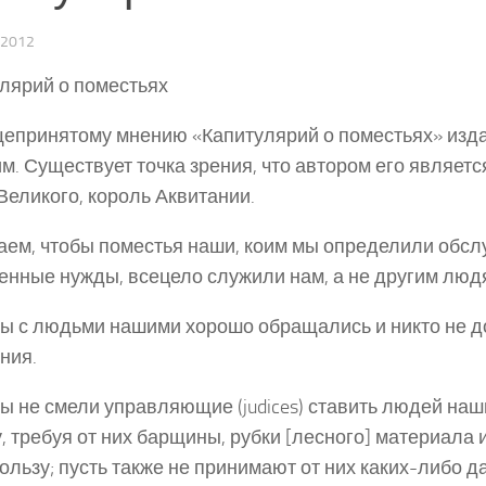
2012
лярий о поместьях
епринятому мнению «Капитулярий о поместьях» изд
м. Существует точка зрения, что автором его являет
Великого, король Аквитании.
аем, чтобы поместья наши, коим мы определили обс
енные нужды, всецело служили нам, а не другим люд
бы с людьми нашими хорошо обращались и никто не д
ния.
бы не смели управляющие (judices) ставить людей наш
, требуя от них барщины, рубки [лесного] материала и
ользу; пусть также не принимают от них каких-либо д