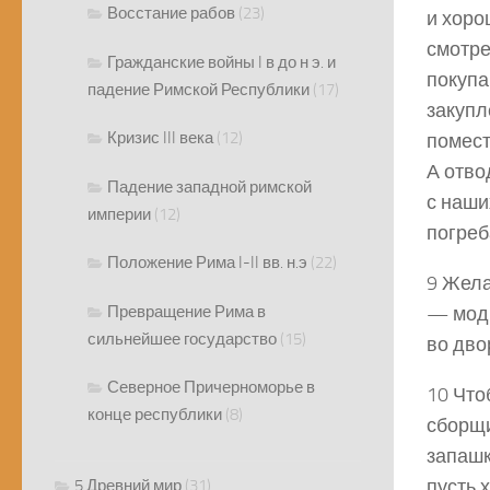
Восстание рабов
(23)
и хоро
смотре
Гражданские войны I в до н э. и
покупа
падение Римской Республики
(17)
закупл
Кризис III века
(12)
помест
А отво
Падение западной римской
с наши
империи
(12)
погреб
Положение Рима I-II вв. н.э
(22)
9 Жела
Превращение Рима в
— моди
сильнейшее государство
(15)
во дво
Северное Причерноморье в
10 Что
конце республики
(8)
сборщи
запашк
пусть 
5 Древний мир
(31)