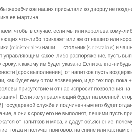
обы жеребчиков наших присылали ко дворцу не поздн
ика ев Мартина.
лаем, чтобы в случае, если мы или королева кому-либ
яющих что-либо прикажет или же от нашего или кор
ки (ministeriales) наши — стольник (sinescalcus) и чашник
т управляющим какое-либо распоряжение, пусть вып
 сроку, к какому им будет указано Если же кто-нибудь
ности [срок выполнения], от напитков пусть воздержи
и, как будет ему о том возвещено, и до тех пор, пока 
ролевы присутствие и от нас испросит позволения на
жания]. Если же управляющий будет на военной, сто
й] государевой службе и подчиненным его будет отда
ание, а они к сроку его не выполнят, пешими пусть пр
жатся от напитков и мяса, и дадут объяснение, поче
ие; тогда и получат приговор, на спине или как нам с