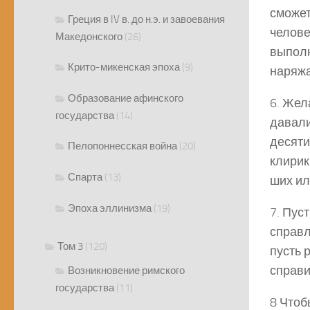
сможет
Греция в IV в. до н.э. и завоевания
челове
Македонского
(26)
выполн
Крито-микенская эпоха
(9)
наряжа
Образование афинского
6. Жел
государства
(14)
давали
десяти
Пелопоннесская война
(20)
клирик
Спарта
(13)
ших ил
Эпоха эллинизма
(19)
7. Пус
справл
Том 3
(120)
пусть 
справи
Возникновение римского
государства
(11)
8 Чтоб