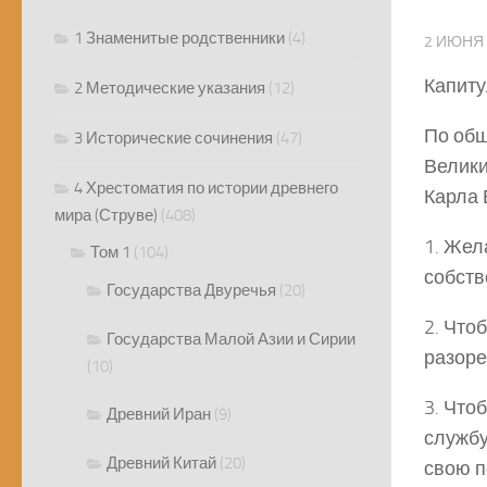
1 Знаменитые родственники
(4)
2 ИЮНЯ 
Капиту
2 Методические указания
(12)
По общ
3 Исторические сочинения
(47)
Велики
4 Хрестоматия по истории древнего
Карла 
мира (Струве)
(408)
1. Жел
Том 1
(104)
собств
Государства Двуречья
(20)
2. Что
Государства Малой Азии и Сирии
разоре
(10)
3. Что
Древний Иран
(9)
службу
Древний Китай
(20)
свою п