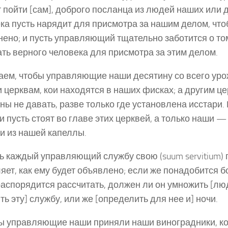
 пойти [сам], доброго посланца из людей наших или 
ка пусть нарядит для присмотра за нашим делом, чт
ено; и пусть управляющий тщательно заботится о то
ть верного человека для присмотра за этим делом.
аем, чтобы управляющие наши десятину со всего ур
 церквам, кои находятся в наших фисках; а другим ц
ны не давать, разве только где установлена исстари.
и пусть стоят во главе этих церквей, а только наши —
и из нашей капеллы.
ть каждый управляющий службу свою (suum servitium)
яет, как ему будет объявлено; если же понадобится б
распорядится рассчитать, должен ли он умножить [лю
ть эту] службу, или же [определить для нее и] ночи.
ы управляющие наши приняли наши виноградники, кои