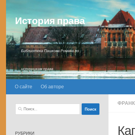
Перейти к содержимому
История права
Библиотека Пашкова Романа по
источникам права
О сайте
Об авторе
ФРАН
Найти:
Ка
РУБРИКИ