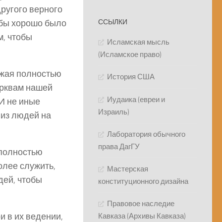
другого верного
обы хорошо было
ССЫЛКИ
м, чтобы
Исламская мысль
(Исламское право)
ожая полностью
История США
ерквам нашей
Иудаика (евреи и
 И не иные
Израиль)
 из людей на
Лаборатория обычного
права ДагГУ
 полностью
олее служить,
Мастерская
дей, чтобы
конституционного дизайна
Правовое наследие
 в их ведении,
Кавказа (Архивы Кавказа)