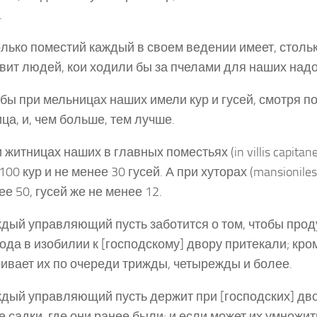
.
олько поместий каждый в своем ведении имеет, стольк
вит людей, кои ходили бы за пчелами для наших над
обы при мельницах наших имели кур и гусей, смотря по
ца, и, чем больше, тем лучше.
 житницах наших в главных поместьях (in villis capitan
100 кур и не менее 30 гусей. А при хуторах (mansionile
ее 50, гусей же не менее 12.
ждый управляющий пусть заботится о том, чтобы прод
года в изобилии к [господскому] двору притекали; кром
ивает их по очереди трижды, четырежды и более.
ждый управляющий пусть держит при [господских] дв
 садки, где они ранее были; и если может их умножить