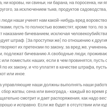
а, ни коровы, ни свиньи, ни барана, на поросенка, ни я
ругого, за исключением тыкв, продуктов садоводства, 
и люди наши учинят нам какой-нибудь вред воровств
пками, пусть то полностью возместят; кроме того, по з
т наказание бичеванием, исключая человекоубийства 
едует штраф. [За проступки же] по отношению к друг
творяют их претензии по закону, за вред же, учиненны
и, подлежат бичеванию А свободные люди, прожива
 или поместьях наших, если в чем провинятся, пусть 
 по их закону, и что уплатят в качестве штрафа, пусть
кот или иное.
да управляющие наши должны выполнять наши работ
, сбор жатвы, сена или винограда,- каждый во время
тщательно смотрит и дает распоряжения, как надо вес
орошо и исправно. Если же будет в отсутствии или ку