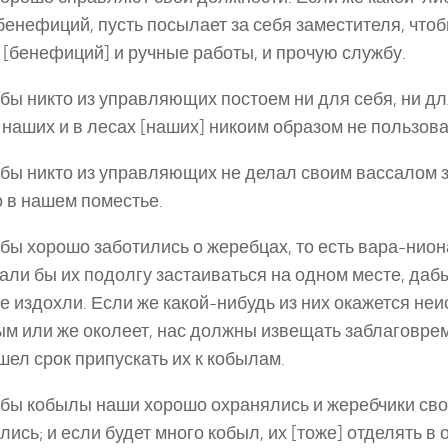
бенефиций, пусть посылает за себя заместителя, что
т [бенефиций] и ручные работы, и прочую службу.
обы никто из управляющих постоем ни для себя, ни дл
наших и в лесах [наших] никоим образом не пользова
обы никто из управляющих не делал своим вассалом 
 в нашем поместье.
обы хорошо заботились о жеребцах, то есть вара-ниона
али бы их подолгу застаиваться на одном месте, даб
не издохли. Если же какой-нибудь из них окажется не
м или же околеет, нас должны извещать заблаговре
шел срок припускать их к кобылам.
обы кобылы наши хорошо охранялись и жеребчики св
лись; и если будет много кобыл, их [тоже] отделять в