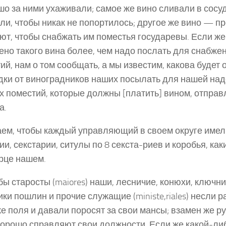
шо за ними ухаживали; самое же вино сливали в сосу
ли, чтобы никак не попортилось; другое же вино — п
ют, чтобы снабжать им поместья государевы. Если же
ено такого вина более, чем надо послать для снабже
ий, нам о том сообщать, а мы известим, какова будет 
дки от виноградников наших посылать для нашей на
х поместий, которые должны [платить] вином, отправ
а.
ем, чтобы каждый управляющий в своем округе имел
и, секстарии, ситулы по 8 секста-риев и коробья, ка
рце нашем.
бы старосты (maiores) наши, лесничие, конюхи, ключни
ки пошлин и прочие служащие (ministe,riales) несли р
е поля и давали поросят за свои мансы; взамен же р
хорошо справляют свои должности. Если же какой-ли