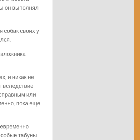
бы он выполнял
я собак своих у
лся.
заложника
х, и никак не
ы вследствие
исправным или
менно, пока еще
оевременно
 особые табуны.