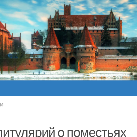
КИ
питулярий о поместьях