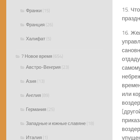
15. Чт
Франки
(15)
праздн
Франция
(26)
16. Же
Халифат
(5)
управл
сановни
7 Новое время
(654)
отдаду
Австро-Венгрия
(23)
самому
небреж
Азия
(13)
времен
или ко
Англия
(89)
воздер
Германия
(25)
[друго
приказ
Западные и южные славяне
(18)
воздер
упущен
Италия
(1)