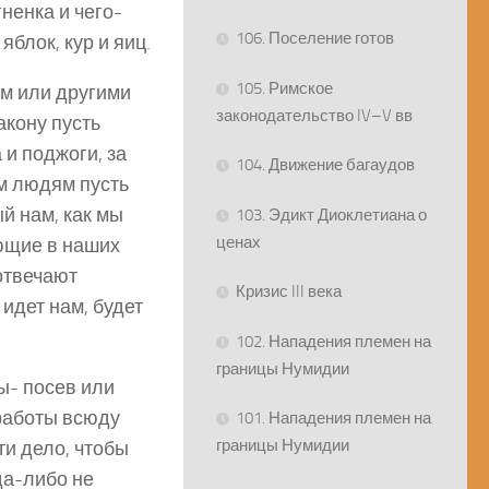
гненка и чего-
106. Поселение готов
яблок, кур и яиц.
105. Римское
ом или другими
законодательство IV–V вв
акону пусть
и поджоги, за
104. Движение багаудов
им людям пусть
й нам, как мы
103. Эдикт Диоклетиана о
ценах
ющие в наших
отвечают
Кризис III века
 идет нам, будет
102. Нападения племен на
границы Нумидии
ы- посев или
 работы всюду
101. Нападения племен на
границы Нумидии
ти дело, чтобы
да-либо не