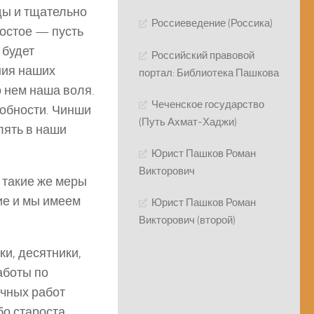
ды и тщательно
Россиеведение (Россика)
ростое — пусть
 будет
Российский правовой
ния наших
портал: Библиотека Пашкова
о нем наша воля.
Чеченское государство
добности. Чинши
(Путь Ахмат-Хаджи)
лять в наши
Юрист Пашков Роман
Викторович
 такие же меры
кие и мы имеем
Юрист Пашков Роман
Викторович (второй)
ки, десятники,
аботы по
учных работ
бо староста