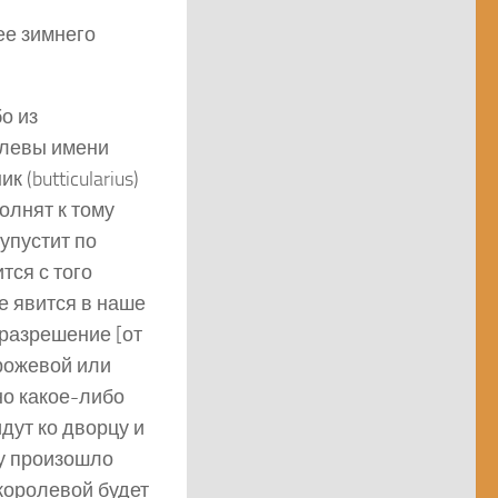
ее зимнего
о из
олевы имени
 (butticularius)
олнят к тому
 упустит по
тся с того
не явится в наше
 разрешение [от
рожевой или
но какое-либо
идут ко дворцу и
му произошло
 королевой будет