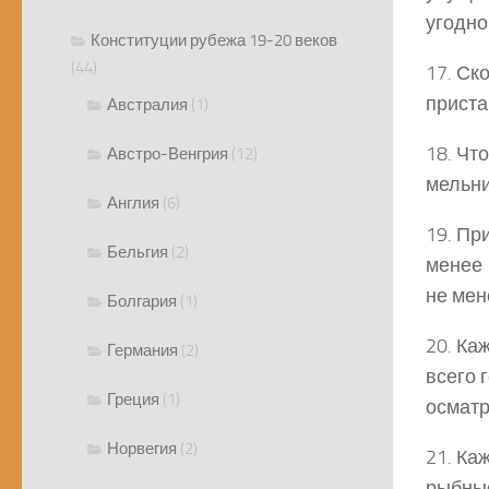
угодно
Конституции рубежа 19-20 веков
(44)
17. Ск
приста
Австралия
(1)
18. Чт
Австро-Венгрия
(12)
мельни
Англия
(6)
19. При
Бельгия
(2)
менее 
не мен
Болгария
(1)
20. Ка
Германия
(2)
всего 
Греция
(1)
осматр
Норвегия
(2)
21. Ка
рыбные