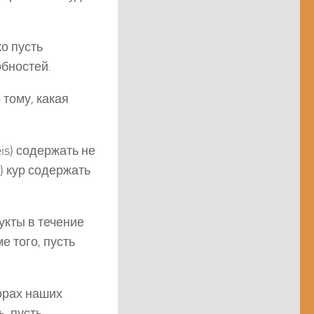
о пусть
обностей.
 тому, какая
eis) содержать не
s) кур содержать
укты в течение
е того, пусть
орах наших
, пусть