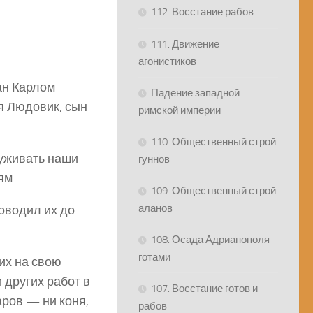
112. Восстание рабов
111. Движение
агонистиков
ан Карлом
Падение западной
ся Людовик, сын
римской империи
110. Общественный строй
луживать наши
гуннов
ям.
109. Общественный строй
аланов
оводил их до
108. Осада Адрианополя
готами
их на свою
 других работ в
107. Восстание готов и
аров — ни коня,
рабов