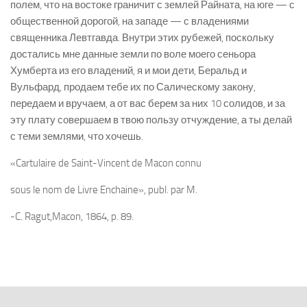
полем, что на востоке граничит с землей Райната, на юге — с
общественной дорогой, на западе — с владениями
священника Левтгавда. Внутри этих рубежей, поскольку
достались мне данные земли по воле моего сеньора
Хумберта из его владений, я и мои дети, Беральд и
Вульфард, продаем тебе их по Салическому закону,
передаем и вручаем, а от вас берем за них 10 солидов, и за
эту плату совершаем в твою пользу отчуждение, а ты делай
с теми землями, что хочешь.
«Cartulaire de Saint-Vincent de Macon connu
sous le nom de Livre Enchaine», publ. par M.
-C. Ragut,Macon, 1864, p. 89.