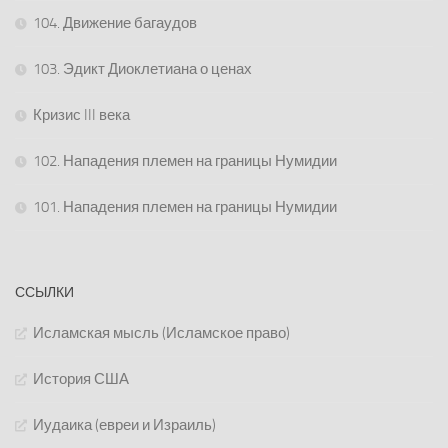
104. Движение багаудов
103. Эдикт Диоклетиана о ценах
Кризис III века
102. Нападения племен на границы Нумидии
101. Нападения племен на границы Нумидии
ССЫЛКИ
Исламская мысль (Исламское право)
История США
Иудаика (евреи и Израиль)