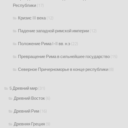
Республики
(17)
Кризис III века
(12)
Падение западной римской империи
(12)
Положение Рима I-II вв. н.э
(22)
Превращение Рима в сильнейшее государство
(15)
Северное Причерноморье в конце республики
(8)
5 Древний мир
(31)
Древний Восток
(6)
Древний Рим
(16)
Древняя Греция
(9)