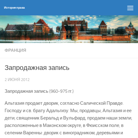
История права
Перейти к содержимому
ФРАНЦИЯ
Запродажная запись
2 ИЮНЯ 2012
Запродажная запись (960-975 гг.)
Альтазия продает дворик, согласно Салической Правде.
Господу и св. брату Адальгизу. Мы, продавцы, Альтазия и ее
дети, священник Беральд и Вульфард, продаем наши земли,
расположенные в Маконском округе, в Фюисском поле, в
селении Варенны: дворик с виноградником, деревьями и