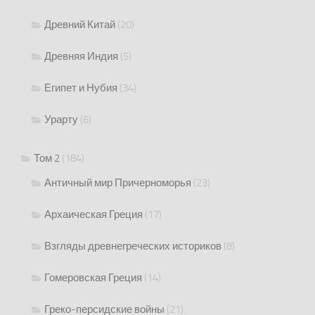
Древний Китай
(20)
Древняя Индия
(5)
Египет и Нубия
(34)
Урарту
(6)
Том 2
(184)
Античный мир Причерноморья
(23)
Архаическая Греция
(17)
Взгляды древнегреческих историков
(8)
Гомеровская Греция
(14)
Греко-персидские войны
(21)