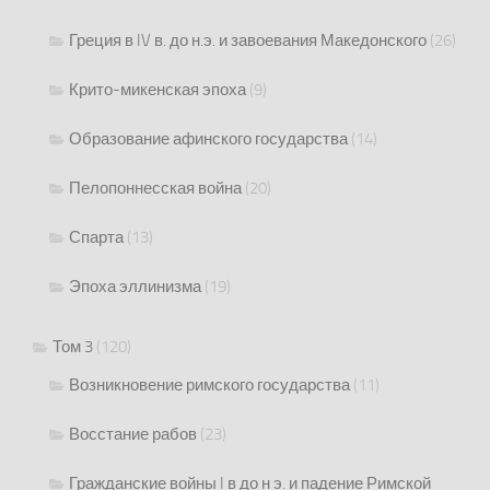
Греция в IV в. до н.э. и завоевания Македонского
(26)
Крито-микенская эпоха
(9)
Образование афинского государства
(14)
Пелопоннесская война
(20)
Спарта
(13)
Эпоха эллинизма
(19)
Том 3
(120)
Возникновение римского государства
(11)
Восстание рабов
(23)
Гражданские войны I в до н э. и падение Римской