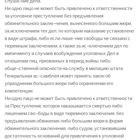
слуша¬ние дела.
Ни одно лицо не может быть привлечено к ответственности
за уголовное преступление без предъявления
обвинительного заклю¬чения, вынесенного большим жюри,
за исключением тех дел, по которым наказание установлено
в виде штрафа, либо если лише¬ние свободы не связано с
тюремным заключением, а также за ис¬ключением дел по
импичменту и случаев возбуждения уголовных Дел в
отношении лиц, призванных в период войны либо
обще¬ственной опасности на службу в милицию штата.
Генеральная ас¬самблея может принять закон об
упразднении большого жюри либо ограничении его
компетенции.
Ни одно лицо не может быть привлечено к ответственности
за Преступление, которое наказывается смертью либо
лишением сво¬боды в виде тюремного заключения, без
предъявления обвинения либо большим жюри в форме
обвинительного заключения, либо судом, установившим
достаточность оснований для привлечения к уголовной