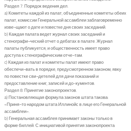
Раздел 7. Порядок ведения дел.
a) Комитеты каждой из палат, объединенные комитеты обеих
палат, комиссии Генеральной ассамблеи заблаговременно
изве¬щают о дате и повестке дня своих заседаний.
b) Каждая палата ведет журнал своих заседаний и
стенографи¬ческий отчет о дебатах в палате. Журнал
палаты публикуется, и общественность имеет право
доступа к стенографическим отче¬там.
c) Каждая из палат и комитеты палат имеют право
обеспечи¬вать в порядке, предусмотренном законом, явку
по повестке сви¬детелей для дачи показаний и
предоставление книг, записей и до-кументов.
Раздел 8. Принятие законопроектов.
a) Постановляющая формула законов штата такова:
«Приня¬то народом штата Иллинойс в лице его Генеральной
ассамблеи».
b) Генеральная ассамблея принимает законы только в
форме биллей. С инициативой принятия законопроекта