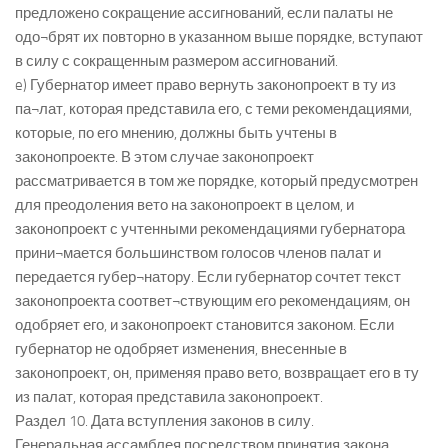
предложено сокращение ассигнований, если палаты не
одо¬брят их повторно в указанном выше порядке, вступают
в силу с сокращенным размером ассигнований.
e) Губернатор имеет право вернуть законопроект в ту из
па¬лат, которая представила его, с теми рекомендациями,
которые, по его мнению, должны быть учтены в
законопроекте. В этом случае законопроект
рассматривается в том же порядке, который предусмотрен
для преодоления вето на законопроект в целом, и
законопроект с учтенными рекомендациями губернатора
прини¬мается большинством голосов членов палат и
передается губер¬натору. Если губернатор сочтет текст
законопроекта соответ¬ствующим его рекомендациям, он
одобряет его, и законопроект становится законом. Если
губернатор не одобряет изменения, внесенные в
законопроект, он, применяя право вето, возвращает его в ту
из палат, которая представила законопроект.
Раздел 10. Дата вступления законов в силу.
Генеральная ассамблея посредством принятия закона