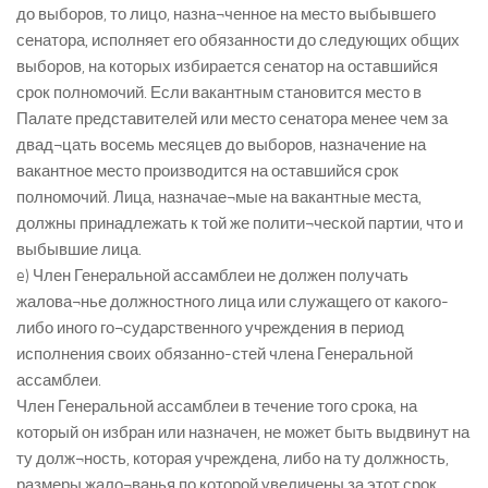
до выборов, то лицо, назна¬ченное на место выбывшего
сенатора, исполняет его обязанности до следующих общих
выборов, на которых избирается сенатор на оставшийся
срок полномочий. Если вакантным становится место в
Палате представителей или место сенатора менее чем за
двад¬цать восемь месяцев до выборов, назначение на
вакантное место производится на оставшийся срок
полномочий. Лица, назначае¬мые на вакантные места,
должны принадлежать к той же полити¬ческой партии, что и
выбывшие лица.
e) Член Генеральной ассамблеи не должен получать
жалова¬нье должностного лица или служащего от какого-
либо иного го¬сударственного учреждения в период
исполнения своих обязанно-стей члена Генеральной
ассамблеи.
Член Генеральной ассамблеи в течение того срока, на
который он избран или назначен, не может быть выдвинут на
ту долж¬ность, которая учреждена, либо на ту должность,
размеры жало¬ванья по которой увеличены за этот срок.