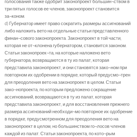
голосования также одобрит законопроект большин¬ством в
три пятых голосов ее членов, законопроект становится
за¬коном.
d) Губернатор имеет право сократить размеры ассигнований
либо наложить вето на отдельные статьи представленного
финан¬сового законопроекта. Законопроект в той части,
которая не от¬клонена губернатором, становится законом.
Статьи законопроек¬та, на которые наложено вето
губернатора, возвращаются в ту из палат, которая
представила законопроект, и они становятся зако¬ном при
повторном их одобрении в порядке, который предусмо¬трен
для преодоления вето на законопроект в целом. Статьи
зако¬нопроекта, по которым предложено сокращение
ассигнований, возвращаются в ту из палат, которая
представила законопроект, и для восстановления прежнего
размера ассигнований необходи¬мо повторное их одобрение
в порядке, предусмотренном для преодоления вето на
законопроект в целом, но большинством го¬лосов членов
каждой из палат. Статьи законопроекта, по кото¬рым