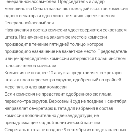
Генеральной ассам¬блеи. Председатель и лидер
меньшинства Сената назначают каж¬дый в состав комиссии
одного сенатора и одно лицо, не являю¬щееся членом
Генеральной ассамблеи.
Назначения в состав комиссии удостоверяются секретарем
штата. Назначение на вакантное место в комиссии
производит в течение пяти дней то лицо, которое
производило назначение на вакантное место. Председатель
и вице-председатель комиссии избираются большинством
голосов членов комиссии.
Комиссия не позднее 10 августа представляет секретарю
шта¬та план пересмотра округов, одобренный по крайней
мере пятью членами комиссии.
Если комиссия не представит одобренного ею плана
пересмо¬тра округов, Верховный суд не позднее 1 сентября
направляет се¬кретарю штата для избрания в состав
комиссии дополнительно две кандидатуры, не
принадлежащие к одной политической пар¬тии.
Секретарь штата не позднее 5 сентября из представленных