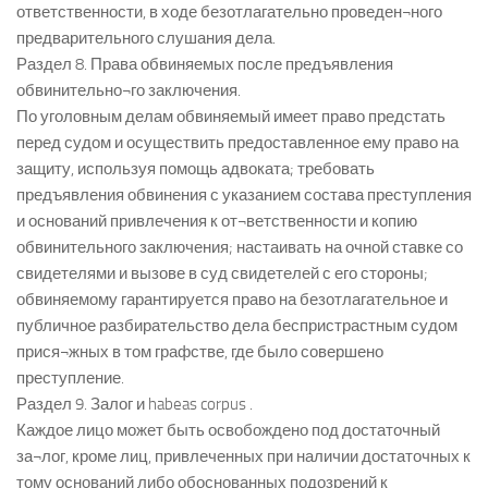
ответственности, в ходе безотлагательно проведен¬ного
предварительного слушания дела.
Раздел 8. Права обвиняемых после предъявления
обвинительно¬го заключения.
По уголовным делам обвиняемый имеет право предстать
перед судом и осуществить предоставленное ему право на
защиту, используя помощь адвоката; требовать
предъявления обвинения с указанием состава преступления
и оснований привлечения к от¬ветственности и копию
обвинительного заключения; настаивать на очной ставке со
свидетелями и вызове в суд свидетелей с его стороны;
обвиняемому гарантируется право на безотлагательное и
публичное разбирательство дела беспристрастным судом
прися¬жных в том графстве, где было совершено
преступление.
Раздел 9. Залог и habeas corpus .
Каждое лицо может быть освобождено под достаточный
за¬лог, кроме лиц, привлеченных при наличии достаточных к
тому оснований либо обоснованных подозрений к