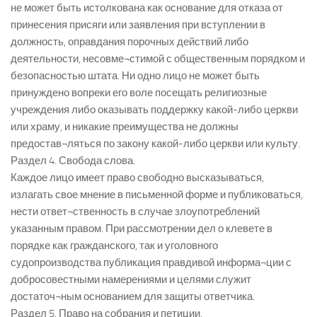
не может быть истолкована как основание для отказа от
принесения присяги или заявления при вступлении в
должность, оправдания порочных действий либо
деятельности, несовме¬стимой с общественным порядком и
безопасностью штата. Ни одно лицо не может быть
принуждено вопреки его воле посещать религиозные
учреждения либо оказывать поддержку какой-либо церкви
или храму, и никакие преимущества не должны
предостав¬ляться по закону какой-либо церкви или культу.
Раздел 4. Свобода слова.
Каждое лицо имеет право свободно высказываться,
излагать свое мнение в письменной форме и публиковаться,
нести ответ¬ственность в случае злоупотреблений
указанным правом. При рассмотрении дел о клевете в
порядке как гражданского, так и уголовного
судопроизводства публикация правдивой информа¬ции с
добросовестными намерениями и целями служит
достаточ¬ным основанием для защиты ответчика.
Раздел 5. Право на собрания и петиции.