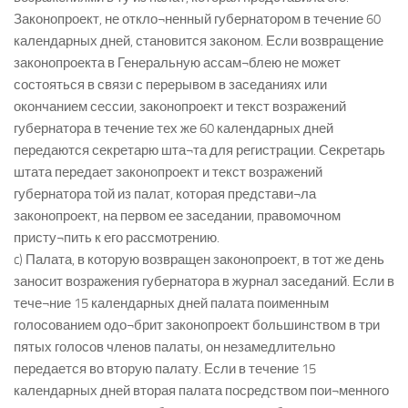
Законопроект, не откло¬ненный губернатором в течение 60
календарных дней, становится законом. Если возвращение
законопроекта в Генеральную ассам¬блею не может
состояться в связи с перерывом в заседаниях или
окончанием сессии, законопроект и текст возражений
губернатора в течение тех же 60 календарных дней
передаются секретарю шта¬та для регистрации. Секретарь
штата передает законопроект и текст возражений
губернатора той из палат, которая представи¬ла
законопроект, на первом ее заседании, правомочном
присту¬пить к его рассмотрению.
c) Палата, в которую возвращен законопроект, в тот же день
заносит возражения губернатора в журнал заседаний. Если в
тече¬ние 15 календарных дней палата поименным
голосованием одо¬брит законопроект большинством в три
пятых голосов членов палаты, он незамедлительно
передается во вторую палату. Если в течение 15
календарных дней вторая палата посредством пои¬менного