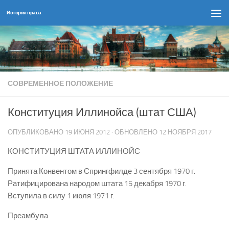
История права
Перейти к содержимому
СОВРЕМЕННОЕ ПОЛОЖЕНИЕ
Конституция Иллинойса (штат США)
ОПУБЛИКОВАНО
19 ИЮНЯ 2012
· ОБНОВЛЕНО
12 НОЯБРЯ 2017
КОНСТИТУЦИЯ ШТАТА ИЛЛИНОЙС
Принята Конвентом в Спрингфилде 3 сентября 1970 г.
Ратифицирована народом штата 15 декабря 1970 г.
Вступила в силу 1 июля 1971 г.
Преамбула