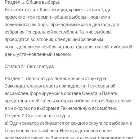
Раздел 6. Общие выборы.
Во всех статьях Конституции, кроме статьи VII, где
применяе¬тся термин «общие выборы», под ними
понимаются выборы, про¬водимые раз в два года для
избрания Генеральной ассамблеи. Та¬кие выборы
проводятся во вторник, следующий за первым
поне¬дельником ноября четного года или в какой-либо иной
день, уста¬новленный законом.
Статья IV. Легислатура
Раздел 1. Легислатура: полномочия и структура.
Законодательная власть принадлежит Генеральной
ассамблее, формируемой в составе Сената и Палаты
представителей, члены которых избираются избирателями
в 59 округах по выборам в Ге-неральную ассамблею.
Раздел 2. Состав легислатуры.
а) Один сенатор избирается от каждого округа по выборам в
Генеральную ассамблею. Непосредственно после
пересмотра границ избирательных округов, проводимого раз