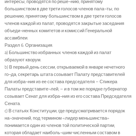
интересы, проводятся по реше¬нию, принятому
большинством в две трети голосов членов пала¬ты; по
решению, принятому большинством в две трети голосов
членов каждой из палат, проводятся закрытые заседания
объеди¬ненных комитетов и комиссий Генеральной
ассамблеи.
Раздел 6. Организация.
a) Большинство избранных членов каждой из палат
образуют кворум.
b) В первый день сессии, открываемой в январе нечетного
го¬да, секретарь штата созывает Палату представителей
для избра¬ния из ее состава председателя – Спикера
Палаты представите¬лей, – и в том же порядке губернатор
созывает Сенат для избра¬ния из его состава Председателя
Сената.
c) В статьях Конституции, где предусматривается порядок
на¬значений, под термином «лидер меньшинства»
понимается один из членов той политической партии,
которая обладает наиболь¬шим численным составом в