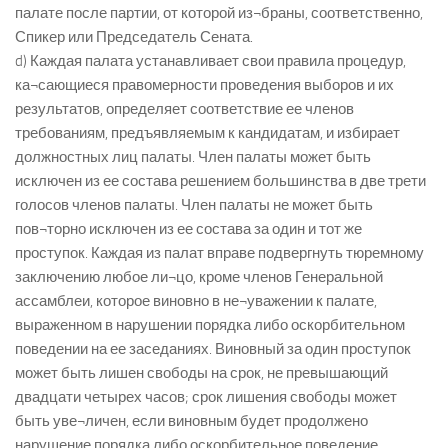
палате после партии, от которой из¬браны, соответственно,
Спикер или Председатель Сената.
d) Каждая палата устанавливает свои правила процедур,
ка¬сающиеся правомерности проведения выборов и их
результатов, определяет соответствие ее членов
требованиям, предъявляемым к кандидатам, и избирает
должностных лиц палаты. Член палаты может быть
исключен из ее состава решением большинства в две трети
голосов членов палаты. Член палаты не может быть
пов¬торно исключен из ее состава за один и тот же
проступок. Каждая из палат вправе подвергнуть тюремному
заключению любое ли¬цо, кроме членов Генеральной
ассамблеи, которое виновно в не¬уважении к палате,
выраженном в нарушении порядка либо оскорбительном
поведении на ее заседаниях. Виновный за один проступок
может быть лишен свободы на срок, не превышающий
двадцати четырех часов; срок лишения свободы может
быть уве¬личен, если виновным будет продолжено
нарушение порядка либо оскорбительное поведение.