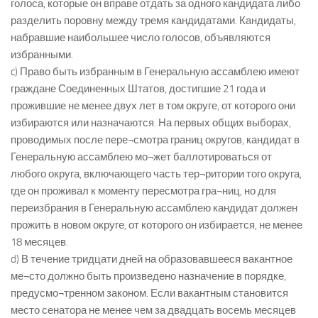
голоса, которые он вправе отдать за одного кандидата либо
разделить поровну между тремя кандидатами. Кандидаты,
набравшие наибольшее число голосов, объявляются
избранными.
c) Право быть избранным в Генеральную ассамблею имеют
граждане Соединенных Штатов, достигшие 21 года и
прожившие не менее двух лет в том округе, от которого они
избираются или назначаются. На первых общих выборах,
проводимых после пере¬смотра границ округов, кандидат в
Генеральную ассамблею мо¬жет баллотироваться от
любого округа, включающего часть тер¬ритории того округа,
где он проживал к моменту пересмотра гра¬ниц, но для
переизбрания в Генеральную ассамблею кандидат должен
прожить в новом округе, от которого он избирается, не менее
18 месяцев.
d) В течение тридцати дней на образовавшееся вакантное
ме¬сто должно быть произведено назначение в порядке,
предусмо¬тренном законом. Если вакантным становится
место сенатора не менее чем за двадцать восемь месяцев