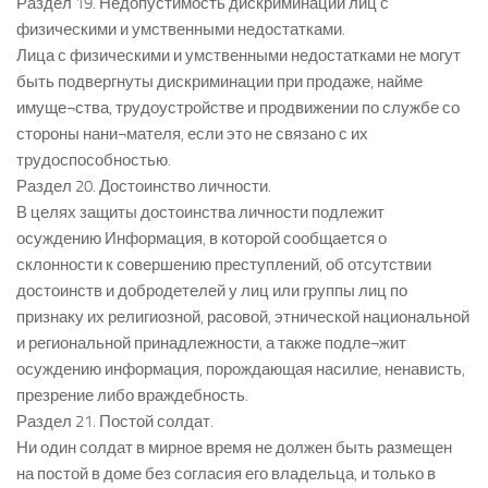
Раздел 19. Недопустимость дискриминации лиц с
физическими и умственными недостатками.
Лица с физическими и умственными недостатками не могут
быть подвергнуты дискриминации при продаже, найме
имуще¬ства, трудоустройстве и продвижении по службе со
стороны нани¬мателя, если это не связано с их
трудоспособностью.
Раздел 20. Достоинство личности.
В целях защиты достоинства личности подлежит
осуждению Информация, в которой сообщается о
склонности к совершению преступлений, об отсутствии
достоинств и добродетелей у лиц или группы лиц по
признаку их религиозной, расовой, этнической национальной
и региональной принадлежности, а также подле¬жит
осуждению информация, порождающая насилие, ненависть,
презрение либо враждебность.
Раздел 21. Постой солдат.
Ни один солдат в мирное время не должен быть размещен
на постой в доме без согласия его владельца, и только в