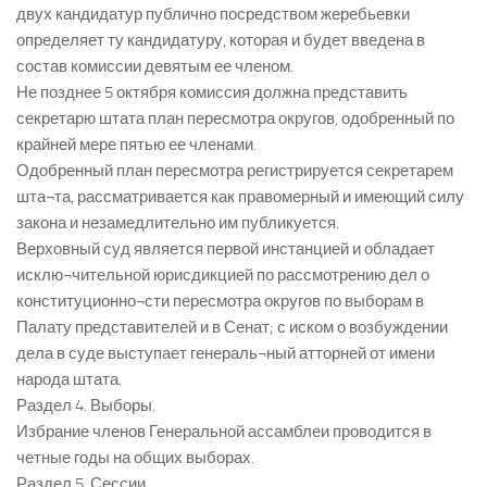
двух кандидатур публично посредством жеребьевки
определяет ту кандидатуру, которая и будет введена в
состав комиссии девятым ее членом.
Не позднее 5 октября комиссия должна представить
секретарю штата план пересмотра округов, одобренный по
крайней мере пятью ее членами.
Одобренный план пересмотра регистрируется секретарем
шта¬та, рассматривается как правомерный и имеющий силу
закона и незамедлительно им публикуется.
Верховный суд является первой инстанцией и обладает
исклю¬чительной юрисдикцией по рассмотрению дел о
конституционно¬сти пересмотра округов по выборам в
Палату представителей и в Сенат; с иском о возбуждении
дела в суде выступает генераль¬ный атторней от имени
народа штата.
Раздел 4. Выборы.
Избрание членов Генеральной ассамблеи проводится в
четные годы на общих выборах.
Раздел 5. Сессии.