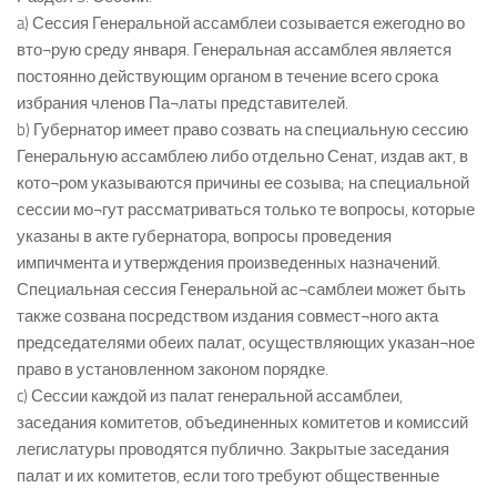
a) Сессия Генеральной ассамблеи созывается ежегодно во
вто¬рую среду января. Генеральная ассамблея является
постоянно действующим органом в течение всего срока
избрания членов Па¬латы представителей.
b) Губернатор имеет право созвать на специальную сессию
Генеральную ассамблею либо отдельно Сенат, издав акт, в
кото¬ром указываются причины ее созыва; на специальной
сессии мо¬гут рассматриваться только те вопросы, которые
указаны в акте губернатора, вопросы проведения
импичмента и утверждения произведенных назначений.
Специальная сессия Генеральной ас¬самблеи может быть
также созвана посредством издания совмест¬ного акта
председателями обеих палат, осуществляющих указан¬ное
право в установленном законом порядке.
c) Сессии каждой из палат генеральной ассамблеи,
заседания комитетов, объединенных комитетов и комиссий
легислатуры проводятся публично. Закрытые заседания
палат и их комитетов, если того требуют общественные