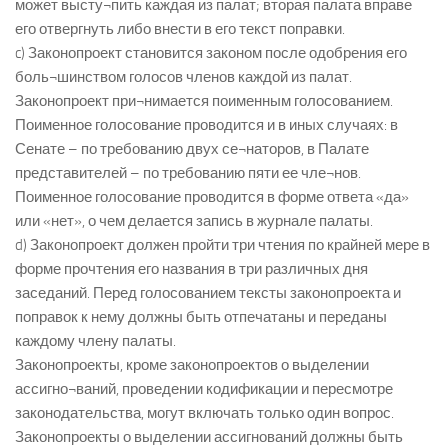
может высту¬пить каждая из палат; вторая палата вправе
его отвергнуть либо внести в его текст поправки.
c) Законопроект становится законом после одобрения его
боль¬шинством голосов членов каждой из палат.
Законопроект при¬нимается поименным голосованием.
Поименное голосование проводится и в иных случаях: в
Сенате – по требованию двух се¬наторов, в Палате
представителей – по требованию пяти ее чле¬нов.
Поименное голосование проводится в форме ответа «да»
или «нет», о чем делается запись в журнале палаты.
d) Законопроект должен пройти три чтения по крайней мере в
форме прочтения его названия в три различных дня
заседаний. Перед голосованием тексты законопроекта и
поправок к нему должны быть отпечатаны и переданы
каждому члену палаты.
Законопроекты, кроме законопроектов о выделении
ассигно¬ваний, проведении кодификации и пересмотре
законодательства, могут включать только один вопрос.
Законопроекты о выделении ассигнований должны быть