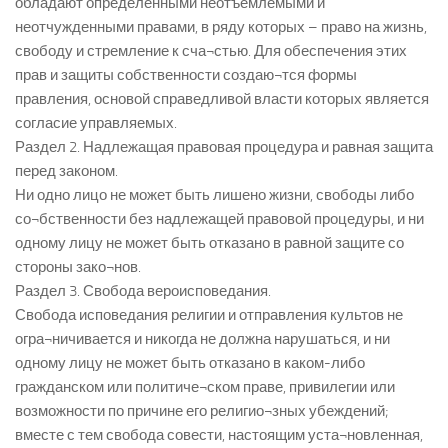
обладают определенными неотъемлемыми и
неотчужденными правами, в ряду которых – право на жизнь,
свободу и стремление к сча¬стью. Для обеспечения этих
прав и защиты собственности создаю¬тся формы
правления, основой справедливой власти которых является
согласие управляемых.
Раздел 2. Надлежащая правовая процедура и равная защита
перед законом.
Ни одно лицо не может быть лишено жизни, свободы либо
со¬бственности без надлежащей правовой процедуры, и ни
одному лицу не может быть отказано в равной защите со
стороны зако¬нов.
Раздел 3. Свобода вероисповедания.
Свобода исповедания религии и отправления культов не
огра¬ничивается и никогда не должна нарушаться, и ни
одному лицу не может быть отказано в каком-либо
гражданском или политиче¬ском праве, привилегии или
возможности по причине его религио¬зных убеждений;
вместе с тем свобода совести, настоящим уста¬новленная,