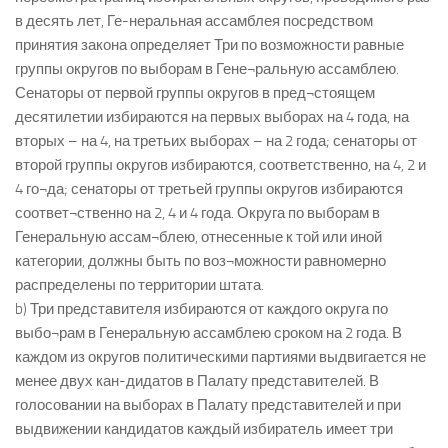
в десять лет, Ге-неральная ассамблея посредством
принятия закона определяет Три по возможности равные
группы округов по выборам в Гене¬ральную ассамблею.
Сенаторы от первой группы округов в пред¬стоящем
десятилетии избираются на первых выборах на 4 года, на
вторых – на 4, на третьих выборах – на 2 года; сенаторы от
второй группы округов избираются, соответственно, на 4, 2 и
4 го¬да; сенаторы от третьей группы округов избираются
соответ¬ственно на 2, 4 и 4 года. Округа по выборам в
Генеральную ассам¬блею, отнесенные к той или иной
категории, должны быть по воз¬можности равномерно
распределены по территории штата.
b) Три представителя избираются от каждого округа по
выбо¬рам в Генеральную ассамблею сроком на 2 года. В
каждом из округов политическими партиями выдвигается не
менее двух кан-дидатов в Палату представителей. В
голосовании на выборах в Палату представителей и при
выдвижении кандидатов каждый избиратель имеет три