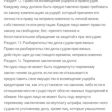
Раздел 12. Право на возмещение ущерба и правосудие.
Каждому лицу должно быть предоставлено право требовать
по закону компенсацию за ущерб, который причинен его
личности и праву на неприкосновенность личной жизни,
собственности или репутации. Каждое лицо имеет право по
закону на свободное, бес¬препятственное и
безотлагательное обращение за защитой к пра¬восудию.
Раздел 13. Разбирательство дела судом присяжных.
Право на разбирательство дела судом присяжных,
действую¬щее до настоящего времени, неприкосновенно.
Раздел 14. Тюремное заключение за долги.
Ни одно лицо не может быть подвергнуто тюремному
заклю¬чению за долги, если оно не отказывается
предоставить свое имущество в возмещение ущерба
кредиторам так, как это установле¬но законом, либо если в
отношении него не существует обосно¬ванных подозрений в
обмане. Ни одно лицо не может быть под¬вергнуто
тюремному заключению за неуплату штрафа, назначен¬ного
судом по уголовному делу, кроме лиц, которые умышленно