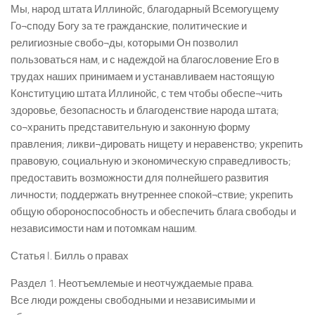
Мы, народ штата Иллинойс, благодарный Всемогущему
Го¬споду Богу за те гражданские, политические и
религиозные свобо¬ды, которыми Он позволил
пользоваться нам, и с надеждой на благословение Его в
трудах наших принимаем и устанавливаем настоящую
Конституцию штата Иллинойс, с тем чтобы обеспе¬чить
здоровье, безопасность и благоденствие народа штата;
со¬хранить представительную и законную форму
правления; ликви¬дировать нищету и неравенство; укрепить
правовую, социальную и экономическую справедливость;
предоставить возможности для полнейшего развития
личности; поддержать внутреннее спокой¬ствие; укрепить
общую обороноспособность и обеспечить блага свободы и
независимости нам и потомкам нашим.
Статья I. Билль о правах
Раздел 1. Неотъемлемые и неотчуждаемые права.
Все люди рождены свободными и независимыми и