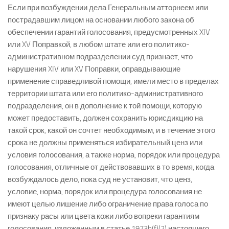
Если при возбуждении дела Генеральным атторнеем или
пострадавшим лицом на основании любого закона об
обеспечении гарантий голосования, предусмотренных XIV
или XV Поправкой, в любом штате или его политико-
административном подразделении суд признает, что
нарушения XIV или XV Поправки, оправдывающие
применение справедливой помощи, имели место в пределах
территории штата или его политико-административного
подразделения, он в дополнение к той помощи, которую
может предоставить, должен сохранить юрисдикцию на
такой срок, какой он сочтет необходимым, и в течение этого
срока не должны применяться избирательный ценз или
условия голосования, а также норма, порядок или процедура
голосования, отличные от действовавших в то время, когда
возбуждалось дело, пока суд не установит, что ценз,
условие, норма, порядок или процедура голосования не
имеют целью лишение либо ограничение права голоса по
признаку расы или цвета кожи либо вопреки гарантиям
голосования, изложенным в статье 1973b(f)(2) настоящего