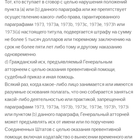
Тот, кто вступает в сговор с целью нарушения положений
пункта (а) или (b) данного параграфа или же препятствует
осуществлению какого-либо права, гарантированного
параграфами 1973, 1973а, 1973b, 1973с, 1973е, 1973h или
1973i(a) настоящего титула, подвергается штрафу на сумму
не более 5 тысяч долларов или тюремному заключению на
срок не более пяти лет либо тому и другому наказанию
одновременно.
d) Гражданский иск, предъявляемый Генеральным
атторнеем с целью оказания превентивной помощи;
судебный приказ и иная помощь.
Всякий раз, когда какое-либо лицо занимается или имеются
разумные основания полагать, что оно собирается заняться
какой-либо деятельностью или практикой, запрещенной
параграфами 1973, 1973а, 1973b, 1973с, 1973е, 1973h, 1973i
или пунктом (b) данного параграфа, Генеральный атторней
может предъявлять иск от имени или по поручению
Соединенных Штатов с целью оказания превентивной
помощи, включая ходатайство о вынесении временного или