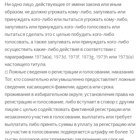
Ни одно лицо, действующее от имени закона или иным
образом, не должно угрожать кому-либо, запугивать или
принуждать кого-либо или пытаться угрожать кому-либо,
запугивать или принуждать кого-либо голосовать или
пытаться сделать это с целью побудить кого-либо
голосовать, а также запугивать или принуждать кого-либо
осуществить какие-либо действия в соответствии с
параграфами 1973а(а), 1973d, 1973f, 1973g, 1973h или 1973j(e)
настоящего титула.
c) Ложные сведения о регистрации и голосовании; наказания.
Тот, кто сознательно или умышленно предоставляет ложные
сведения, касающиеся фамилии, адреса или срока
проживания в избирательном округе, установления права на
регистрацию и голосование, либо вступает в сговор с другим
лицом с целью содействовать фиктивной регистрации или
незаконного участия в голосовании, выплатить или требует
выплатить либо принять суммы в уплату за регистрацию или
за участие в голосовании, подвергается штрафу не более 10
тысяч долларов или тюремному заключению на срок не