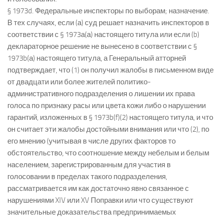
§ 1973d. Федеральные инспекторы по выборам; назначение.
В тех случаях, если (а) суд решает назначить инспекторов в
соответствии с § 1973а(а) настоящего титула или если (b)
деклараторное решение не вынесено в соответствии с §
1973b(а) настоящего титула, а Генеральный атторней
подтверждает, что (1) он получил жалобы в письменном виде
от двадцати или более жителей политико-
административного подразделения о лишении их права
голоса по признаку расы или цвета кожи либо о нарушении
гарантий, изложенных в § 1973b(f)(2) настоящего титула, и что
он считает эти жалобы достойными внимания или что (2), по
его мнению (учитывая в числе других факторов то
обстоятельство, что соотношение между небелым и белым
населением, зарегистрированным для участия в
голосовании в пределах такого подразделения,
рассматривается им как достаточно явно связанное с
нарушениями XIV или XV Поправки или что существуют
значительные доказательства предпринимаемых