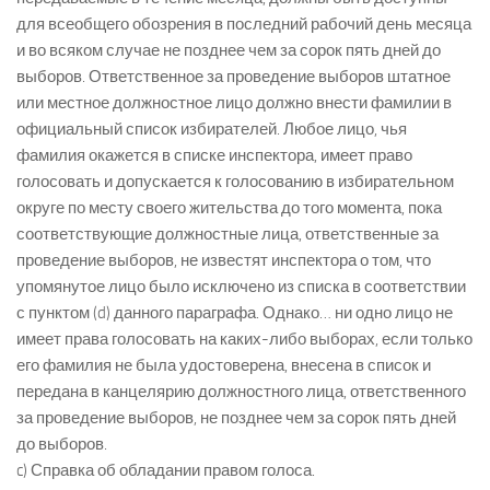
для всеобщего обозрения в последний рабочий день месяца
и во всяком случае не позднее чем за сорок пять дней до
выборов. Ответственное за проведение выборов штатное
или местное должностное лицо должно внести фамилии в
официальный список избирателей. Любое лицо, чья
фамилия окажется в списке инспектора, имеет право
голосовать и допускается к голосованию в избирательном
округе по месту своего жительства до того момента, пока
соответствующие должностные лица, ответственные за
проведение выборов, не известят инспектора о том, что
упомянутое лицо было исключено из списка в соответствии
с пунктом (d) данного параграфа. Однако… ни одно лицо не
имеет права голосовать на каких-либо выборах, если только
его фамилия не была удостоверена, внесена в список и
передана в канцелярию должностного лица, ответственного
за проведение выборов, не позднее чем за сорок пять дней
до выборов.
c) Справка об обладании правом голоса.