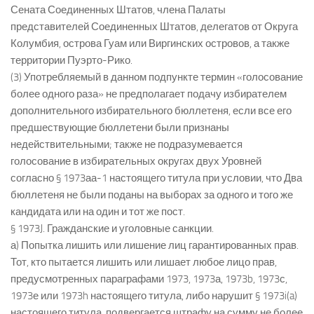
Сената Соединенных Штатов, члена Палаты
представителей Соединенных Штатов, делегатов от Округа
Колумбия, острова Гуам или Виргинских островов, а также
территории Пуэрто-Рико.
(3) Употребляемый в данном подпункте термин «голосование
более одного раза» не предполагает подачу избирателем
дополнительного избирательного бюллетеня, если все его
предшествующие бюллетени были признаны
недействительными; также не подразумевается
голосование в избирательных округах двух Уровней
согласно § 1973аа-1 настоящего титула при условии, что Два
бюллетеня не были поданы на выборах за одного и того же
кандидата или на один и тот же пост.
§ 1973J. Гражданские и уголовные санкции.
а) Попытка лишить или лишение лиц гарантированных прав.
Тот, кто пытается лишить или лишает любое лицо прав,
предусмотренных параграфами 1973, 1973а, 1973b, 1973с,
1973е или 1973h настоящего титула, либо нарушит § 1973i(a)
настоящего титула, подвергается штрафу на сумму не более