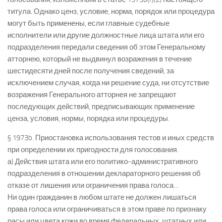
титула. Однако ценз, условие, норма, порядок или процедура
могут быть применены, если главные судебные
исполнители или другие должностные лица штата или его
подразделения передали сведения об этом Генеральному
атторнею, который не выдвинул возражения в течение
шестидесяти дней после получения сведений, за
исключением случая, когда ни решение суда, ни отсутствие
возражения Генерального атторнея не запрещают
последующих действий, предписывающих применение
ценза, условия, нормы, порядка или процедуры.
§ 1973b. Приостановка использования тестов и иных средств
при определении их пригодности для голосования.
а) Действия штата или его политико-административного
подразделения в отношении деклараторного решения об
отказе от лишения или ограничения права голоса…
Ни один гражданин в любом штате не должен лишаться
права голоса или ограничиваться в этом праве по признаку
расы или цвета кожи во время федеральных, штатных или