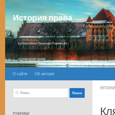
Перейти к содержимому
История права
Библиотека Пашкова Романа по
источникам права
О сайте
Об авторе
ЯПОН
Найти:
Кл
РУБРИКИ