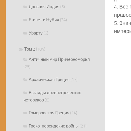
4. Все
Древняя Индия
(5)
правос
Египет и Нубия
(34)
5. Зна
импери
Урарту
(6)
Том 2
(184)
Античный мир Причерноморья
(23)
Архаическая Греция
(17)
Взгляды древнегреческих
историков
(8)
Гомеровская Греция
(14)
Греко-персидские войны
(21)