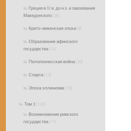
Греция в IV в. до н.э. и завоевания
Македонского
(26)
Крито-микенская эпоха
(9)
Образование афинского
государства
(14)
Пелопоннесская война
(20)
Спарта
(13)
Эпоха эллинизма
(19)
Том 3
(120)
Возникновение римского
государства
(11)