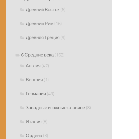
Древний Восток
(6)
Древний Рим
(16)
Древняя Греция
(9)
6 Средние века
(162)
Англия
(47)
Венгрия
(1)
Германия
(49)
Западные и южные славяне
(8)
Италия
(8)
Ордена
(3)