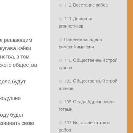
112. Восстание рабов
111. Движение
агонистиков
ред решающим
Падение западной
римской империи
кугава Кэйки.
ства, в том
110. Общественный строй
ского общества
гуннов
дела будут
109. Общественный строй
аланов
инодушно
108. Осада Адрианополя
готами
оду будет
азвивать свою
107. Восстание готов и
рабов