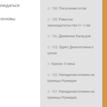
облюдаться
106. Поселение готов
м основы
105. Римское
законодательство IV–V вв
104. Движение багаудов
103. Эдикт Диоклетиана о
ценах
Кризис III века
102. Нападения племен на
границы Нумидии
101. Нападения племен на
границы Нумидии