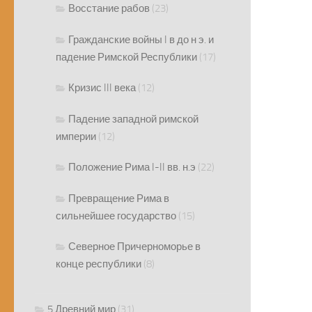
Восстание рабов
(23)
Гражданские войны I в до н э. и
падение Римской Республики
(17)
Кризис III века
(12)
Падение западной римской
империи
(12)
Положение Рима I-II вв. н.э
(22)
Превращение Рима в
сильнейшее государство
(15)
Северное Причерноморье в
конце республики
(8)
5 Древний мир
(31)