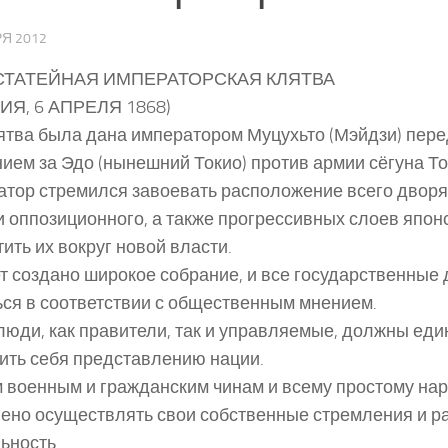
Я 2012
ТАТЕЙНАЯ ИМПЕРАТОРСКАЯ КЛЯТВА
ИЯ, 6 АПРЕЛЯ 1868)
ятва была дана императором Муцухьто (Мэйдзи) пе
ием за Эдо (нынешний Токио) против армии сёгуна То
тор стремился завоевать расположение всего дворян
и оппозиционного, а также прогрессивных слоев япон
тить их вокруг новой власти.
ет создано широкое собрание, и все государственные 
ся в соответствии с общественным мнением.
 люди, как правители, так и управляемые, должны ед
ить себя представлению нации.
м военным и гражданским чинам и всему простому нар
ено осуществлять свои собственные стремления и р
ьность.