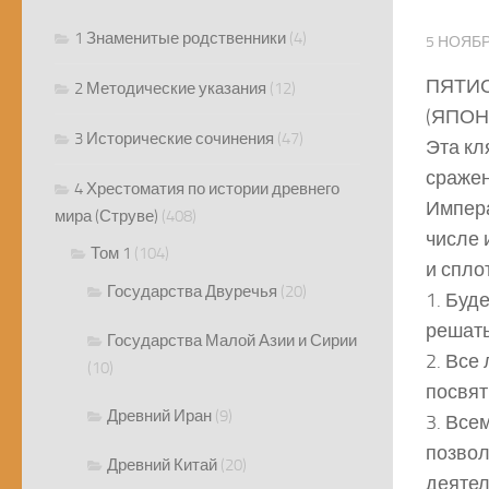
1 Знаменитые родственники
(4)
5 НОЯБР
ПЯТИС
2 Методические указания
(12)
(ЯПОН
3 Исторические сочинения
(47)
Эта кл
сражен
4 Хрестоматия по истории древнего
Импера
мира (Струве)
(408)
числе 
Том 1
(104)
и спло
Государства Двуречья
(20)
1. Буд
решать
Государства Малой Азии и Сирии
2. Все
(10)
посвят
Древний Иран
(9)
3. Все
позвол
Древний Китай
(20)
деятел