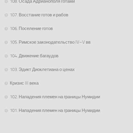
108. Осада Адрианополя готами
107. Восстание готов и рабов
106. Поселение готов
105. Римское законодательство IV–V вв
104. Движение багаудов
103. Эдикт Диоклетиана о ценах
Кризис III века
102. Нападения племен на границы Нумидии
101. Нападения племен на границы Нумидии