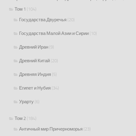
Том 1
(104)
Государства Двуречья
(20)
Государства Малой Азии и Сирии
(10)
Древний Иран
(9)
Древний Китай
(20)
Древняя Индия
(5)
Египет и Нубия
(34)
Урарту
(6)
Том 2
(184)
Античный мир Причерноморья
(23)