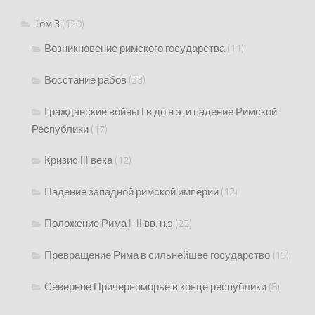
Том 3
(120)
Возникновение римского государства
(11)
Восстание рабов
(23)
Гражданские войны I в до н э. и падение Римской
Республики
(17)
Кризис III века
(12)
Падение западной римской империи
(12)
Положение Рима I-II вв. н.э
(22)
Превращение Рима в сильнейшее государство
(15)
Северное Причерноморье в конце республики
(8)