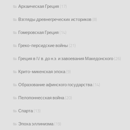
Архаическая Греция
(17)
Взгляды древнегреческих историков
(8)
Гомеровская Греция
(14)
Греко-персидские войны
(21)
Греция в IV в. до н.э. и завоевания Македонского
(26)
Крито-микенская эпоха
(9)
Образование афинского государства
(14)
Пелопоннесская война
(20)
Спарта
(13)
Эпоха эллинизма
(19)