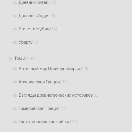
Древний Китай
(20)
Древняя Индия
(5)
Египет и Нубия
(34)
Урарту
(6)
Том 2
(184)
Античный мир Причерноморья
(23)
Архаическая Греция
(17)
Взгляды древнегреческих историков
(8)
Гомеровская Греция
(14)
Греко-персидские войны
(21)