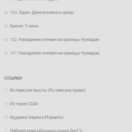
103. Эдикт Диоклетиана о ценах
Кризис III века
102. Нападения племен на границы Нумидии
101. Нападения племен на границы Нумидии
ССЫЛКИ
Исламская мысль (Исламское право)
История США
Иудаика (евреи и Израиль)
Лаборатория обычного права ДагГУ