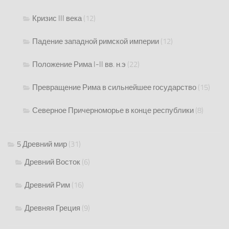
Кризис III века
(12)
Падение западной римской империи
(12)
Положение Рима I-II вв. н.э
(22)
Превращение Рима в сильнейшее государство
(15)
Северное Причерноморье в конце республики
(8)
5 Древний мир
(31)
Древний Восток
(6)
Древний Рим
(16)
Древняя Греция
(9)