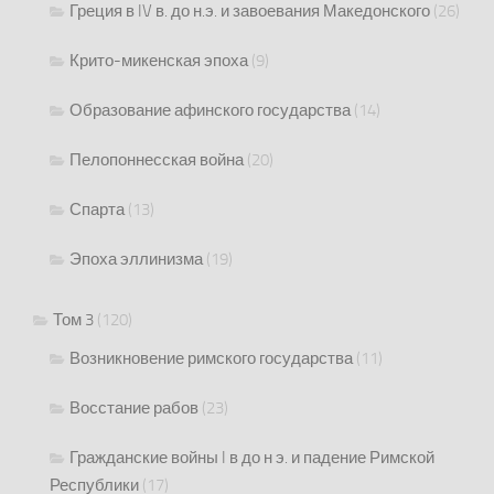
Греция в IV в. до н.э. и завоевания Македонского
(26)
Крито-микенская эпоха
(9)
Образование афинского государства
(14)
Пелопоннесская война
(20)
Спарта
(13)
Эпоха эллинизма
(19)
Том 3
(120)
Возникновение римского государства
(11)
Восстание рабов
(23)
Гражданские войны I в до н э. и падение Римской
Республики
(17)