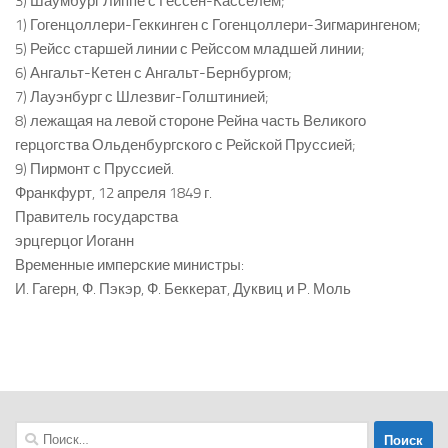
3) Шаумбург Липпе с Гессен-Касселем;
1) Гогенцоллери-Геккинген с Гогенцоллери-Зигмарингеном;
5) Рейсс старшей линии с Рейссом младшей линии;
6) Ангальт-Кетен с Ангальт-Бернбургом;
7) Лауэнбург с Шлезвиг-Голштинией;
8) лежащая на левой стороне Рейна часть Великого
герцогства Ольденбургского с Рейской Пруссией;
9) Пирмонт с Пруссией.
Франкфурт, 12 апреля 1849 г.
Правитель государства
эрцгерцог Иоганн
Временные имперские министры:
И. Гагерн, Ф. Пэкэр, Ф. Беккерат, Дуквиц и Р. Моль
Найти: