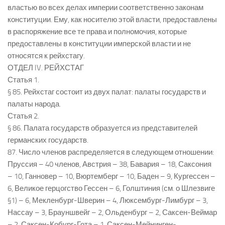
властью во всех делах империи соответственно законам
конституции. Ему, как носителю этой власти, предоставлены
в распоряжение все те права и полномочия, которые
предоставлены в конституции имперской власти и не
относятся к рейхстагу.
ОТДЕЛ IV. РЕЙХСТАГ
Статья 1.
§ 85. Рейхстаг состоит из двух палат: палаты государств и
палаты народа.
Статья 2.
§ 86. Палата государств образуется из представителей
германских государств.
87. Число членов распределяется в следующем отношении:
Пруссия – 40 членов, Австрия – 38, Бавария – 18, Саксония
– 10, Ганновер – 10, Вюртемберг – 10, Баден – 9, Кургессен –
6, Великое герцогство Гессен – 6, Голштиния (см. о Шлезвиге
§1) – 6, Мекленбург-Шверин – 4, Люксембург-Лимбург – 3,
Нассау – 3, Брауншвейг – 2, Ольденбург – 2, Саксен-Веймар
– 2, Саксен-Кобург-Гота – 1, Саксен-Мейнинген-