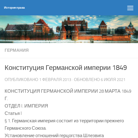
История права
Перейти к содержимому
ГЕРМАНИЯ
Конституция Германской империи 1849
ОПУБЛИКОВАНО
1 ФЕВРАЛЯ 2013
· ОБНОВЛЕНО
6 ИЮЛЯ 2021
КОНСТИТУЦИЯ ГЕРМАНСКОЙ ИМПЕРИИ 28 МАРТА 1849
Г.
ОТДЕЛ I. ИМПЕРИЯ
Статья I
§ 1. Германская империя состоит из территории прежнего
Германского Союза.
Установление отношений герцогства Шлезвига