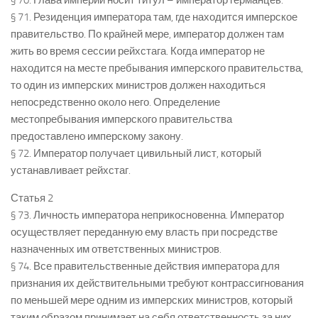
§ 70. Глава империи носит титул – император германцев.
§ 71. Резиденция императора там, где находится имперское
правительство. По крайней мере, император должен там
жить во время сессии рейхстага. Когда император не
находится на месте пребывания имперского правительства,
то один из имперских министров должен находиться
непосредственно около него. Определение
местопребывания имперского правительства
предоставлено имперскому закону.
§ 72. Император получает цивильный лист, который
устанавливает рейхстаг.
Статья 2
§ 73. Личность императора неприкосновенна. Император
осуществляет переданную ему власть при посредстве
назначенных им ответственных министров.
§ 74. Все правительственные действия императора для
признания их действительными требуют контрассигнования
по меньшей мере одним из имперских министров, который
таким образом принимает на себя ответственность за них.