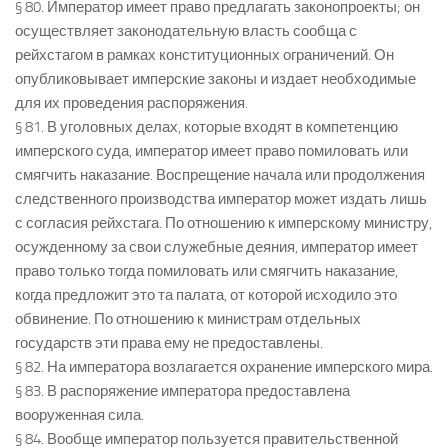
§ 80. Император имеет право предлагать законопроекты; он
осуществляет законодательную власть сообща с
рейхстагом в рамках конституционных ограничений. Он
опубликовывает имперские законы и издает необходимые
для их проведения распоряжения.
§ 81. В уголовных делах, которые входят в компетенцию
имперского суда, император имеет право помиловать или
смягчить наказание. Воспрещение начала или продолжения
следственного производства император может издать лишь
с согласия рейхстага. По отношению к имперскому министру,
осужденному за свои служебные деяния, император имеет
право только тогда помиловать или смягчить наказание,
когда предложит это та палата, от которой исходило это
обвинение. По отношению к министрам отдельных
государств эти права ему не предоставлены.
§ 82. На императора возлагается охранение имперского мира.
§ 83. В распоряжение императора предоставлена
вооруженная сила.
§ 84. Вообще император пользуется правительственной