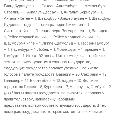
Гильдбурггаузен – 1, Саксен-Альтенбург – 1, Мекленбург-
Стрелиц – 1, Ангальт-Дессау – 1, Ангальт-Бернбург – 1,
Ангальт-Кетен – 1, Шварцбург-Зондергаузен – 1, Шварцбург
Рудольфштадт – 1, Гогенцоллерн-Геккинген – 1,
Лихтенштейн – 1, Гогенцоллерн-Зигмаринген – 1, Вальдек –
1, Рейсс старшей линии – 1, Рейсс младшей линии – 1,
Шаумбург-Липпе – 1, Липпе-Детмольд – 1, Гессен-Гамбург
– 1, Лауенбург – 1, Любек – 1, Франкфурт – 1, Бремен – 1,
Гамбург – 1. Итого 192 члена. Пока немецко-австрийские
земли не примут участия в союзном государстве,
следующие государства получат увеличенное число
голосов в палате государств: Бавария – 20, Саксония – 12,
Ганновер – 12, Вюртемберг – 12, Баден – 10, Великое
герцогство Гессен – 8, Кургессен – 7, Нассау – 4, Гамбург – 2.
§ 88. Члены палаты государств назначаются наполовину
правительством, наполовину народным
представительством соответствующих государств. В тех
немецких государствах, которые состоят из нескольких