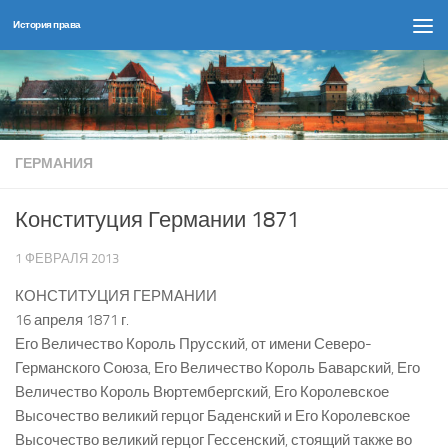
История права
Перейти к содержимому
ГЕРМАНИЯ
Конституция Германии 1871
1 ФЕВРАЛЯ 2013
КОНСТИТУЦИЯ ГЕРМАНИИ
16 апреля 1871 г.
Его Величество Король Прусский, от имени Северо-
Германского Союза, Его Величество Король Баварский, Его
Величество Король Вюртембергский, Его Королевское
Высочество великий герцог Баденский и Его Королевское
Высочество великий герцог Гессенский, стоящий также во