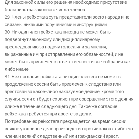
Для законной силы его решения необходимо присутствие
большинства законного числа членов.
29. Члены рейхстага суть представители всего народа и не
связаны никакими поручениями и инструкциями.
30. Ни один член рейхстага никогда не может быть
подвергнут законному или дисциплинарному
преследованию за подачу голоса или за мнения,
выраженные им при отправлении его обязанностей, и не
может быть привлечен к ответственности вне собрания как-
либо иначе.
31. Без согласия рейхстага ни один член его не может в
продолжение сессии быть привлечен к следствию или
арестован за какое-либо наказуемое деяние, кроме того
случая, если он будет схвачен при совершении этого деяния
или же в течение следующего дня. Такое же согласие
рейхстага требуется при аресте за долги.
По требованию рейхстага прекращается на время сессии
всякое уголовное делопроизводство против какого-либо его
члена и всякий следственный или гражданский арест.