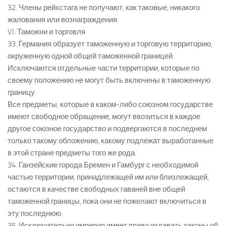
32. Члены рейхстага не получают, как таковые, никакого
жалования или вознаграждения.
VI. Таможни и торговля
33. Германия образует таможенную и торговую территорию,
окруженную одной общей таможенной границей.
Исключаются отдельные части территории, которые по
своему положению не могут быть включены в таможенную
границу.
Все предметы, которые в каком-либо союзном государстве
имеют свободное обращение, могут ввозиться в каждое
другое союзное государство и подвергаются в последнем
только такому обложению, какому подлежат выработанные
в этой стране предметы того же рода.
34. Ганзейские города Бремен и Гамбург с необходимой
частью территории, принадлежащей им или близлежащей,
остаются в качестве свободных гаваней вне общей
таможенной границы, пока они не пожелают включиться в
эту последнюю.
35. Исключительно империя имеет право издавать законы об