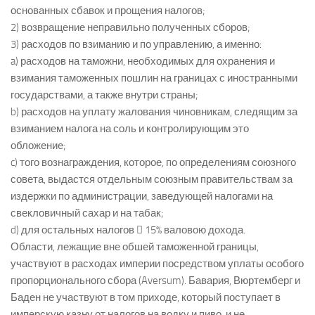
основанных сбавок и прощения налогов;
2) возвращение неправильно полученных сборов;
3) расходов по взиманию и по управлению, а именно:
a) расходов на таможни, необходимых для охранения и
взимания таможенных пошлин на границах с иностранными
государствами, а также внутри страны;
b) расходов на уплату жалования чиновникам, следящим за
взиманием налога на соль и контролирующим это
обложение;
c) того вознаграждения, которое, по определениям союзного
совета, выдастся отдельным союзным правительствам за
издержки по администрации, заведующей налогами на
свекловичный сахар и на табак;
d) для остальных налогов  15% валовою дохода.
Области, лежащие вне обшей таможенной границы,
участвуют в расходах империи посредством уплаты особого
пропорционального сбора (Aversum). Бавария, Вюртемберг и
Баден не участвуют в том приходе, который поступает в
имперскую казну от налогов на водку и пиво, и не