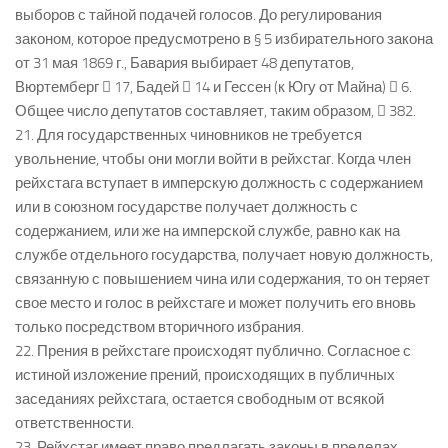
выборов с тайной подачей голосов. До регулирования
законом, которое предусмотрено в § 5 избирательного закона
от 31 мая 1869 г., Бавария выбирает 48 депутатов,
Вюртемберг  17, Бадей  14 и Гессен (к Югу от Майна)  6.
Общее число депутатов составляет, таким образом,  382.
21. Для государственных чиновников не требуется
увольнение, чтобы они могли войти в рейхстаг. Когда член
рейхстага вступает в имперскую должность с содержанием
или в союзном государстве получает должность с
содержанием, или же на имперской службе, равно как на
службе отдельного государства, получает новую должность,
связанную с повышением чина или содержания, то он теряет
свое место и голос в рейхстаге и может получить его вновь
только посредством вторичного избрания.
22. Прения в рейхстаге происходят публично. Согласное с
истиной изложение прений, происходящих в публичных
заседаниях рейхстага, остается свободным от всякой
ответственности.
23. Рейхстаг имеет право предлагать законы в пределах