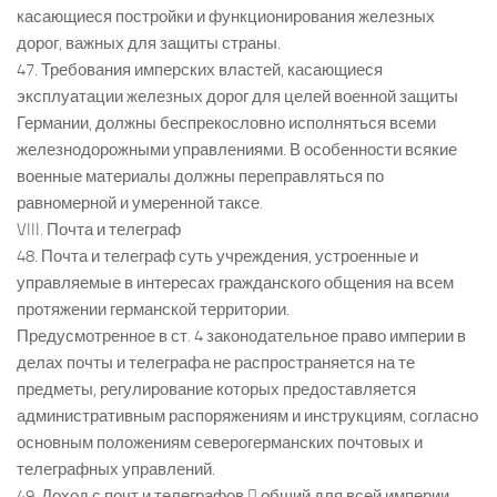
касающиеся постройки и функционирования железных
дорог, важных для защиты страны.
47. Требования имперских властей, касающиеся
эксплуатации железных дорог для целей военной защиты
Германии, должны беспрекословно исполняться всеми
железнодорожными управлениями. В особенности всякие
военные материалы должны переправляться по
равномерной и умеренной таксе.
VIII. Почта и телеграф
48. Почта и телеграф суть учреждения, устроенные и
управляемые в интересах гражданского общения на всем
протяжении германской территории.
Предусмотренное в ст. 4 законодательное право империи в
делах почты и телеграфа не распространяется на те
предметы, регулирование которых предоставляется
административным распоряжениям и инструкциям, согласно
основным положениям северогерманских почтовых и
телеграфных управлений.
49. Доход с почт и телеграфов  общий для всей империи.