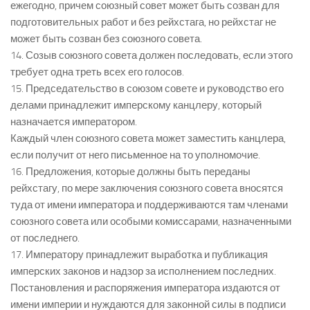
ежегодно, причем союзный совет может быть созван для
подготовительных работ и без рейхстага, но рейхстаг не
может быть созван без союзного совета.
14. Созыв союзного совета должен последовать, если этого
требует одна треть всех его голосов.
15. Председательство в союзом совете и руководство его
делами принадлежит имперскому канцлеру, который
назначается императором.
Каждый член союзного совета может заместить канцлера,
если получит от него письменное на то уполномочие.
16. Предложения, которые должны быть переданы
рейхстагу, по мере заключения союзного совета вносятся
туда от имени императора и поддерживаются там членами
союзного совета или особыми комиссарами, назначенными
от последнего.
17. Императору принадлежит выработка и публикация
имперских законов и надзор за исполнением последних.
Постановления и распоряжения императора издаются от
имени империи и нуждаются для законной силы в подписи