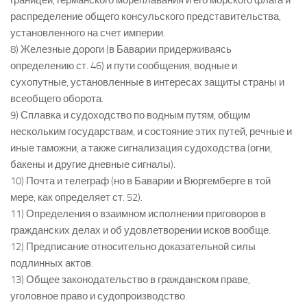
границей, германского мореплавания и его морского флага и
распределение общего консульского представительства,
установленного на счет империи.
8) Железные дороги (в Баварии придерживаясь
определению ст. 46) и пути сообщения, водные и
сухопутные, установленные в интересах защиты страны и
всеобщего оборота.
9) Сплавка и судоходство по водным путям, общим
нескольким государствам, и состояние этих путей, речные и
иные таможни, а также сигнализация судоходства (огни,
бакены и другие дневные сигналы).
10) Почта и телеграф (но в Баварии и Вюргемберге в той
мере, как определяет ст. 52).
11) Определения о взаимном исполнении приговоров в
гражданских делах и об удовлетворении исков вообще.
12) Предписание относительно доказательной силы
подлинных актов.
13) Общее законодательство в гражданском праве,
уголовное право и судопроизводство.