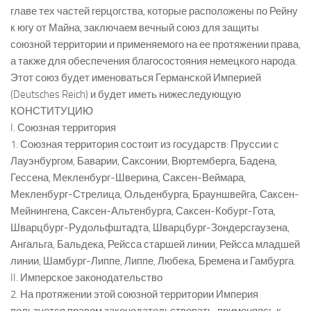
главе тех частей герцогства, которые расположены по Рейну
к югу от Майна, заключаем вечный союз для защиты
союзной территории и применяемого на ее протяжении права,
а также для обеспечения благосостояния немецкого народа.
Этот союз будет именоваться Германской Империей
(Deutsches Reich) и будет иметь нижеследующую
КОНСТИТУЦИЮ
I. Союзная территория
1. Союзная территория состоит из государств: Пруссии с
Лауэнбургом, Баварии, Саксонии, Вюртемберга, Бадена,
Гессена, Мекленбург-Шверина, Саксен-Веймара,
Мекленбург-Стрелица, Ольденбурга, Брауншвейга, Саксен-
Мейнингена, Саксен-Альтенбурга, Саксен-Кобург-Гота,
Шварцбург-Рудольфштадта, Шварцбург-Зондерсгаузена,
Ангальга, Бальдека, Рейсса старшей линии, Рейсса младшей
линии, Шамбург-Липпе, Липпе, Любека, Бремена и Гамбурга.
II. Имперское законодательство
2. На протяжении этой союзной территории Империя