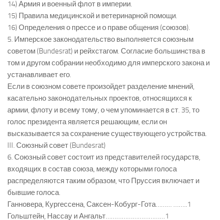
14) Армия и военный флот в империи.
15) Правила медицинской и ветеринарной помощи.
16) Определения о прессе и о праве общения (союзов).
5. Имперское законодательство выполняется союзным
советом (Bundesrat) и рейхстагом. Согласие большинства в
том и другом собрании необходимо для имперского закона и
устанавливает его.
Если в союзном совете произойдет разделение мнений,
касательно законодательных проектов, относящихся к
армии, флоту и всему тому, о чем упоминается в ст. 35, то
голос президента является решающим, если он
высказывается за сохранение существующего устройства.
III. Союзный совет (Bundesrat)
6. Союзный совет состоит из представителей государств,
входящих в состав союза, между которыми голоса
распределяются таким образом, что Пруссия включает и
бывшие голоса.
Ганновера, Кургессена, Саксен-Кобург-Гота……… ……..1
Гольштейн, Нассау и Ангальт……………………………1