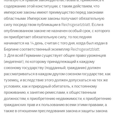
пользуется правом законодательствовать, применяясь к
содержанию этой конституции, с таким действием, что
имперские законы имеют преимущество перед законами
областными. Имперские законы получают обязательную
силу посредством публикации в Reichsgesetzblatt. Если в
опубликованном законе не назначен особый срок, с которого
он приобретает обязательную силу, то последняя
начинается на 14 день, считая с того дня, когда был издан в
Берлине соответственный экземпляр Reichsgesetzblatt.
3. Для всей Германии существует общее право уроженцев
(индигенат), по которому принадлежащий к каждому
союзному государству (подданный, гражданин) должен
рассматриваться в каждом другом союзном государстве, как
туземец, и вследствие этого должен допускаться на тех же
условиях, как и природный обитатель, к постоянному
проживанию, к занятию ремеслами, к общественным
должностям, к приобретению недвижимости, к приобретению
гражданских прав и к пользованию всеми этими правами, а
также в отношении преследования закона и защиты закона