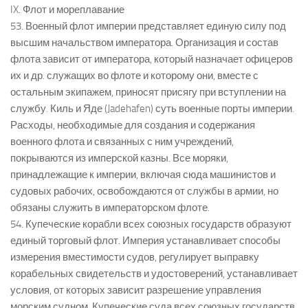
IX. Флот и мореплавание
53. Военный флот империи представляет единую силу под
высшим начальством императора. Организация и состав
флота зависит от императора, который назначает офицеров
их и др. служащих во флоте и которому они, вместе с
остальным экипажем, приносят присягу при вступлении на
службу. Киль и Яде (Jadehafen) суть военные порты империи.
Расходы, необходимые для создания и содержания
военного флота и связанных с ним учреждений,
покрываются из имперской казны. Все моряки,
принадлежащие к империи, включая сюда машинистов и
судовых рабочих, освобождаются от службы в армии, но
обязаны служить в императорском флоте.
54. Купеческие корабли всех союзных государств образуют
единый торговый флот. Империя устанавливает способы
измерения вместимости судов, регулирует выправку
корабельных свидетельств и удостоверений, устанавливает
условия, от которых зависит разрешение управления
морским судном. Купеческие суда всех союзных государств