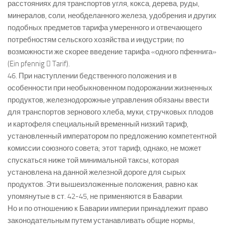
расстояниях для транспортов угля, кокса, дерева, руды,
минералов, соли, необделанного железа, удобрения и других
подобных предметов тарифа умеренного и отвечающего
потребностям сельского хозяйства и индустрии; по
возможности же скорее введение тарифа «одного пфеннига»
(Ein pfennig  Tarif).
46. При наступлении бедственного положения и в
особенности при необыкновенном подорожании жизненных
продуктов, железнодорожные управления обязаны ввести
для транспортов зернового хлеба, муки, стручковых плодов
и картофеля специальный временный низкий тариф,
установленный императором по предложению компетентной
комиссии союзного совета; этот тариф, однако, не может
спускаться ниже той минимальной таксы, которая
установлена на данной железной дороге для сырых
продуктов. Эти вышеизложенные положения, равно как
упомянутые в ст. 42-45, не применяются в Баварии.
Но и по отношению к Баварии империи принадлежит право
законодательным путем устанавливать общие нормы,