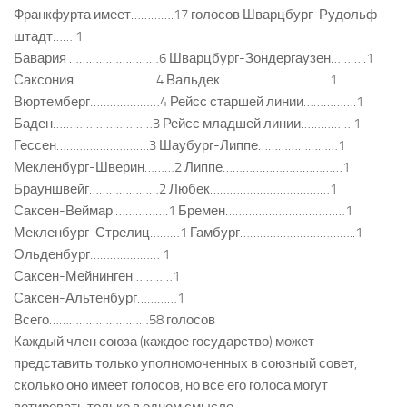
Франкфурта имеет………….17 голосов Шварцбург-Рудольф-
штадт…… 1
Бавария ………………………6 Шварцбург-Зондергаузен………..1
Саксония…………………….4 Вальдек……………………………1
Вюртемберг…………………4 Рейсс старшей линии…………….1
Баден…………………………3 Рейсс младшей линии…………….1
Гессен……………………….3 Шаубург-Липпе……………………1
Мекленбург-Шверин………2 Липпе………………………………1
Брауншвейг…………………2 Любек………………………………1
Саксен-Веймар …………….1 Бремен………………………………1
Мекленбург-Стрелиц………1 Гамбург……………………………..1
Ольденбург………………… 1
Саксен-Мейнинген…………1
Саксен-Альтенбург…………1
Всего…………………………58 голосов
Каждый член союза (каждое государство) может
представить только уполномоченных в союзный совет,
сколько оно имеет голосов, но все его голоса могут