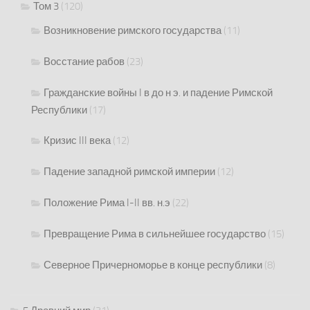
Том 3
(120)
Возникновение римского государства
(11)
Восстание рабов
(23)
Гражданские войны I в до н э. и падение Римской
Республики
(17)
Кризис III века
(12)
Падение западной римской империи
(12)
Положение Рима I-II вв. н.э
(22)
Превращение Рима в сильнейшее государство
(15)
Северное Причерноморье в конце республики
(8)