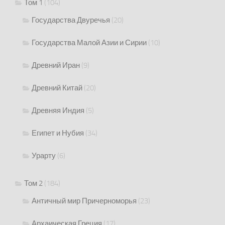
Том 1
(104)
Государства Двуречья
(20)
Государства Малой Азии и Сирии
(10)
Древний Иран
(9)
Древний Китай
(20)
Древняя Индия
(5)
Египет и Нубия
(34)
Урарту
(6)
Том 2
(184)
Античный мир Причерноморья
(23)
Архаическая Греция
(17)