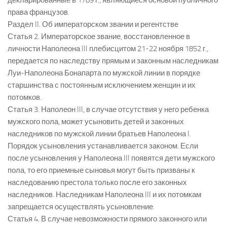
декларированные в 1789 г., являющиеся основой публичного
права французов.
Раздел II. Об императорском звании и регентстве
Статья 2. Императорское звание, восстановленное в
личности Наполеона III плебисцитом 21-22 ноября 1852 г.,
передается по наследству прямым и законным наследникам
Луи-Наполеона Бонапарта по мужской линии в порядке
старшинства с постоянным исключением женщин и их
потомков.
Статья 3. Наполеон III, в случае отсутствия у него ребенка
мужского пола, может усыновить детей и законных
наследников по мужской линии братьев Наполеона I.
Порядок усыновления устанавливается законом. Если
после усыновления у Наполеона III появятся дети мужского
пола, то его приемные сыновья могут быть призваны к
наследованию престола только после его законных
наследников. Наследникам Наполеона III и их потомкам
запрещается осуществлять усыновление.
Статья 4. В случае невозможности прямого законного или