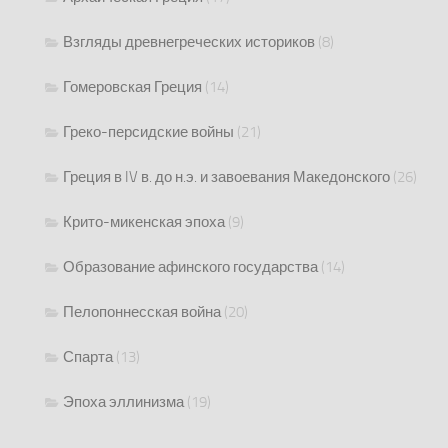
Взгляды древнегреческих историков
(8)
Гомеровская Греция
(14)
Греко-персидские войны
(21)
Греция в IV в. до н.э. и завоевания Македонского
(26)
Крито-микенская эпоха
(9)
Образование афинского государства
(14)
Пелопоннесская война
(20)
Спарта
(13)
Эпоха эллинизма
(19)