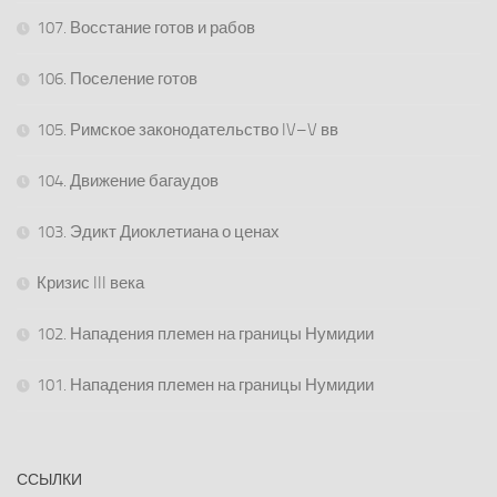
107. Восстание готов и рабов
106. Поселение готов
105. Римское законодательство IV–V вв
104. Движение багаудов
103. Эдикт Диоклетиана о ценах
Кризис III века
102. Нападения племен на границы Нумидии
101. Нападения племен на границы Нумидии
ССЫЛКИ