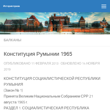
История права
Перейти к содержимому
БАЛКАНЫ
Конституция Румынии 1965
ОПУБЛИКОВАНО
11 ФЕВРАЛЯ 2013
· ОБНОВЛЕНО
14 НОЯБРЯ
2019
КОНСТИТУЦИЯ СОЦИАЛИСТИЧЕСКОЙ РЕСПУБЛИКИ
РУМЫНИЯ
(Закон № 1)
Принята Великим Национальным Собранием СРР 21
августа 1965 г.
РАЗДЕЛ 1. СОЦИАЛИСТИЧЕСКАЯ РЕСПУБЛИКА