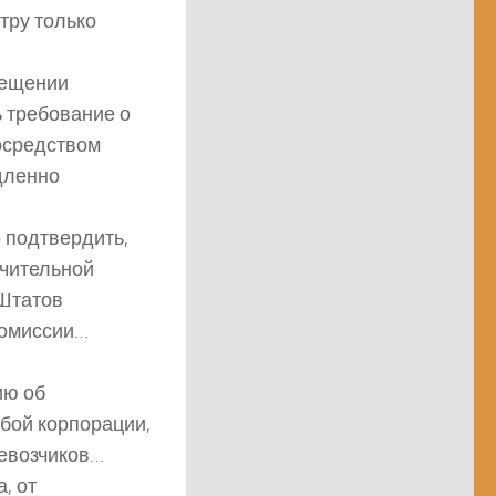
тру только
рещении
ь требование о
осредством
дленно
 подтвердить,
ючительной
Штатов
комиссии…
ию об
юбой корпорации,
ревозчиков…
, от