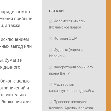
е юридического
ССЫЛКИ
лучения прибыли
Исламская мысль
, а также
(Исламское право)
История США
а исключением
нных выгод или
Иудаика (евреи и
Израиль)
, бумаги и
я данного
Лаборатория обычного
права ДагГУ
«Закон с целью
Мастерская
ограничений и
конституционного дизайна
 включительно
ообложения для
Правовое наследие
Кавказа (Архивы Кавказа)