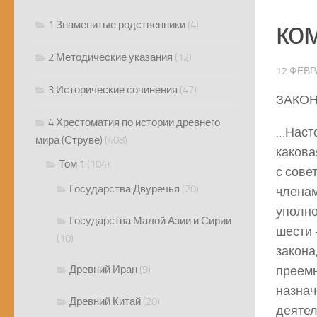
ко
1 Знаменитые родственники
(4)
2 Методические указания
(12)
12 ФЕВР
3 Исторические сочинения
(47)
ЗАКОН
4 Хрестоматия по истории древнего
…Насто
мира (Струве)
(408)
какова
Том 1
(104)
с сове
Государства Двуречья
(20)
членам
уполно
Государства Малой Азии и Сирии
шести 
(10)
закона
Древний Иран
(9)
преемн
назнач
Древний Китай
(20)
деятел