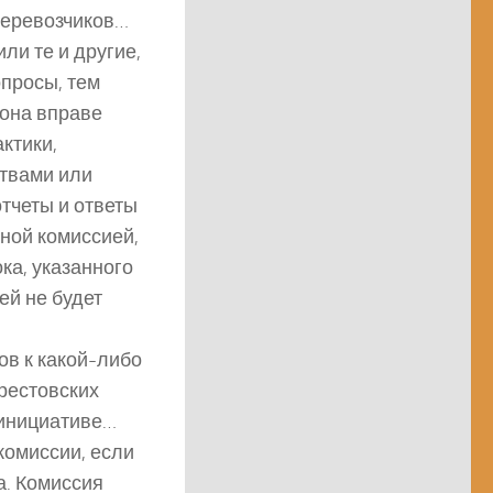
перевозчиков…
ли те и другие,
просы, тем
она вправе
ктики,
ствами или
тчеты и ответы
ной комиссией,
ка, указанного
ей не будет
ов к какой-либо
рестовских
 инициативе…
комиссии, если
а. Комиссия