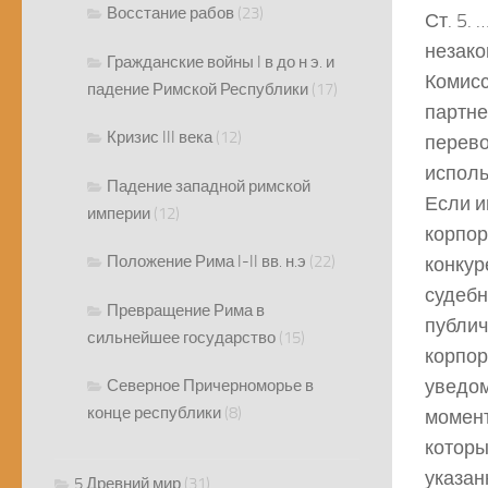
Восстание рабов
(23)
Ст. 5.
незако
Гражданские войны I в до н э. и
Комисс
падение Римской Республики
(17)
партне
Кризис III века
(12)
перево
исполь
Падение западной римской
Если и
империи
(12)
корпор
Положение Рима I-II вв. н.э
(22)
конкур
судебн
Превращение Рима в
публич
сильнейшее государство
(15)
корпор
уведом
Северное Причерноморье в
конце республики
(8)
момент
которы
указан
5 Древний мир
(31)