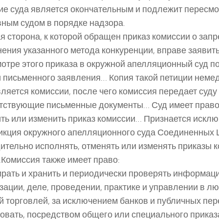
е суда является окончательным и подлежит пересмо
ным судом в порядке надзора.
 сторона, к которой обращен приказ комиссии о зап
ения указанного метода конкуренции, вправе заявит
отре этого приказа в окружной апелляционный суд п
 письменного заявления… Копия такой петиции неме
ляется комиссии, после чего комиссия передает суду
тствующие письменные документы… Суд имеет право
ть или изменить приказ комиссии… Признается искл
кция окружного апелляционного суда Соединенных 
ительно исполнять, отменять или изменять приказы 
 …Комиссия также имеет право:
ирать и хранить и периодически проверять информац
зации, деле, проведении, практике и управлении в л
й торговлей, за исключением банков и публичных пе
бовать, посредством общего или специального приказа