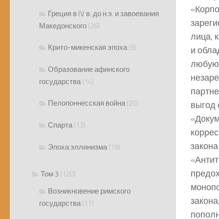
«Корпо
Греция в IV в. до н.э. и завоевания
зареги
Македонского
(26)
лица, 
Крито-микенская эпоха
(9)
и обла
любую 
Образование афинского
незаре
государства
(14)
партне
Пелопоннесская война
(20)
выгод 
«Докум
Спарта
(13)
коррес
закона
Эпоха эллинизма
(19)
«Антит
предох
Том 3
(120)
монопо
Возникновение римского
закона
государства
(11)
пополн