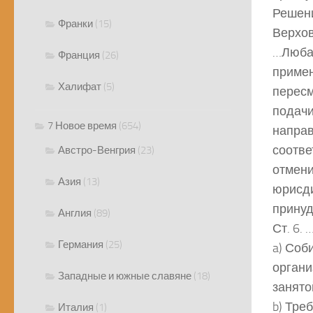
Решени
Франки
(15)
Верхов
…Любая
Франция
(26)
примен
Халифат
(5)
пересм
подачи
7 Новое время
(654)
направ
соотве
Австро-Венгрия
(23)
отмени
Азия
(13)
юрисди
принуд
Англия
(89)
Ст. 6.
Германия
(25)
a) Соб
органи
Западные и южные славяне
(18)
занято
b) Тре
Италия
(1)