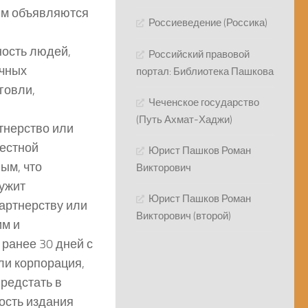
щим объявляются
Россиеведение (Россика)
ость людей,
Российский правовой
ичных
портал: Библиотека Пашкова
говли,
Чеченское государство
(Путь Ахмат-Хаджи)
ртнерство или
честной
Юрист Пашков Роман
ым, что
Викторович
лужит
Юрист Пашков Роман
партнерству или
Викторович (второй)
им и
ранее 30 дней с
ли корпорация,
редстать в
ость издания