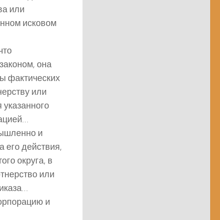
ва или
анном исковом
что
законом, она
ты фактических
нерству или
 указанного
рацией…
мышленно и
а его действия,
ого округа, в
ртнерство или
риказа…
корпорацию и