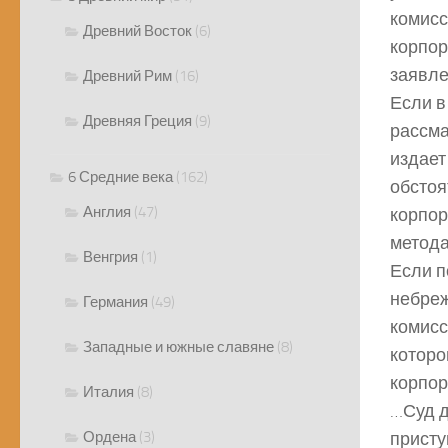
комисс
Древний Восток
(6)
корпор
заявл
Древний Рим
(16)
Если в
Древняя Греция
(9)
рассма
издает
6 Средние века
(162)
обстоя
Англия
(47)
корпор
метода
Венгрия
(1)
Если п
небреж
Германия
(49)
комисс
Западные и южные славяне
(8)
которо
корпор
Италия
(8)
…Суд д
Ордена
(3)
присту