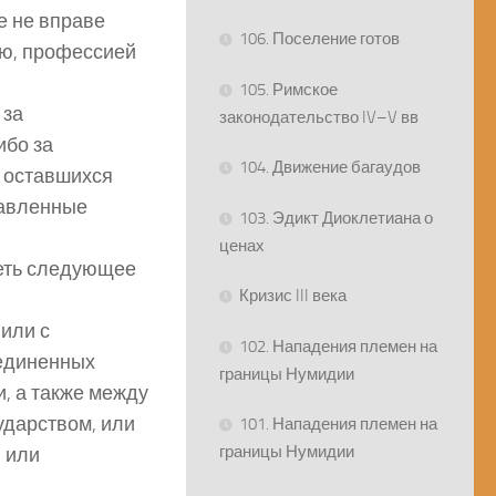
е не вправе
106. Поселение готов
ью, профессией
105. Римское
 за
законодательство IV–V вв
ибо за
104. Движение багаудов
 оставшихся
тавленные
103. Эдикт Диоклетиана о
ценах
меть следующее
Кризис III века
или с
102. Нападения племен на
оединенных
границы Нумидии
и, а также между
ударством, или
101. Нападения племен на
границы Нумидии
 или