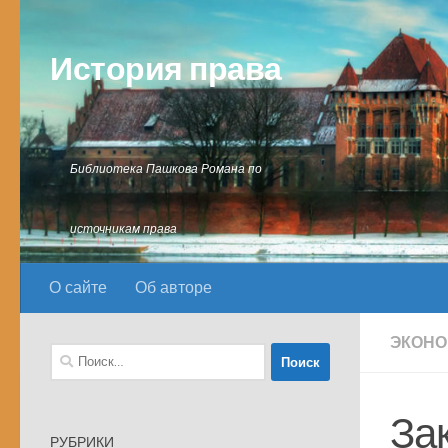
Перейти к содержимому
История права
Библиотека Пашкова Романа по
источникам права
О сайте
Об авторе
ЭКОНО
Найти:
За
РУБРИКИ