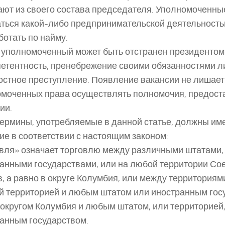
ют из своего состава председателя. Уполномоченны
ться какой-либо предпринимательской деятельност
ботать по найму.
уполномоченный может быть отстранен президентом
етентность, пренебрежение своими обязанностями л
стное преступление. Появление вакансии не лишает
моченных права осуществлять полномочия, предос
ии.
 Термины, употребляемые в данной статье, должны и
ие в соответствии с настоящим законом:
вля» означает торговлю между различными штатами, 
анными государствами, или на любой территории С
, а равно в округе Колумбия, или между территориям
й территорией и любым штатом или иностранным гос
округом Колумбия и любым штатом, или территорией,
анным государством.