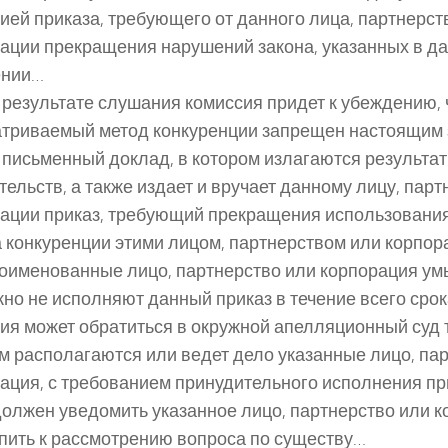
ией приказа, требующего от данного лица, партнерст
ации прекращения нарушений закона, указанных в д
ении…
 результате слушания комиссия придет к убеждению, 
триваемый метод конкуренции запрещен настоящим 
 письменный доклад, в котором излагаются результа
тельств, а также издает и вручает данному лицу, парт
ации приказ, требующий прекращения использования
 конкуренции этими лицом, партнерством или корпо
оименованные лицо, партнерство или корпорация у
но не исполняют данный приказ в течение всего срок
ия может обратиться в окружной апелляционный суд т
м располагаются или ведет дело указанные лицо, па
ация, с требованием принудительного исполнения п
олжен уведомить указанное лицо, партнерство или 
пить к рассмотрению вопроса по существу…