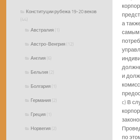
корпор
Конституции рубежа 19-20 веков
предст
(44)
а такж
Австралия
(1)
самым 
потреб
Австро-Венгрия
(12)
управл
индиви
Англия
(6)
должны
Бельгия
(2)
и долж
комисс
Болгария
(1)
предос
Германия
(2)
c) В с
корпор
Греция
(1)
законо
Провед
Норвегия
(2)
по это