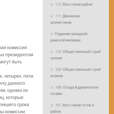
112. Восстание рабов
111. Движение
агонистиков
Падение западной
римской империи
вая комиссия …
110. Общественный строй
мых президентом
гуннов
могут быть
109. Общественный строй
 четырех, пяти,
аланов
силу данного
108. Осада Адрианополя
ом; однако их
готами
иц, которые
текшего срока
107. Восстание готов и
ны комиссии
рабов