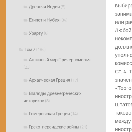
выбира
Древняя Индия
(5)
занима
Египет и Нубия
(34)
или ра
Любой 
Урарту
(6)
некомп
должно
Том 2
(184)
уполно
Античный мир Причерноморья
комисс
(23)
Ст. 4.
значен
Архаическая Греция
(17)
«Торго
Взгляды древнегреческих
иностр
историков
(8)
Штатов
таково
Гомеровская Греция
(14)
между 
Греко-персидские войны
(21)
иностр