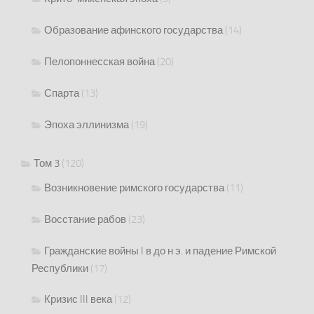
Образование афинского государства
(14)
Пелопоннесская война
(20)
Спарта
(13)
Эпоха эллинизма
(19)
Том 3
(120)
Возникновение римского государства
(11)
Восстание рабов
(23)
Гражданские войны I в до н э. и падение Римской
Республики
(17)
Кризис III века
(12)