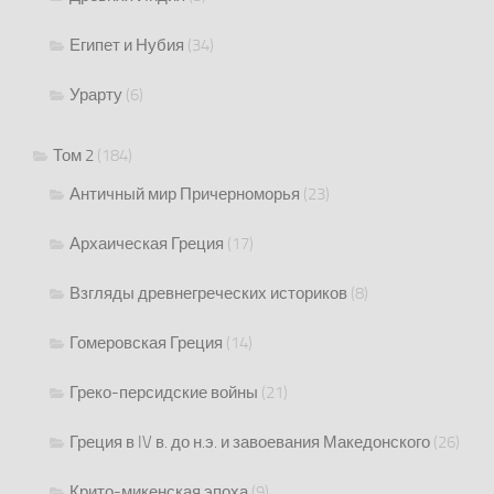
Египет и Нубия
(34)
Урарту
(6)
Том 2
(184)
Античный мир Причерноморья
(23)
Архаическая Греция
(17)
Взгляды древнегреческих историков
(8)
Гомеровская Греция
(14)
Греко-персидские войны
(21)
Греция в IV в. до н.э. и завоевания Македонского
(26)
Крито-микенская эпоха
(9)