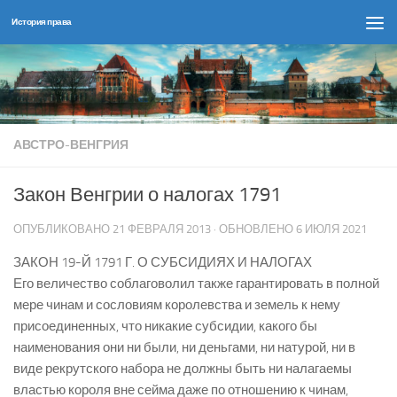
История права
Перейти к содержимому
АВСТРО-ВЕНГРИЯ
Закон Венгрии о налогах 1791
ОПУБЛИКОВАНО
21 ФЕВРАЛЯ 2013
· ОБНОВЛЕНО
6 ИЮЛЯ 2021
ЗАКОН 19-Й 1791 Г. О СУБСИДИЯХ И НАЛОГАХ
Его величество соблаговолил также гарантировать в полной
мере чинам и сословиям королевства и земель к нему
присоединенных, что никакие субсидии, какого бы
наименования они ни были, ни деньгами, ни натурой, ни в
виде рекрутского набора не должны быть ни налагаемы
властью короля вне сейма даже по отношению к чинам,