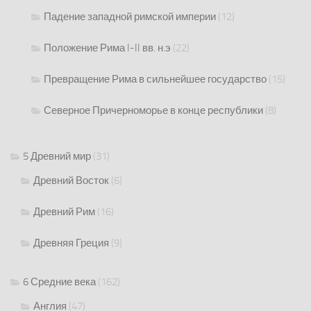
Падение западной римской империи
(12)
Положение Рима I-II вв. н.э
(22)
Превращение Рима в сильнейшее государство
(15)
Северное Причерноморье в конце республики
(8)
5 Древний мир
(31)
Древний Восток
(6)
Древний Рим
(16)
Древняя Греция
(9)
6 Средние века
(162)
Англия
(47)