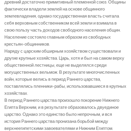
древний достаточно примитивный племенной союз. Общины
фактически владели землей на основе общинного
землевладения, однако государственная власть считала
себя верховным собственником всей земли и взимала в
свою пользу часть доходов свободного населения общин.
Население состояло главным образом из свободных
крестьян-общинников.
Наряду с царским обширным хозяйством существовали и
другие крупные хозяйства. Царь, хотя и был на самом верху
общественной лестницы, еще не выделялся среди
могущественных вельмож. В результате многочисленных
войн, которые велись в период Раннего царства,
поставлялись пленники-рабы, использовавшиеся в крупных
хозяйствах.
В период Раннего царства произошло покорение Нижнего
Египта Верхним, и в результате образовалось двуединое
царство. Однако это единство было непрочным, и вся
история Раннего царства пронизана борьбой между
верхнеегипетскими завоевателями и Нижним Египтом.