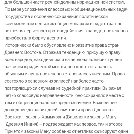
для большей части речной долины ирригационной системы.
По мере усложнения классовых и общенациональных задач
государства и особенно сохранения политической
самоизоляции сельских общин монархия в ряде стран, не
встречая серьезного противодействия в народе, постепенно
приобретала форму деспотии.
Исторически было обусловлено и развитие права стран
Древнего Востока. Отражая тенденцию, присущую праву
всех народов, находившихся на первоначальной ступени
развития юридической мысли, оно долго оставалось
обычным и лишь постепенно становилось писаным. Право
состояло в основном из записей наиболее часто
повторяющихся случаев из судебной практики. Выражая
четко классовую направленность, оно сохраняло вместе с
тем и общенациональное предназначение. Важнейшие
дошедшие до наших дней памятники права Древнего
Востока – законы Хаммурапи (Вавилон) и законы Ману
(Древняя Индия) – подтверждают как первое, так и второе.
При этом законы Ману особенно отчетливо фиксируют один