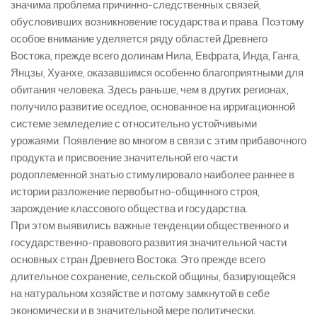
значима проблема причинно-следственных связей,
обусловивших возникновение государства и права. Поэтому
особое внимание уделяется ряду областей Древнего
Востока, прежде всего долинам Нила, Евфрата, Инда, Ганга,
Янцзы, Хуанхе, оказавшимся особенно благоприятными для
обитания человека. Здесь раньше, чем в других регионах,
получило развитие оседлое, основанное на ирригационной
системе земледелие с относительно устойчивыми
урожаями. Появление во многом в связи с этим прибавочного
продукта и присвоение значительной его части
родоплеменной знатью стимулировало наиболее раннее в
истории разложение первобытно-общинного строя,
зарождение классового общества и государства.
При этом выявились важные тенденции общественного и
государственно-правового развития значительной части
основных стран Древнего Востока. Это прежде всего
длительное сохранение, сельской общины, базирующейся
на натуральном хозяйстве и потому замкнутой в себе
экономически и в значительной мере политически.