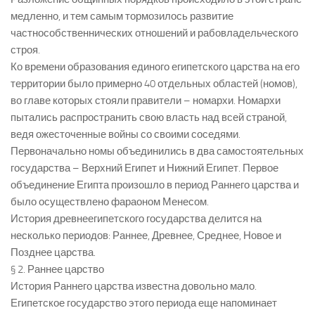
медленно, и тем самым тормозилось развитие
частнособственнических отношений и рабовладельческого
строя.
Ко времени образования единого египетского царства на его
территории было примерно 40 отдельных областей (номов),
во главе которых стояли правители – номархи. Номархи
пытались распространить свою власть над всей страной,
ведя ожесточенные войны со своими соседями.
Первоначально номы объединились в два самостоятельных
государства – Верхний Египет и Нижний Египет. Первое
объединение Египта произошло в период Раннего царства и
было осуществлено фараоном Менесом.
История древнеегипетского государства делится на
несколько периодов: Раннее, Древнее, Среднее, Новое и
Позднее царства.
§ 2. Раннее царство
История Раннего царства известна довольно мало.
Египетское государство этого периода еще напоминает