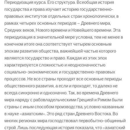
Периодизация курса. Его структура. Всеобщая история
государства и права изучает историю государственно-
правовых институтов отдельных стран хронологически, в
рамках четырех основных периодов – Древнего мира,
Средних веков, Нового времени и Новейшего времени. Эта
периодизация в значительной мере условна, тем не менее в
конечном итоге она соответствует четырем основным
эпохам развития общества, важнейшей частью которого
являются государство и право. Каждая из этих эпох
характеризуется сложностью и неоднозначностью
социально-экономических и государственно-правовых
процессов. Не все страны проходят все основные периоды
общественного развития, а если и проходят, то далеко не
всегда синхронно и однозначно. Так, во времена Древнего
мира наряду с рабовладельческими Грецией и Римом были
страны с иным способом производства, условно названным
в науке «азиатским». Это ряд стран Древнего Востока. Во
многих регионах мира господствовал первобытно-общинный
строй. Лишь последующая история показала, что «азиатский