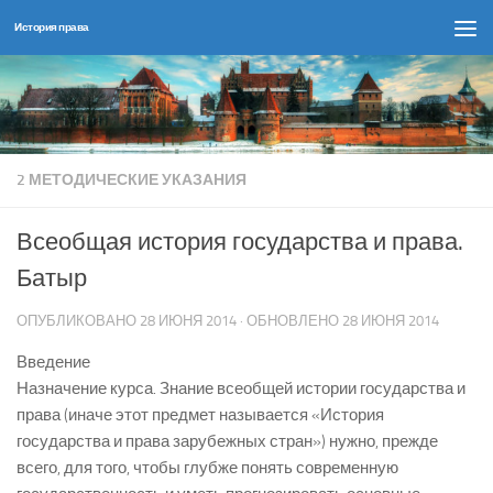
История права
Перейти к содержимому
2 МЕТОДИЧЕСКИЕ УКАЗАНИЯ
Всеобщая история государства и права.
Батыр
ОПУБЛИКОВАНО
28 ИЮНЯ 2014
· ОБНОВЛЕНО
28 ИЮНЯ 2014
Введение
Назначение курса. Знание всеобщей истории государства и
права (иначе этот предмет называется «История
государства и права зарубежных стран») нужно, прежде
всего, для того, чтобы глубже понять современную