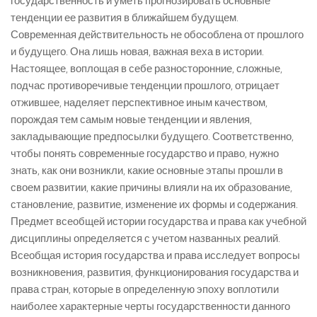
государственность и уметь прогнозировать основные
тенденции ее развития в ближайшем будущем.
Современная действительность не обособлена от прошлого
и будущего. Она лишь новая, важная веха в истории.
Настоящее, воплощая в себе разносторонние, сложные,
подчас противоречивые тенденции прошлого, отрицает
отжившее, наделяет перспективное иным качеством,
порождая тем самым новые тенденции и явления,
закладывающие предпосылки будущего. Соответственно,
чтобы понять современные государство и право, нужно
знать, как они возникли, какие основные этапы прошли в
своем развитии, какие причины влияли на их образование,
становление, развитие, изменение их формы и содержания.
Предмет всеобщей истории государства и права как учебной
дисциплины определяется с учетом названных реалий.
Всеобщая история государства и права исследует вопросы
возникновения, развития, функционирования государства и
права стран, которые в определенную эпоху воплотили
наиболее характерные черты государственности данного