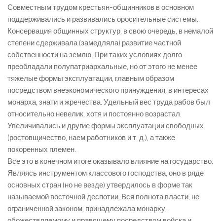
Совместным трудом крестьян-общинников в основном
поддерживались и развивались оросительные системы.
Консервация общинных структур, в свою очередь, в немалой
степени сдерживала (замедляла) развитие частной
собственности на землю. При таких условиях долго
преобладали полупатриархальные, но от этого не менее
тяжелые формы эксплуатации, главным образом
посредством внеэкономического принуждения, в интересах
монарха, знати и жречества. Удельный вес труда рабов был
относительно невелик, хотя и постоянно возрастал.
Увеличивались и другие формы эксплуатации свободных
(ростовщичество, наем работников и т. д.), а также
покоренных племен.
Все это в конечном итоге оказывало влияние на государство.
Являясь инструментом классового господства, оно в ряде
основных стран (но не везде) утвердилось в форме так
называемой восточной деспотии. Вся полнота власти, не
ограниченной законом, принадлежала монарху,
обожествляемому и правящему посредством войска и