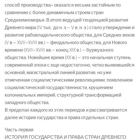
способ производства» оказался весьма застойным по
сравнению с более динамичным строем стран
Средиземноморья. В итоге ведущей тенденцией развития
Древнего мира (IV тыс. до н. э.– V в. н. э.) стало утверждение и
развитие рабовладельческого общества, для Средних веков
(V в.– XVII–XVIII вв.) – феодального общества, для Нового
времени (XVII–XVIII вв.– конец XIX в.) – буржуазного
общества. Новейшее время (XX в.) – это начальная ступень
современной эпохи с еще недостаточно, четко выявившейся
основной, магистральной линией развития, но уже
отмеченная социалистическими революциями, появлением
социалистической государственности, крушением
колониальных империй, структурной трансформацией
западного общества.
В пределах каждого из этих периодов и рассматривается
далее история государства и права отдельных стран.
Часть первая
ИСТОРИЯ ГОСУДАРСТВА И ПРАВА СТРАН ДРЕВНЕГО