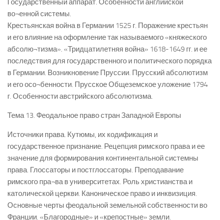
Государственный аппарат. Особенности английской
во¬енной системы.
Крестьянская война в Германии 1525 г. Поражение крестьян
и его влияние на оформление так называемого «княжеского
абсолю¬тизма». «Тридцатилетняя война» 1618-1649 гг. и ее
последствия для государственного и политического порядка
в Германии. Возникновение Пруссии. Прусский абсолютизм
и его осо¬бенности. Прусское Общеземское уложение 1794
г. Особенности австрийского абсолютизма.
Тема 13. Феодальное право стран Западной Европы
Источники права. Кутюмы, их кодификация и
государственное признание. Рецепция римского права и ее
значение для формирования континентальной системны
права. Глоссаторы и постглоссаторы. Преподавание
римского пра¬ва в университетах. Роль христианства и
католической церкви. Каноническое право и инквизиция.
Основные черты феодальной земельной собственности во
Франции. «Благородные» и «крепостные» земли.