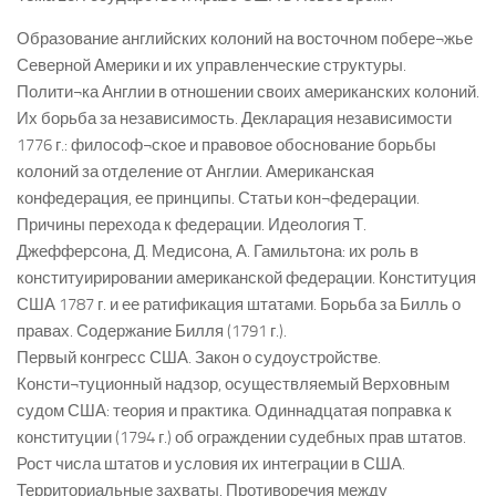
Образование английских колоний на восточном побере¬жье
Северной Америки и их управленческие структуры.
Полити¬ка Англии в отношении своих американских колоний.
Их борьба за независимость. Декларация независимости
1776 г.: философ¬ское и правовое обоснование борьбы
колоний за отделение от Англии. Американская
конфедерация, ее принципы. Статьи кон¬федерации.
Причины перехода к федерации. Идеология Т.
Джефферсона, Д. Медисона, А. Гамильтона: их роль в
конституирировании американской федерации. Конституция
США 1787 г. и ее ратификация штатами. Борьба за Билль о
правах. Содержание Билля (1791 г.).
Первый конгресс США. Закон о судоустройстве.
Консти¬туционный надзор, осуществляемый Верховным
судом США: теория и практика. Одиннадцатая поправка к
конституции (1794 г.) об ограждении судебных прав штатов.
Рост числа штатов и условия их интеграции в США.
Территориальные захваты. Противоречия между