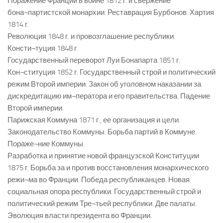
Поражение Франции в войне 1812 г. и свержение
бона¬партистской монархии. Реставрация Бурбонов. Хартия
1814 г.
Революция 1848 г. и провозглашение республики.
Консти¬туция 1848 г.
Государственный переворот Луи Бонапарта 1851 г.
Кон¬ституция 1852 г. Государственный строй и политический
режим Второй империи. Закон об уголовном наказании за
дискредитацию им¬ператора и его правительства. Падение
Второй империи.
Парижская Коммуна 1871 г., ее организация и цели.
Законодательство Коммуны. Борьба партий в Коммуне.
Пораже¬ние Коммуны.
Разработка и принятие новой французской Конституции
1875 г. Борьба за и против восстановления монархического
режи¬ма во Франции. Победа республиканцев. Новая
социальная опора республики. Государственный строй и
политический режим Тре¬тьей республики. Две палаты.
Эволюция власти президента во Франции.