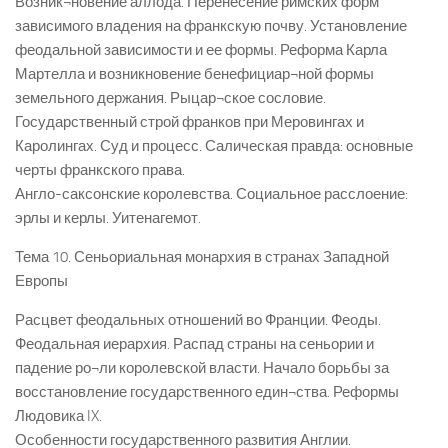
Возник¬новение аллода. Перенесение римских форм
зависимого владения на франкскую почву. Установление
феодальной зависимости и ее формы. Реформа Карла
Мартелла и возникновение бенефициар¬ной формы
земельного держания. Рыцар¬ское сословие.
Государственный строй франков при Меровингах и
Каролингах. Суд и процесс. Салическая правда: основные
черты франкского права.
Англо-саксонские королевства. Социальное расслоение:
эрлы и керлы. Уитенагемот.
Тема 10. Сеньориальная монархия в странах Западной
Европы
Расцвет феодальных отношений во Франции. Феоды.
Феодальная иерархия. Распад страны на сеньории и
падение ро¬ли королевской власти. Начало борьбы за
восстановление государственного един¬ства. Реформы
Людовика IX.
Особенности государственного развития Англии.