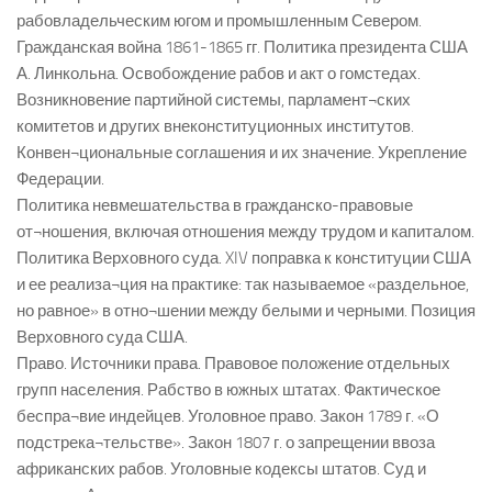
рабовладельческим югом и промышленным Севером.
Гражданская война 1861-1865 гг. Политика президента США
А. Линкольна. Освобождение рабов и акт о гомстедах.
Возникновение партийной системы, парламент¬ских
комитетов и других внеконституционных институтов.
Конвен¬циональные соглашения и их значение. Укрепление
Федерации.
Политика невмешательства в гражданско-правовые
от¬ношения, включая отношения между трудом и капиталом.
Политика Верховного суда. XIV поправка к конституции США
и ее реализа¬ция на практике: так называемое «раздельное,
но равное» в отно¬шении между белыми и черными. Позиция
Верховного суда США.
Право. Источники права. Правовое положение отдельных
групп населения. Рабство в южных штатах. Фактическое
беспра¬вие индейцев. Уголовное право. Закон 1789 г. «О
подстрека¬тельстве». Закон 1807 г. о запрещении ввоза
африканских рабов. Уголовные кодексы штатов. Суд и