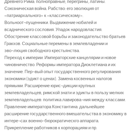
Древнего Рима: полноправные, перегрины, латины.
Союзническая война. Рабство: его эволюция от
«патриархального» к «классическому».
Вольноот¬пущенники. Выдвижение нобилей и
всаднического сословия. Упадок народовластия.
Обострение классовой борьбы и законодательство братьев
Гракхов. Социальные перемены в землевладении и
эво¬люция свободного крестьянства.
Переход к империи. Императорские канцелярии и новое
чиновничество. Реформы императора Диоклетиана и их
значение. Пер¬вый опыт государственного регулирования
экономики (эдикт о ценах). Замена косвенных налогов
прямыми. Расширение юрис¬дикции крупных
землевладельцев, римской знати и эдикты в пользу мелких
землевладельцев: политика лавирова¬ния между классами.
Правление императора Константина: дальнейшее
расширение государственного вмешательства в экономику в
интере¬сах военно-бюрократическго аппарата.
Прикрепление работников к корпорациям и пр.