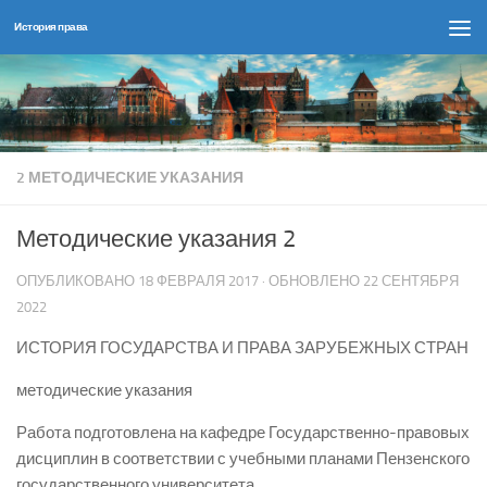
История права
Перейти к содержимому
2 МЕТОДИЧЕСКИЕ УКАЗАНИЯ
Методические указания 2
ОПУБЛИКОВАНО
18 ФЕВРАЛЯ 2017
· ОБНОВЛЕНО
22 СЕНТЯБРЯ
2022
ИСТОРИЯ ГОСУДАРСТВА И ПРАВА ЗАРУБЕЖНЫХ СТРАН
методические указания
Работа подготовлена на кафедре Государственно-правовых
дисциплин в соответствии с учебными планами Пензенского
государственного университета