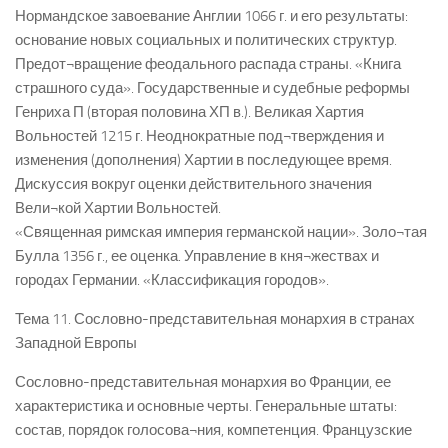
Нормандское завоевание Англии 1066 г. и его результаты:
основание новых социальных и политических структур.
Предот¬вращение феодального распада страны. «Книга
страшного суда». Государственные и судебные реформы
Генриха П (вторая половина ХП в.). Великая Хартия
Вольностей 1215 г. Неоднократные под¬тверждения и
изменения (дополнения) Хартии в последующее время.
Дискуссия вокруг оценки действительного значения
Вели¬кой Хартии Вольностей.
«Священная римская империя германской нации». Золо¬тая
Булла 1356 г., ее оценка. Управление в кня¬жествах и
городах Германии. «Классификация городов».
Тема 11. Сословно-представительная монархия в странах
Западной Европы
Сословно-представительная монархия во Франции, ее
характеристика и основные черты. Генеральные штаты:
состав, порядок голосова¬ния, компетенция. Французские