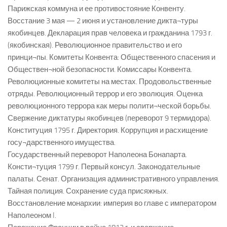
Парижская коммуна и ее противостояние Конвенту.
Восстание 3 мая — 2 июня и установление дикта¬туры
якобинцев. Декларация прав человека и гражданина 1793 г.
(якобинская). Революционное правительство и его
принци¬пы. Комитеты Конвента: Общественного спасения и
Обществен¬ной безопасности. Комиссары Конвента.
Революционные комитеты на местах. Продовольственные
отряды. Революционный террор и его эволюция. Оценка
революционного террора как меры полити¬ческой борьбы.
Свержение диктатуры якобинцев (переворот 9 термидора).
Конституция 1795 г. Директория. Коррупция и расхищение
госу¬дарственного имущества.
Государственный переворот Наполеона Бонапарта.
Консти¬туция 1799 г. Первый консул. Законодательные
палаты. Сенат. Организация административного управления.
Тайная полиция. Сохранение суда присяжных.
Восстановление монархии: империя во главе с императором
Наполеоном I.