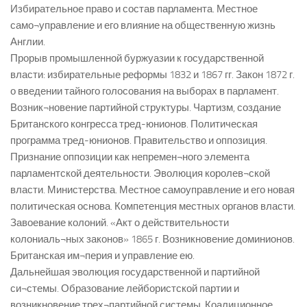
Избирательное право и состав парламента. Местное
само¬управление и его влияние на общественную жизнь
Англии.
Прорыв промышленной буржуазии к государственной
власти: избирательные реформы 1832 и 1867 гг. Закон 1872 г.
о введении тайного голосования на выборах в парламент.
Возник¬новение партийной структуры. Чартизм, создание
Британского конгресса тред-юнионов. Политическая
программа тред-юнионов. Правительство и оппозиция.
Признание оппозиции как непремен¬ного элемента
парламентской деятельности. Эволюция королев¬ской
власти. Министерства. Местное самоуправление и его новая
политическая основа. Компетенция местных органов власти.
Завоевание колоний. «Акт о действительности
колониаль¬ных законов» 1865 г. Возникновение доминионов.
Британская им¬перия и управление ею.
Дальнейшая эволюция государственной и партийной
си¬стемы. Образование лейбористской партии и
возникновение трех¬партийной системы. Коалиционное