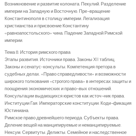
Возникновение и развитие колоната. Пекулий. Разделение
империи на Западную и Восточную. Пре¬вращение
Константинополя в столицу империи. Легализация
христианства и присвоение Константину
«равноапостольского» чина. Падение Западной Римской
империи.
Тема 8. История римского права
Этапы развития. Источники права. Законы ХII таблиц.
Законы и сенатус-консульты. Компетенция претора в
судебных делах. «Право справедливости» и возможности
широкого толкования «строгого права» в интересах защиты и
поощрения экономических и право¬вых отношений.
Консультации выдающихся юристов как источ¬ник права.
Институции Гая. Императорские конституции. Коди¬фикация
Юстиниана.
Римское право древнейшего периода. Субъекты права.
Деление вещей на манципируемые и неманципируемые.
Нексум. Сервитуты. Деликты. Семейное и наследственное