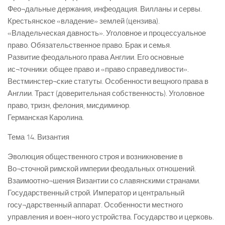
Фео¬дальные держания, инфеодация. Вилланы и сервы.
Крестьянское «владение» землей (цензива).
«Владельческая давность». Уголовное и процессуальное
право. Обязательственное право. Брак и семья.
Развитие феодального права Англии. Его основные
ис¬точники: общее право и «право справедливости».
Вестминстер¬ские статуты. Особенности вещного права в
Англии. Траст (доверительная собственность). Уголовное
право, тризн, фелония, мисдиминор.
Германская Каролина.
Тема 14. Византия
Эволюция общественного строя и возникновение в
Во¬сточной римской империи феодальных отношений.
Взаимоотно¬шения Византии со славянскими странами.
Государственный строй. Император и центральный
госу¬дарственный аппарат. Особенности местного
управления и воен¬ного устройства. Государство и церковь.