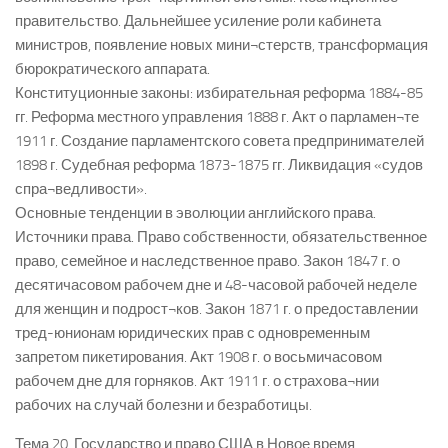
правительство. Дальнейшее усиление роли кабинета
министров, появление новых мини¬стерств, трансформация
бюрократического аппарата.
Конституционные законы: избирательная реформа 1884-85
гг. Реформа местного управления 1888 г. Акт о парламен¬те
1911 г. Создание парламентского совета предпринимателей
1898 г. Судебная реформа 1873-1875 гг. Ликвидация «судов
спра¬ведливости».
Основные тенденции в эволюции английского права.
Источники права. Право собственности, обязательственное
право, семейное и наследственное право. Закон 1847 г. о
десятичасовом рабочем дне и 48-часовой рабочей неделе
для женщин и подрост¬ков. Закон 1871 г. о предоставлении
тред-юнионам юридических прав с одновременным
запретом пикетирования. Акт 1908 г. о восьмичасовом
рабочем дне для горняков. Акт 1911 г. о страхова¬нии
рабочих на случай болезни и безработицы.
Тема 20. Государство и право США в Новое время