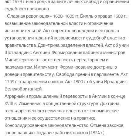
акт 1679 г. и его роль в защите личных свобод и ограничении
судебного произвола.
«Славная революция» 1688-1689 гг. Билль о правах 1689 г.:
возвышение законодательной власти и ограничение
ис¬полнительной. Акт о престолонаследии и его роль в
установлении гарантий независимости судебной власти от
правительства. Док¬трина разделения властей. Акт об унии
Шотландии с Англией. Формирование кабинета министров.
Министерская от¬ветственность перед королем и
парламентом. Импичмент. Форми¬рование доктрины о
доверии правительству. Свобода прений в парламенте. Акт
1799 г. о запрещении союзов. Акт 1800 г. об унии Ирландии с
Великобританией.
Аграрный и промышленный перевороты в Англии в кон¬це
XVIII в. Изменения в общественной структуре. Доктрина
госу¬дарственного невмешательства в экономические
отношения и ее осуществление на практике.
Консолидированное законодатель¬ство. Отмена законов,
запрещавших создание рабочих союзов (1824 г.).