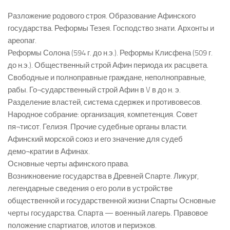
Разложение родового строя. Образование Афинского
государства. Реформы Тезея. Господство знати. Архонты и
ареопаг.
Реформы Солона (594 г. до н.э.). Реформы Клисфена (509 г.
до н.э.). Общественный строй Афин периода их расцвета.
Свободные и полноправные граждане, неполноправные,
рабы. Го¬сударственный строй Афин в V в до н. э.
Разделение властей, система сдержек и противовесов.
Народное собрание: организация, компетенция. Совет
пя¬тисот. Гелиэя. Прочие судебные органы власти.
Афинский морской союз и его значение для судеб
демо¬кратии в Афинах.
Основные черты афинского права.
Возникновение государства в Древней Спарте. Ликург,
легендарные сведения о его роли в устройстве
общественной и государственной жизни Спарты Основные
черты государства. Спарта — военный лагерь. Правовое
положение спартиатов, илотов и периэков.