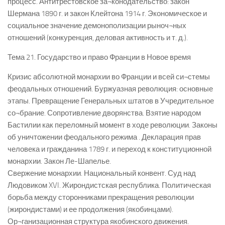
процесс. Антитрестовское за¬конодательство: закон
Шермана 1890 г. и закон Клейтона 1914 г. Экономическое и
социальное значение демонополизации рыноч¬ных
отношений (конкуренция, деловая активность и т. д.).
Тема 21. Государство и право Франции в Новое время
Кризис абсолютной монархии во Франции и всей си¬стемы
феодальных отношений. Буржуазная революция: основные
этапы. Превращение Генеральных штатов в Учредительное
со¬брание. Сопротивление дворянства. Взятие народом
Бастилии как переломный момент в ходе революции. Законы
об уничтожении феодального режима . Декларация прав
человека и гражданина 1789 г. и переход к конституционной
монархии. Закон Ле-Шапелье.
Свержение монархии. Национальный конвент. Суд над
Людовиком XVI. Жирондистская республика. Политическая
борьба между сторонниками прекращения революции
(жирондистами) и ее продолжения (якобинцами).
Ор¬ганизационная структура якобинского движения.