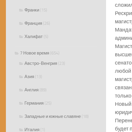
сложил
Франки
(15)
Рескри
магист
Франция
(26)
Мандат
Халифат
(5)
админи
Магист
7 Новое время
(654)
высшей
сенато
Австро-Венгрия
(23)
любой 
Азия
(13)
магист
связан
Англия
(89)
только
Германия
(25)
Новый 
юридич
Западные и южные славяне
(18)
Перене
будет 
Италия
(1)