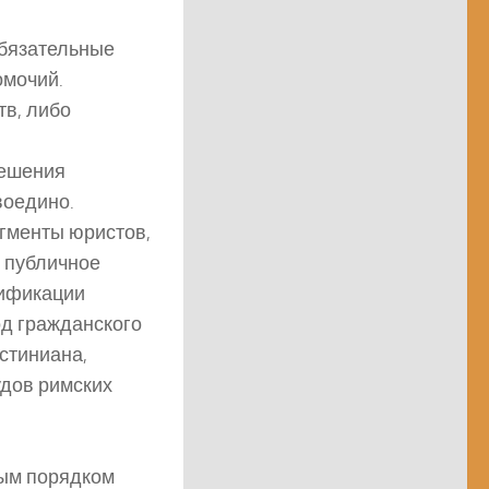
обязательные
омочий.
тв, либо
решения
воедино.
гменты юристов,
и публичное
дификации
од гражданского
стиниана,
удов римских
ным порядком