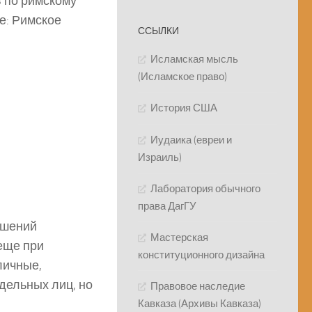
 по римскому
ие: Римское
ССЫЛКИ
Исламская мысль
(Исламское право)
История США
Иудаика (евреи и
Израиль)
Лаборатория обычного
права ДагГУ
ошений
Мастерская
еще при
конституционного дизайна
личные,
дельных лиц, но
Правовое наследие
Кавказа (Архивы Кавказа)