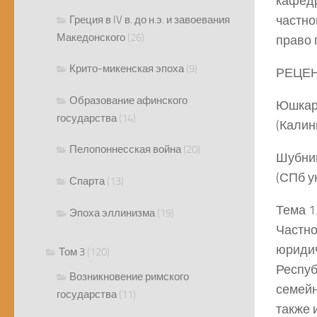
кафедр
частно
Греция в IV в. до н.э. и завоевания
Македонского
(26)
право 
Крито-микенская эпоха
(9)
РЕЦЕ
Образование афинского
Юшкаре
государства
(14)
(Калин
Пелопоннесская война
(20)
Шубник
(СПб у
Спарта
(13)
Тема 1
Эпоха эллинизма
(19)
Частно
юридич
Том 3
(120)
Респуб
Возникновение римского
семейн
государства
(11)
также 