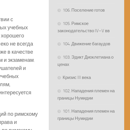
106. Поселение готов
вии с
105. Римское
мых учебных
законодательство IV–V вв
е хорошего
еко не всегда
104. Движение багаудов
же в качестве
103. Эдикт Диоклетиана о
м и экзаменам.
ценах
ушателей и
учебных
Кризис III века
лям,
102. Нападения племен на
интересуется
границы Нумидии
101. Нападения племен на
ций по римскому
границы Нумидии
права и