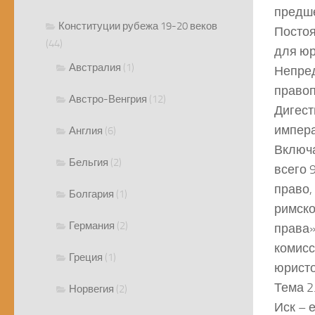
предше
Конституции рубежа 19-20 веков
Постоя
(44)
для юр
Австралия
(1)
Непред
правоп
Австро-Венгрия
(12)
Дигест
импера
Англия
(6)
Включа
Бельгия
(2)
всего 
право,
Болгария
(1)
римско
Германия
(2)
права»
комисс
Греция
(1)
юристо
Тема 2
Норвегия
(2)
Иск – 