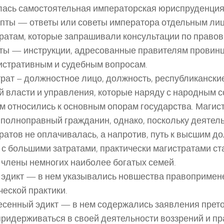
ась самостоятельная императорская юриспруденция
пты — ответы или советы императора отдельным ли
ратам, которые запрашивали консультации по право
ы — инструкции, адресованные правителям провинц
стративным и судебным вопросам.
рат – должностное лицо, должность, республикански
 власти и управления, которые наряду с народным 
м относились к основным опорам государства. Магист
полноправный гражданин, однако, поскольку деятел
ратов не оплачивалась, а напротив, путь к высшим 
 с большими затратами, практически магистратами с
 члены немногих наиболее богатых семей.
эдикт — в нем указывались новшества правопримен
еской практики.
сенный эдикт — в нем содержались заявления претор
придерживаться в своей деятельности воззрений и пр