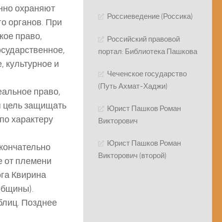
енно охраняют
Россиеведение (Россика)
о органов. При
кое право,
Российский правовой
осударственное,
портал: Библиотека Пашкова
, культурное и
Чеченское государство
(Путь Ахмат-Хаджи)
еальное право,
я цель защищать
Юрист Пашков Роман
по характеру
Викторович
Юрист Пашков Роман
окончательно
Викторович (второй)
е от племени
ога Квирина
общины).
блиц. Позднее