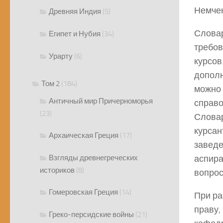
Немче
Древняя Индия
(5)
Словар
Египет и Нубия
(34)
требов
Урарту
(6)
курсов
дополн
Том 2
(184)
можно 
Античный мир Причерноморья
справо
(23)
Словар
курсан
Архаическая Греция
(17)
заведе
Взгляды древнегреческих
аспира
историков
(8)
вопрос
Гомеровская Греция
(14)
При ра
праву,
Греко-персидские войны
(21)