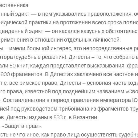
ственника.
нный эдикт — в нем указывались правоположения, 
идической практики на протяжении всего срока полн
виденный эдикт — он касался казусных обстоятельс
рименения в отношении отдельных личностей.
ы – имели большой интерес, это непосредственные 
тора (судебные решения). Дигесты – то, что собрано 
ли 50 книг, каждая представляет высказывания, фра
9800 фрагментов. В Дигестах заключено все частное 
 т.е. все римское право. Дигесты – основная часть ко
го права, известной под позднейшим названием «Св
. Составлены они в период правления императора Ю
ией под руководством Трибониана из фрагментов тр
в. Дигесты изданы в 533 г. в Византии.
. «Защита прав».
есть не что иное, как право лица осуществлять судеб