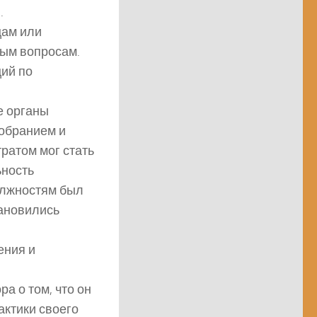
.
цам или
вым вопросам.
ий по
е органы
собранием и
ратом мог стать
ьность
должностям был
тановились
ения и
а о том, что он
актики своего