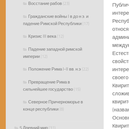
Восстание рабов
(23)
Публич
интере
Гражданские войны I в до н э. и
Респуб
падение Римской Республики
(17)
относя
Кризис III века
(12)
админи
между
Падение западной римской
Естест
империи
(12)
свойст
интере
Положение Рима I-II вв. н.э
(22)
своего
Превращение Рима в
Квирит
сильнейшее государство
(15)
сложив
квирит
Северное Причерноморье в
конце республики
(8)
(назва
Основн
Квирит
5 Древний мир
(31)