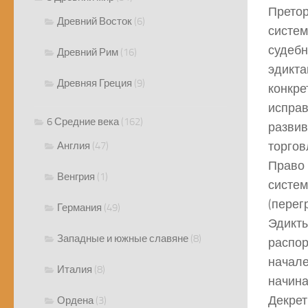
Претор
Древний Восток
(6)
систем
судебн
Древний Рим
(16)
эдикта
Древняя Греция
(9)
конкре
исправ
6 Средние века
(162)
развив
торгов
Англия
(47)
Право 
Венгрия
(1)
систем
(перег
Германия
(49)
Эдикты
Западные и южные славяне
(8)
распор
начале
Италия
(8)
начина
Декрет
Ордена
(3)