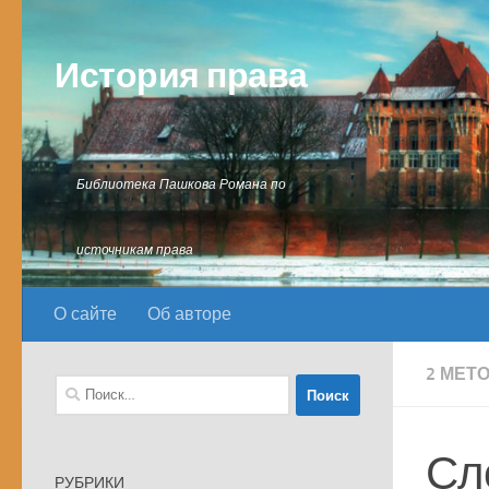
Перейти к содержимому
История права
Библиотека Пашкова Романа по
источникам права
О сайте
Об авторе
2 МЕТ
Найти:
Сл
РУБРИКИ