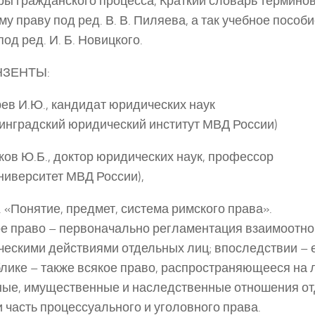
ы гражданского процесса, Краткий словарь терминов
му праву под ред. В. В. Пиляева, а так учебное пособ
под ред. И. Б. Новицкого.
НЗЕНТЫ:
в И.Ю., кандидат юридических наук
инградский юридический институт МВД России)
ов Ю.Б., доктор юридических наук, профессор
ниверситет МВД России),
. «Понятие, предмет, система римского права».
е право – первоначально регламентация взаимоотн
ескими действиями отдельных лиц; впоследствии – 
лике – также всякое право, распространяющееся на 
ые, имущественные и наследственные отношения от
и часть процессуального и уголовного права.