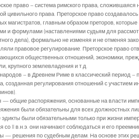
ское право – система римского права, сложившаяся 
ой цивильного права. Преторское право создавалос
ых магистратов, главным образом преторов, которые
ми и формулами (наставлениями судьям для рассмо
тного дела), формально не изменяя и не отменяя зак
ляли правовое регулирование. Преторское право от
ающихся общественных отношений, экономики, преж
ли, крупного землевладения и т.д.
народов – в Древнем Риме в классический период – 
а, созданная регулирования отношений с участием и
ринов).
 — общие распоряжения, основанные на власти импе
яжения были обязательны для всех должностных лиц
 эдикты были обязательными только при жизни импер
я со II в.н.э. они начинают соблюдаться и его преемни
ы — решения по судебным делам. На основе этих ре