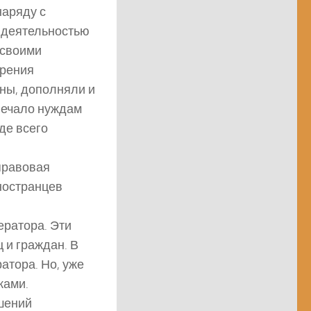
наряду с
ь деятельностью
 своими
трения
оны, дополняли и
вечало нуждам
де всего
правовая
ностранцев
ратора. Эти
 и граждан. В
атора. Но, уже
ками.
шений