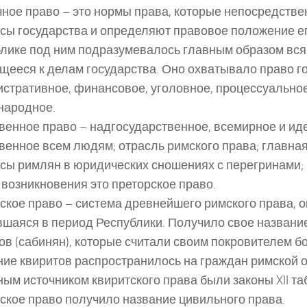
ное право – это нормы права, которые непосредств
сы государства и определяют правовое положение ег
лике под ним подразумевалось главным образом вся
щееся к делам государства. Оно охватывало право г
стративное, финансовое, уголовное, процессуальное
народное.
венное право – надгосударственное, всемирное и ид
венное всем людям; отрасль римского права; главна
сы римлян в юридических сношениях с перегринами; 
 возникновения это преторское право.
ское право – система древнейшего римского права, 
шаяся в период Республики. Получило свое названи
ов (сабинян), которые считали своим покровителем б
ние квиритов распространилось на граждан римской 
ым источником квиритского права были законы XII та
ское право получило название цивильного права.