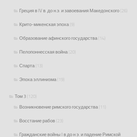
Греция в IV в. до н.э. и завоевания Македонского
(26)
Крито-микенская эпоха
(9)
Образование афинского государства
(14)
Пелопоннесская война
(20)
Спарта
(13)
Эпоха эллинизма
(19)
Том 3
(120)
Возникновение римского государства
(11)
Восстание рабов
(23)
Гражданские войны I в до н э. и падение Римской