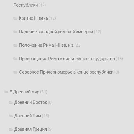
Республики
(17)
Кризис III века
(12)
Падение западной римской империи
(12)
Положение Рима I-II вв. н.э
(22)
Превращение Рима в сильнейшее государство
(15)
Северное Причерноморье в конце республики
(8)
5 Древний мир
(31)
Древний Восток
(6)
Древний Рим
(16)
Древняя Греция
(9)