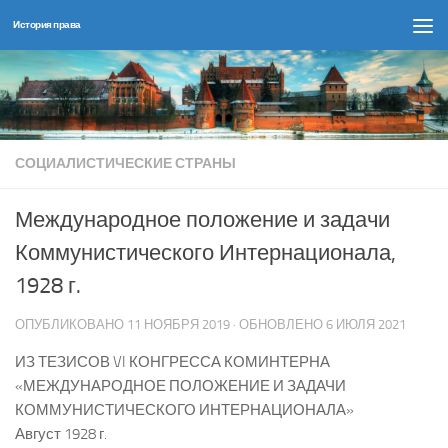
История права
Перейти к содержимому
СОЦИАЛИСТИЧЕСКИЕ СТРАНЫ
Международное положение и задачи
Коммунистического Интернационала,
1928 г.
ОПУБЛИКОВАНО
11 НОЯБРЯ 2019
· ОБНОВЛЕНО
6 ИЮЛЯ 2021
ИЗ ТЕЗИСОВ VI КОНГРЕССА КОМИНТЕРНА
«МЕЖДУНАРОДНОЕ ПОЛОЖЕНИЕ И ЗАДАЧИ
КОММУНИСТИЧЕСКОГО ИНТЕРНАЦИОНАЛА»
Август 1928 г.