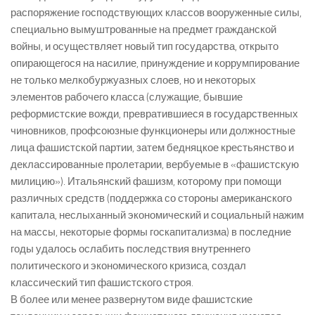
распоряжение господствующих классов вооруженные силы,
специально вымуштрованные на предмет гражданской
войны, и осуществляет новый тип государства, открыто
опирающегося на насилие, принуждение и коррумпирование
не только мелкобуржуазных слоев, но и некоторых
элементов рабочего класса (служащие, бывшие
реформистские вожди, превратившиеся в государственных
чиновников, профсоюзные функционеры или должностные
лица фашистской партии, затем бедняцкое крестьянство и
деклассированные пролетарии, вербуемые в «фашистскую
милицию»). Итальянский фашизм, которому при помощи
различных средств (поддержка со стороны американского
капитала, неслыханный экономический и социальный нажим
на массы, некоторые формы госкапитализма) в последние
годы удалось ослабить последствия внутреннего
политического и экономического кризиса, создал
классический тип фашистского строя.
В более или менее развернутом виде фашистские