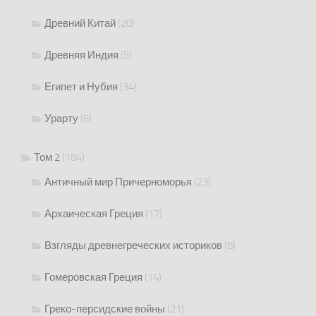
Древний Китай
(20)
Древняя Индия
(5)
Египет и Нубия
(34)
Урарту
(6)
Том 2
(184)
Античный мир Причерноморья
(23)
Архаическая Греция
(17)
Взгляды древнегреческих историков
(8)
Гомеровская Греция
(14)
Греко-персидские войны
(21)