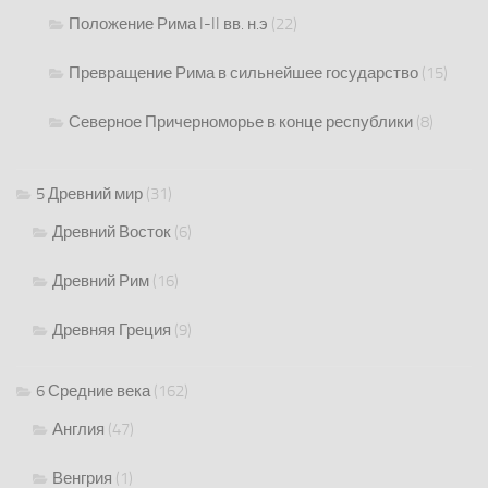
Положение Рима I-II вв. н.э
(22)
Превращение Рима в сильнейшее государство
(15)
Северное Причерноморье в конце республики
(8)
5 Древний мир
(31)
Древний Восток
(6)
Древний Рим
(16)
Древняя Греция
(9)
6 Средние века
(162)
Англия
(47)
Венгрия
(1)