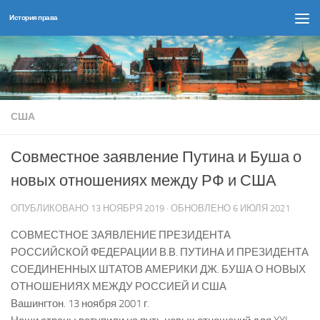
История права
Перейти к содержимому
США
Совместное заявление Путина и Буша о
новых отношениях между РФ и США
ОПУБЛИКОВАНО
13 НОЯБРЯ 2019
· ОБНОВЛЕНО
6 ИЮЛЯ 2021
СОВМЕСТНОЕ ЗАЯВЛЕНИЕ ПРЕЗИДЕНТА
РОССИЙСКОЙ ФЕДЕРАЦИИ В.В. ПУТИНА И ПРЕЗИДЕНТА
СОЕДИНЕННЫХ ШТАТОВ АМЕРИКИ ДЖ. БУША О НОВЫХ
ОТНОШЕНИЯХ МЕЖДУ РОССИЕЙ И США
Вашингтон. 13 ноября 2001 г.