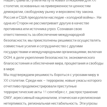
Наши страны вступили на путь новых отношений для XXI
столетия, основанных на приверженности ценностям
демократии, свободному рынку и верховенству закона.
Россия и США преодолели наследие «холодной войны». Ни
одна из Сторон не рассматривает другую в качестве
противника или источника угроз. Сознавая свою
ответственность за обеспечение международной
безопасности, мы преисполнены решимости осуществлять
совместные усилия и сотрудничество с другими
государствами и международными организациями, включая
ООН, в деле укрепления безопасности, экономического
благосостояния и обеспечения мира, процветания и свободы
в мире.
Мы подтверждаем решимость бороться с угрозами миру в
XXI столетии. Среди них – терроризм, новые ужасы которого
отчетливо продемонстрировали преступные
террористические акты 11 сентября с.г., распространение
ОМУ, агрессивный национализм, этническая и религиозная
нетерпимость, региональная нестабильность. Эти угрозы