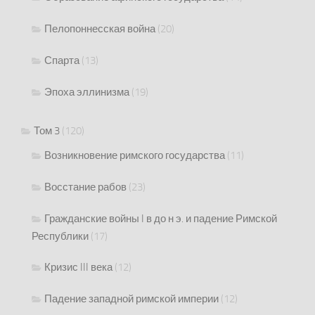
Пелопоннесская война
(20)
Спарта
(13)
Эпоха эллинизма
(19)
Том 3
(120)
Возникновение римского государства
(11)
Восстание рабов
(23)
Гражданские войны I в до н э. и падение Римской
Республики
(17)
Кризис III века
(12)
Падение западной римской империи
(12)