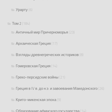
Урарту
(6)
Том 2
(184)
Античный мир Причерноморья
(23)
Архаическая Греция
(17)
Взгляды древнегреческих историков
(8)
Гомеровская Греция
(14)
Греко-персидские войны
(21)
Греция в IV в. до н.э. и завоевания Македонского
(26)
Крито-микенская эпоха
(9)
Образование афинского государства
(14)