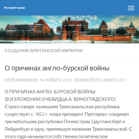
История права
Перейти к содержимому
СОЗДАНИЕ БРИТАНСКОЙ ИМПЕРИИ
О причинах англо-бурской войны
ОПУБЛИКОВАНО
19 НОЯБРЯ 2019
· ОБНОВЛЕНО
6 ИЮЛЯ 2021
О ПРИЧИНАХ АНГЛО-БУРСКОЙ ВОЙНЫ
(В ИЗЛОЖЕНИИ ОЧЕВИДЦА А. ВИНОГРАДСКОГО)
Строго говоря, нынешняя Трансваальская республика
существует с 1852 г., когда президент Преториус соединил
три небольшие республики Почевстром, Цаутпансберг и
Лейденбург в одну, принявшую название Трансваальской. С
этого года начинается собственно политическое