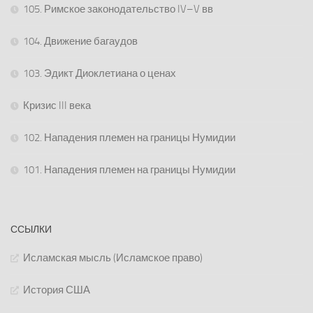
105. Римское законодательство IV–V вв
104. Движение багаудов
103. Эдикт Диоклетиана о ценах
Кризис III века
102. Нападения племен на границы Нумидии
101. Нападения племен на границы Нумидии
ССЫЛКИ
Исламская мысль (Исламское право)
История США