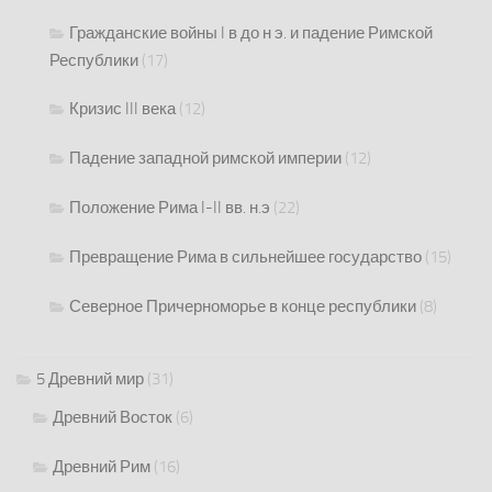
Гражданские войны I в до н э. и падение Римской
Республики
(17)
Кризис III века
(12)
Падение западной римской империи
(12)
Положение Рима I-II вв. н.э
(22)
Превращение Рима в сильнейшее государство
(15)
Северное Причерноморье в конце республики
(8)
5 Древний мир
(31)
Древний Восток
(6)
Древний Рим
(16)