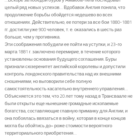
…Вскоре за победой буров у Амаюба-гиль последовал
целый ряд новых успехов… Вдобавок Англия поняла, что
продолжение борьбы обойдется недешево во всех
отношениях. Действительно, ее потери за все бои 1880-1881
гг. достигли уже 900 человек, т. е. оказались в шесть раз
больше, чем у противника.
Эти соображения побудили ее пойти на уступки, и 23-го
марта 1881 г. заключено перемирие, в течение которого
установлены основания будущего соглашения. Буры
признали сюзеренитет английской королевы и допустили
контроль лондонского правительства над их внешними
сношениями, но выговорили себе полную
самостоятельность касательно внутреннего управления…
Объясняется это тем, что 20 лет тому назад в Трансваале не
были открыты еще нынешние громадные ископаемые
богатства, составляющие главную приманку для Англии, и
она побоялась ввязаться в войну, которая в конце концов
могла бы обойтись до» роже стоимости вероятного
территориального приобретения…