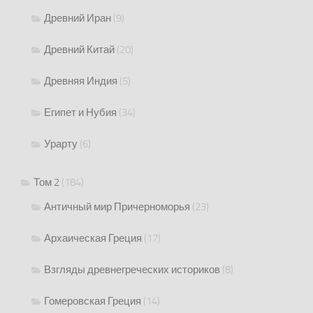
Древний Иран
(9)
Древний Китай
(20)
Древняя Индия
(5)
Египет и Нубия
(34)
Урарту
(6)
Том 2
(184)
Античный мир Причерноморья
(23)
Архаическая Греция
(17)
Взгляды древнегреческих историков
(8)
Гомеровская Греция
(14)