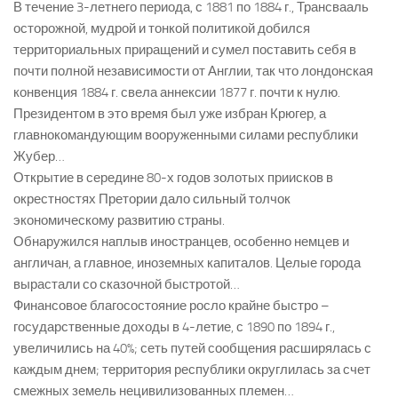
В течение 3-летнего периода, с 1881 по 1884 г., Трансвааль
осторожной, мудрой и тонкой политикой добился
территориальных приращений и сумел поставить себя в
почти полной независимости от Англии, так что лондонская
конвенция 1884 г. свела аннексии 1877 г. почти к нулю.
Президентом в это время был уже избран Крюгер, а
главнокомандующим вооруженными силами республики
Жубер…
Открытие в середине 80-х годов золотых приисков в
окрестностях Претории дало сильный толчок
экономическому развитию страны.
Обнаружился наплыв иностранцев, особенно немцев и
англичан, а главное, иноземных капиталов. Целые города
вырастали со сказочной быстротой…
Финансовое благосостояние росло крайне быстро –
государственные доходы в 4-летие, с 1890 по 1894 г.,
увеличились на 40%; сеть путей сообщения расширялась с
каждым днем; территория республики округлилась за счет
смежных земель нецивилизованных племен…