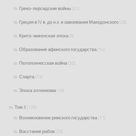
Греко-персидские войны
(21)
Греция в IV в. до н.э. и завоевания Македонского
(26)
Крито-микенская эпоха
(9)
Образование афинского государства
(14)
Пелопоннесская война
(20)
Спарта
(13)
Эпоха эллинизма
(19)
Том 3
(120)
Возникновение римского государства
(11)
Восстание рабов
(23)