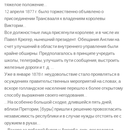
тяжелое положение…
12 апреля 1877 г. было торжественно объявлено о
присоединении Трансвааля к владениям королевы
Виктории…
Все должностные лица присягнули королеве, и в числе их
Павел Крюгер, нынешний президент. Обещания Англии на
счет улучшений в области внутреннего управления были
крайне обширны. Предполагалось в принципе учредить
школы, телеграфы, улучшить пути сообщения, выстроить
железные дороги и т. д. …
Уже в январе 1878 г. неудовольствие стало проявляться в
осуждениях правительственных мероприятий на словах, а
вскоре голландское население перешло к более открытому
способу выражения своего негодования…
…На особенно большой сходке, длившейся пять дней,
вблизи Претории, [буры] пришли к решению провозгласить
независимость республики и в случае нужды отстоять ее с
оружием в руках…