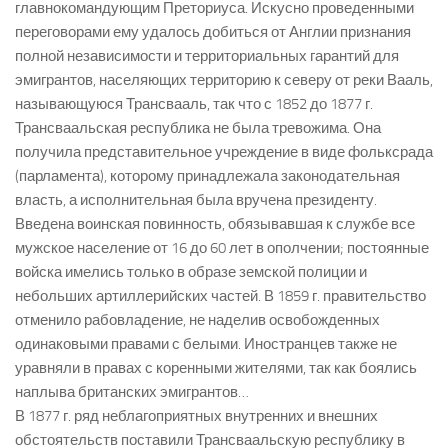
главнокомандующим Преториуса. Искусно проведенными
переговорами ему удалось добиться от Англии признания
полной независимости и территориальных гарантий для
эмигрантов, населяющих территорию к северу от реки Вааль,
называющуюся Трансвааль, так что с 1852 до 1877 г.
Трансваальская республика не была тревожима. Она
получила представительное учреждение в виде фольксрада
(парламента), которому принадлежала законодательная
власть, а исполнительная была вручена президенту.
Введена воинская повинность, обязывавшая к службе все
мужское население от 16 до 60 лет в ополчении; постоянные
войска имелись только в образе земской полиции и
небольших артиллерийских частей. В 1859 г. правительство
отменило рабовладение, не наделив освобожденных
одинаковыми правами с белыми. Иностранцев также не
уравняли в правах с коренными жителями, так как боялись
наплыва британских эмигрантов…
В 1877 г. ряд неблагоприятных внутренних и внешних
обстоятельств поставили Трансваальскую республику в