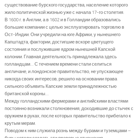
существование бурского государства, население которого
жило политической жизнью уже с начала 17-го столетия.
В 1600 г. в Англии, а в 1602 и в Голландии образовались
большие компании с целью эксплуатировать торговлю в
Ост-Индии. Они учредили на юге Африки, у нынешнего
Капштадта, фактории, достигшие вскоре цветущего
состояния и послужившие ядром нынешней Капской
колонии. Главная деятельность принадлежала здесь
голландцам… С течением времени стали селиться
англичане, и лондонское правительство, не упускающее
никогда своих интересов, решило на основании права
сильного объявить Капские земли принадлежностью
британской короны…
Между голландскими фермерами и английскими властями
постоянно возникали столкновения, доходившие до стычек с
оружием в руках, после которых правительство прибегало к
крутым мерам.
Поводом к ним служила рознь между бурами и туземцами –