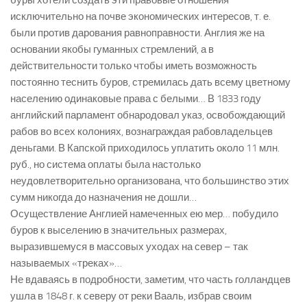
буры хотели создать эти правовые отношения
исключительно на почве экономических интересов, т. е.
были против дарования равноправности. Англия же на
основании якобы гуманных стремлений, а в
действительности только чтобы иметь возможность
постоянно теснить буров, стремилась дать всему цветному
населению одинаковые права с белыми… В 1833 году
английский парламент обнародовал указ, освобождающий
рабов во всех колониях, вознаграждая рабовладельцев
деньгами. В Капской приходилось уплатить около 11 млн.
руб., но система оплаты была настолько
неудовлетворительно организована, что большинство этих
сумм никогда до назначения не дошли…
Осуществление Англией намеченных ею мер… побудило
буров к выселению в значительных размерах,
выразившемуся в массовых уходах на север – так
называемых «треках»…
Не вдаваясь в подробности, заметим, что часть голландцев
ушла в 1848 г. к северу от реки Вааль, избрав своим