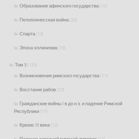
Образование афинского государства
(14)
Пелопоннесская война
(20)
Спарта
(13)
Эпоха эллинизма
(19)
Том 3
(120)
Возникновение римского государства
(11)
Восстание рабов
(23)
Гражданские войны I в до н э. и падение Римской
Республики
(17)
Кризис III века
(12)