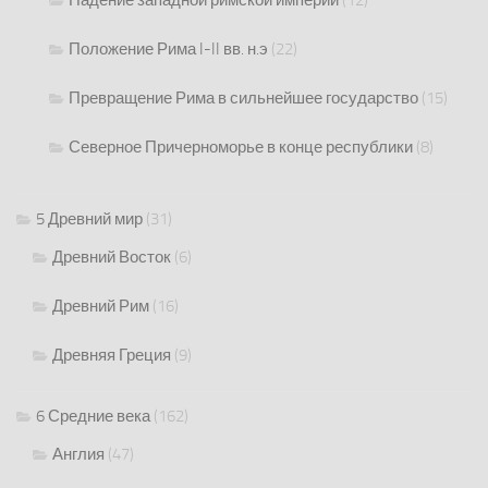
Падение западной римской империи
(12)
Положение Рима I-II вв. н.э
(22)
Превращение Рима в сильнейшее государство
(15)
Северное Причерноморье в конце республики
(8)
5 Древний мир
(31)
Древний Восток
(6)
Древний Рим
(16)
Древняя Греция
(9)
6 Средние века
(162)
Англия
(47)