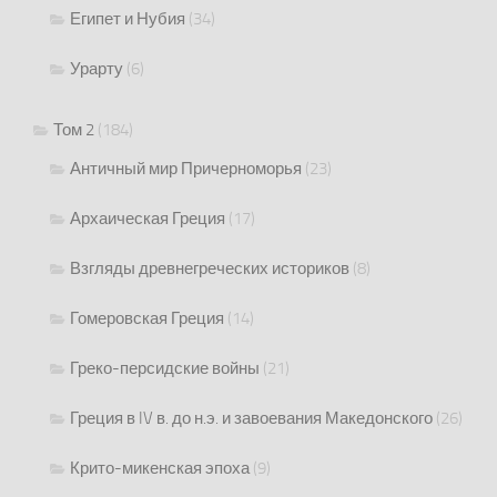
Египет и Нубия
(34)
Урарту
(6)
Том 2
(184)
Античный мир Причерноморья
(23)
Архаическая Греция
(17)
Взгляды древнегреческих историков
(8)
Гомеровская Греция
(14)
Греко-персидские войны
(21)
Греция в IV в. до н.э. и завоевания Македонского
(26)
Крито-микенская эпоха
(9)