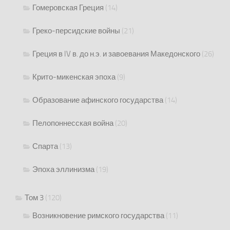
Гомеровская Греция
(14)
Греко-персидские войны
(21)
Греция в IV в. до н.э. и завоевания Македонского
(26)
Крито-микенская эпоха
(9)
Образование афинского государства
(14)
Пелопоннесская война
(20)
Спарта
(13)
Эпоха эллинизма
(19)
Том 3
(120)
Возникновение римского государства
(11)