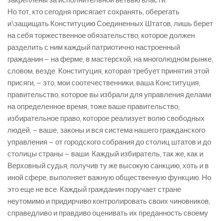
закреплены за исполнительной ветвью власти.
Но тот, кто сегодня присягает сохранять, оберегать
и\защищать Конституцию Соединенных Штатов, лишь берет
на себя торжественное обязательство, которое должен
разделить с ним каждый патриотично настроенный
гражданин – на ферме, в мастерской, на многолюдном рынке,
словом, везде. Конституция, которая требует принятия этой
присяги, – это, мои соотечественники, ваша Конституция;
правительство, которое вы избрали для управления делами
на определенное время, тоже ваше правительство;
избирательное право, которое реализует волю свободных
людей, – ваше; законы и вся система нашего гражданского
управления – от городского собрания до столиц штатов и до
столицы страны – ваши. Каждый избиратель, так же, как и
Верховный судья, получив ту же высокую санкцию, хоть и в
иной сфере, выполняет важную общественную функцию. Но
это еще не все. Каждый гражданин поручает стране
неутомимо и придирчиво контролировать своих чиновников,
справедливо и правдиво оценивать их преданность своему