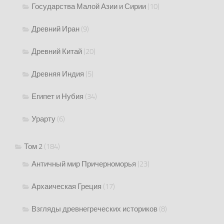
Государства Малой Азии и Сирии
(10)
Древний Иран
(9)
Древний Китай
(20)
Древняя Индия
(5)
Египет и Нубия
(34)
Урарту
(6)
Том 2
(184)
Античный мир Причерноморья
(23)
Архаическая Греция
(17)
Взгляды древнегреческих историков
(8)