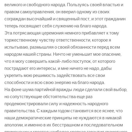
великого и свободного народа. Пользуясь своей властью и
правом самоуправления, он вверил одному из своих
сограждан высочайший и священный пост, и этот гражданин
теперь посвящает себя служению на благо народа.
Эта потрясающая церемония немного прибавляет к тому
торжественному чувству ответственности, которое я
испытываю, размышляя о своей обязанности перед всем
народом нашей страны. Ничто не уменьшит мое опасение,
что я могу совершить какой-либо поступок, от которого
пострадают его интересы, и мне ничего не надо, дабы
укрепить мою решимость задействовать все свои
способности и всю свою энергию на благо народа.
На фоне шума партийной вражды люди сделали свой выбор,
но сопутствующие обстоятельства еще раз
продемонстрировали силу и надежность народного
правительства. С каждым годом становится все яснее, что
наши демократические принципы не нуждаются в никакой
апологии, и именно в их бесстрашном и последовательном