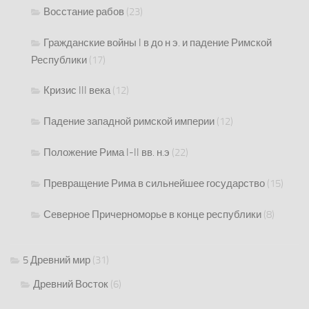
Восстание рабов
(23)
Гражданские войны I в до н э. и падение Римской
Республики
(17)
Кризис III века
(12)
Падение западной римской империи
(12)
Положение Рима I-II вв. н.э
(22)
Превращение Рима в сильнейшее государство
(15)
Северное Причерноморье в конце республики
(8)
5 Древний мир
(31)
Древний Восток
(6)