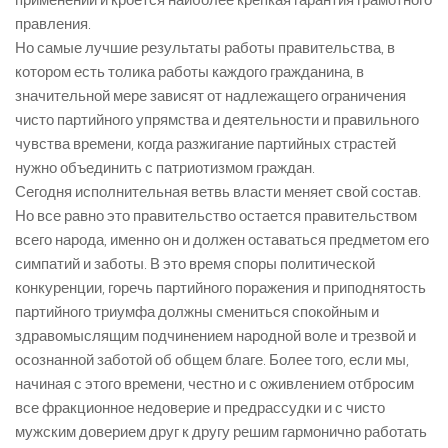
применении и кроется наиболее крепкая гарантия грамотного
правления.
Но самые лучшие результаты работы правительства, в
котором есть толика работы каждого гражданина, в
значительной мере зависят от надлежащего ограничения
чисто партийного упрямства и деятельности и правильного
чувства времени, когда разжигание партийных страстей
нужно объединить с патриотизмом граждан.
Сегодня исполнительная ветвь власти меняет свой состав.
Но все равно это правительство остается правительством
всего народа, именно он и должен оставаться предметом его
симпатий и заботы. В это время споры политической
конкуренции, горечь партийного поражения и приподнятость
партийного триумфа должны смениться спокойным и
здравомыслящим подчинением народной воле и трезвой и
осознанной заботой об общем благе. Более того, если мы,
начиная с этого времени, честно и с оживлением отбросим
все фракционное недоверие и предрассудки и с чисто
мужским доверием друг к другу решим гармонично работать