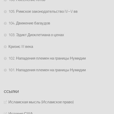
105. Римское законодательство IV–V вв
104. Движение багаудов
103. Эдикт Диоклетиана о ценах
Кризис III века
102. Нападения племен на границы Нумидии
101. Нападения племен на границы Нумидии
ССЫЛКИ
Исламская мысль (Исламское право)
История США