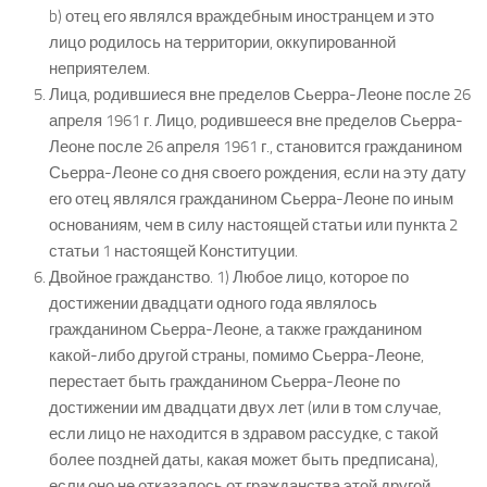
b) отец его являлся враждебным иностранцем и это
лицо родилось на территории, оккупированной
неприятелем.
Лица, родившиеся вне пределов Сьерра-Леоне после 26
апреля 1961 г. Лицо, родившееся вне пределов Сьерра-
Леоне после 26 апреля 1961 г., становится гражданином
Сьерра-Леоне со дня своего рождения, если на эту дату
его отец являлся гражданином Сьерра-Леоне по иным
основаниям, чем в силу настоящей статьи или пункта 2
статьи 1 настоящей Конституции.
Двойное гражданство. 1) Любое лицо, которое по
достижении двадцати одного года являлось
гражданином Сьерра-Леоне, а также гражданином
какой-либо другой страны, помимо Сьерра-Леоне,
перестает быть гражданином Сьерра-Леоне по
достижении им двадцати двух лет (или в том случае,
если лицо не находится в здравом рассудке, с такой
более поздней даты, какая может быть предписана),
если оно не отказалось от гражданства этой другой