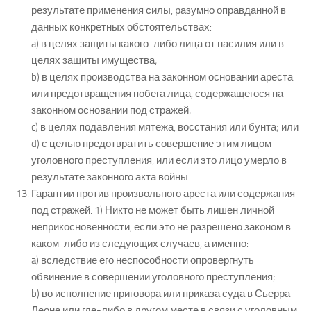
результате применения силы, разумно оправданной в
данных конкретных обстоятельствах:
a) в целях защиты какого-либо лица от насилия или в
целях защиты имущества;
b) в целях производства на законном основании ареста
или предотвращения побега лица, содержащегося на
законном основании под стражей;
c) в целях подавления мятежа, восстания или бунта; или
d) с целью предотвратить совершение этим лицом
уголовного преступления, или если это лицо умерло в
результате законного акта войны.
Гарантии против произвольного ареста или содержания
под стражей. 1) Никто не может быть лишен личной
неприкосновенности, если это не разрешено законом в
каком-либо из следующих случаев, а именно:
a) вследствие его неспособности опровергнуть
обвинение в совершении уголовного преступления;
b) во исполнение приговора или приказа суда в Сьерра-
Леоне или где-либо в другом месте в связи с уголовным