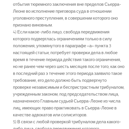
отбытия тюремного заключения вне пределов Сьерра-
Леоне во исполнение приговора суда в отношении
уголовного преступления, в совершении которого оно
признано виновным.
4) Если какое-либо лицо, свобода передвижения
которого подверглась ограничениям только в силу
положения, упомянутого в параграфе «а» пункта 3
настоящей статьи, потребует проверки дела в любое
время в течение периода действия такого ограничения,
но не ранее чем через шесть месяцев после того, как оно
в последний раз э течение этого периода заявило такое
требование, его дело должно быть подвергнуто
проверке независимым и беспристрастным трибуналом,
учрежденным законом, под председательством лица,
назначенного Главным судьей Сьерра-Леоне из числа
лиц, имеющих право практиковать в Сьерра-Леоне в
качестве адвокатов или солиситоров.
5) В связи с любой проверкой трибуналом дела какого-
либо лица, свобода передвижения которого