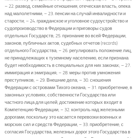
– 22. развод, семейные отношения, отеческая власть, опека
над малолетними; – 23. пенсии на случай инвалидности и
старости; – 24. гражданское и уголовное судоустройство и
судопроизводство в Федерации и приговоры судов
отдельных Государств; 25. признание во всей Федерации,
законов, публичных актов, судебных отчетов (records)
отдельного Государства; – 26. регулировать положение лиц,
не принадлежащих к туземному населению, если признана
будет необходимость в специальных для них законах; – 27.
иммиграция и эмиграция; – 28. меры против умножения
преступников; – 29. Внешние дела; – 30. сношения
Федерации с островами Тихого океана; – 31. приобретение, в
законных условиях, собственности Государства или
частного лица для целей, достижение которых входит в
Компетенцию Федерации; – 32. контроль над железными
дорогами, поскольку это касается перевозки военных и
морских сил и средств Федерации, – 33. приобретение, с
согласия Государства, железных дорог этого Государства в