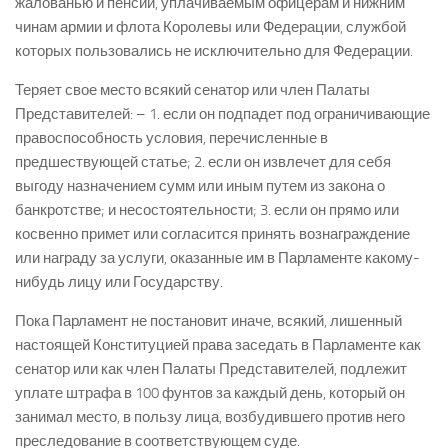
жалованью и пенсии, уплачиваемым офицерам и нижним
чинам армии и флота Королевы или Федерации, службой
которых пользовались не исключительно для Федерации.
Теряет свое место всякий сенатор или член Палаты
Представителей: – 1. если он подпадет под ограничивающие
правоспособность условия, перечисленные в
предшествующей статье; 2. если он извлечет для себя
выгоду назначением сумм или иным путем из закона о
банкротстве; и несостоятельности; 3. если он прямо или
косвенно примет или согласится принять вознаграждение
или награду за услуги, оказанные им в Парламенте какому-
нибудь лицу или Государству.
Пока Парламент не постановит иначе, всякий, лишенный
настоящей Конституцией права заседать в Парламенте как
сенатор или как член Палаты Представителей, подлежит
уплате штрафа в 100 фунтов за каждый день, который он
занимал место, в пользу лица, возбудившего против него
преследование в соответствующем суде.