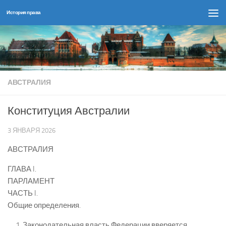
История права
Перейти к содержимому
АВСТРАЛИЯ
Конституция Австралии
3 ЯНВАРЯ 2026
АВСТРАЛИЯ
ГЛАВА I.
ПАРЛАМЕНТ
ЧАСТЬ I.
Общие определения.
Законодательная власть Федерации вверяется