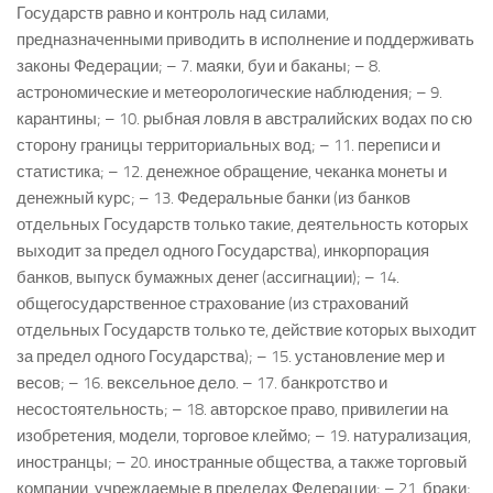
Государств равно и контроль над силами,
предназначенными приводить в исполнение и поддерживать
законы Федерации; – 7. маяки, буи и баканы; – 8.
астрономические и метеорологические наблюдения; – 9.
карантины; – 10. рыбная ловля в австралийских водах по сю
сторону границы территориальных вод; – 11. переписи и
статистика; – 12. денежное обращение, чеканка монеты и
денежный курс; – 13. Федеральные банки (из банков
отдельных Государств только такие, деятельность которых
выходит за предел одного Государства), инкорпорация
банков, выпуск бумажных денег (ассигнации); – 14.
общегосударственное страхование (из страхований
отдельных Государств только те, действие которых выходит
за предел одного Государства); – 15. установление мер и
весов; – 16. вексельное дело. – 17. банкротство и
несостоятельность; – 18. авторское право, привилегии на
изобретения, модели, торговое клеймо; – 19. натурализация,
иностранцы; – 20. иностранные общества, а также торговый
компании, учреждаемые в пределах Федерации; – 21. браки;