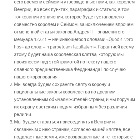
сего времени сеймом и утвержденные нами, как королем
Венгрии,. во всех пунктах, параграфах и статьях, в том
толковании и значении, которое будет установлено
совместно королем и Сеймом; за исключением впрочем
отмененной статьи законов Андрея II – знаменитого
мемуара 1222 г. – начинающегося словами «Quod si vero
hos» до слов: «in perpetuam facultatem». Гарантией всему
этому будет наша королевская клятва, которую мы
произнесем над этой грамотой по тексту нашего
славного предшественника Фердинанда I по случаю
нашего коронования.
Мы всегда будем сохранять святую корону и
национальные законы королевства по древним
установленным обычаям жителей страны, и мы поручим
их охрану светским людям, избранным без различия
религии.
Мы будем стараться присоединять к Венгрии и
связанным с нею странам, согласно нашей клятве, все
подвластные земли, уже возвращенные, и те, которые с