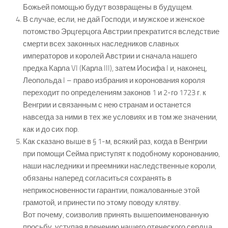
Божьей помощью будут возвращены в будущем.
В случае, если, не дай Господи, и мужское и женское
потомство Эрцгерцога Австрии прекратится вследствие
смерти всех законных наследников славных
императоров и королей Австрии и сначала нашего
предка Карла VI (Карла III), затем Иосифа I и, наконец,
Леопольда I – право избрания и коронования короля
переходит по определениям законов 1 и 2-го 1723 г. к
Венгрии и связанным с нею странам и останется
навсегда за ними в тех же условиях и в том же значении,
как и до сих пор.
Как сказано выше в § 1-м, всякий раз, когда в Венгрии
при помощи Сейма приступят к подобному коронованию,
наши наследники и преемники наследственные короли,
обязаны наперед согласиться сохранять в
неприкосновенности гарантии, пожалованные этой
грамотой, и принести по этому поводу клятву.
Вот почему, соизволив принять вышепоименованную
просьбу, уступая влечению нашего отеческого сердца,