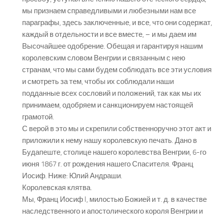
мы признаем справедливыми и любезными нам все
параграфы, здесь заключенные, и все, что они содержат,
каждый в отдельности и все вместе, – и мы даем им
Высочайшее одобрение. Обещая и гарантируя нашим
королевским словом Венгрии и связанным с нею
странам, что мы сами будем соблюдать все эти условия
и смотреть за тем, чтобы их соблюдали наши
подданные всех сословий и положений, так как мы их
принимаем, одобряем и санкционируем настоящей
грамотой.
С верой в это мы и скрепили собственноручно этот акт и
приложили к нему нашу королевскую печать. Дано в
Будапеште, столице нашего королевства Венгрии, 6-го
июня 1867 г. от рождения нашего Спасителя. Франц
Иосиф. Ниже: Юлий Андраши.
Королевская клятва.
Мы, Франц Иосиф I, милостью Божией и т. д. в качестве
наследственного и апостолического короля Венгрии и