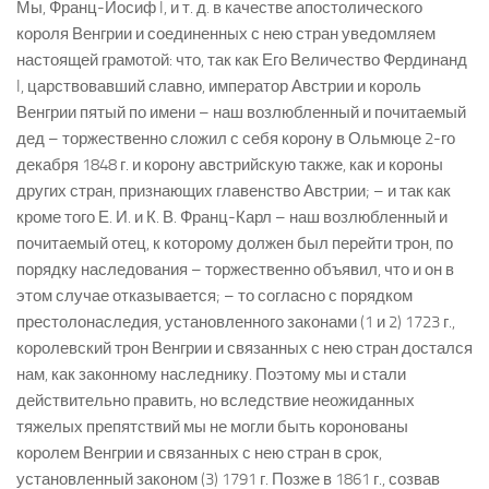
Мы, Франц-Иосиф I, и т. д. в качестве апостолического
короля Венгрии и соединенных с нею стран уведомляем
настоящей грамотой: что, так как Его Величество Фердинанд
I, царствовавший славно, император Австрии и король
Венгрии пятый по имени – наш возлюбленный и почитаемый
дед – торжественно сложил с себя корону в Ольмюце 2-го
декабря 1848 г. и корону австрийскую также, как и короны
других стран, признающих главенство Австрии; – и так как
кроме того Е. И. и К. В. Франц-Карл – наш возлюбленный и
почитаемый отец, к которому должен был перейти трон, по
порядку наследования – торжественно объявил, что и он в
этом случае отказывается; – то согласно с порядком
престолонаследия, установленного законами (1 и 2) 1723 г.,
королевский трон Венгрии и связанных с нею стран достался
нам, как законному наследнику. Поэтому мы и стали
действительно править, но вследствие неожиданных
тяжелых препятствий мы не могли быть коронованы
королем Венгрии и связанных с нею стран в срок,
установленный законом (3) 1791 г. Позже в 1861 г., созвав