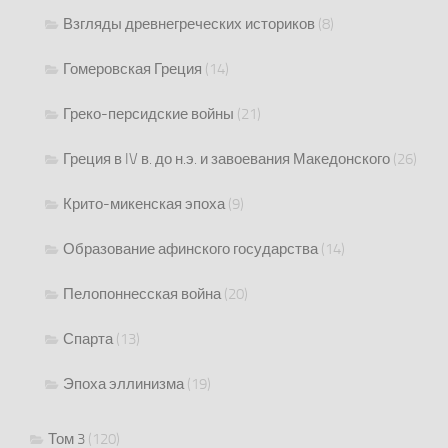
Взгляды древнегреческих историков
(8)
Гомеровская Греция
(14)
Греко-персидские войны
(21)
Греция в IV в. до н.э. и завоевания Македонского
(26)
Крито-микенская эпоха
(9)
Образование афинского государства
(14)
Пелопоннесская война
(20)
Спарта
(13)
Эпоха эллинизма
(19)
Том 3
(120)