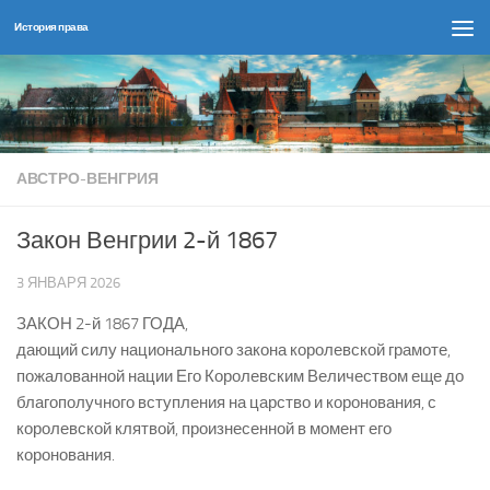
История права
Перейти к содержимому
АВСТРО-ВЕНГРИЯ
Закон Венгрии 2-й 1867
3 ЯНВАРЯ 2026
ЗАКОН 2-й 1867 ГОДА,
дающий силу национального закона королевской грамоте,
пожалованной нации Его Королевским Величеством еще до
благополучного вступления на царство и коронования, с
королевской клятвой, произнесенной в момент его
коронования.