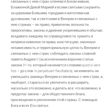
связанных с нею стран, клянемся Богом живым,
Блаженной Девой Марией и всеми святыми сохранять
за церквами Божьими, городами и жителями как
духовными, так и светскими в Венгрии и связанных с
нею странах – их право, привилегии, вольности,
прерогативы, законы и древние укоренившиеся обычаи,
воздавать каждому по справедливости, хранить в
неприкосновенности права, конституцию, законную
независимость и территориальную целость Венгрии и
связанных с нею стран, соблюдать законы славной
памяти Андрея II (за исключением впрочем статьи
закона 31-го, который начинается словами quod si vero
hos – до слов: in perpetuam facultatera); ни изменять ни
уменьшать границы Венгрии и связанных с нею стран, а,
наоборот, стараться их увеличить и расширить,
насколько это возможно, и делать все, что возможно, в
пределах закона – для общественного блага,
просвещения и увеличения этой страны. С помощью
Бога и всех Его святых.