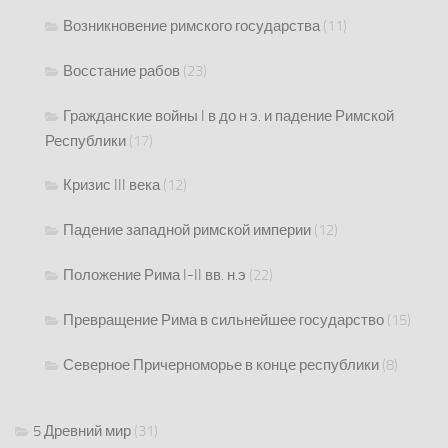
Возникновение римского государства
(11)
Восстание рабов
(23)
Гражданские войны I в до н э. и падение Римской
Республики
(17)
Кризис III века
(12)
Падение западной римской империи
(12)
Положение Рима I-II вв. н.э
(22)
Превращение Рима в сильнейшее государство
(15)
Северное Причерноморье в конце республики
(8)
5 Древний мир
(31)