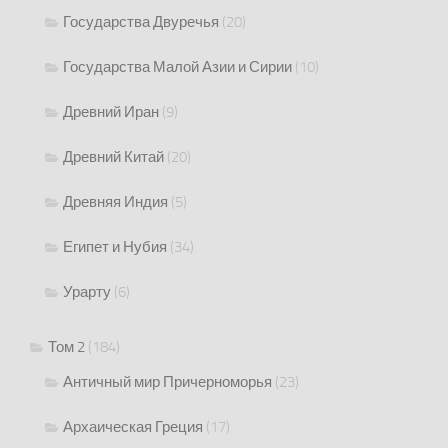
Государства Двуречья
(20)
Государства Малой Азии и Сирии
(10)
Древний Иран
(9)
Древний Китай
(20)
Древняя Индия
(5)
Египет и Нубия
(34)
Урарту
(6)
Том 2
(184)
Античный мир Причерноморья
(23)
Архаическая Греция
(17)