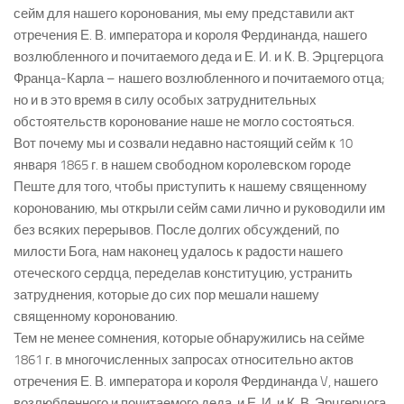
сейм для нашего коронования, мы ему представили акт
отречения Е. В. императора и короля Фердинанда, нашего
возлюбленного и почитаемого деда и Е. И. и К. В. Эрцгерцога
Франца-Карла – нашего возлюбленного и почитаемого отца;
но и в это время в силу особых затруднительных
обстоятельств коронование наше не могло состояться.
Вот почему мы и созвали недавно настоящий сейм к 10
января 1865 г. в нашем свободном королевском городе
Пеште для того, чтобы приступить к нашему священному
коронованию, мы открыли сейм сами лично и руководили им
без всяких перерывов. После долгих обсуждений, по
милости Бога, нам наконец удалось к радости нашего
отеческого сердца, переделав конституцию, устранить
затруднения, которые до сих пор мешали нашему
священному коронованию.
Тем не менее сомнения, которые обнаружились на сейме
1861 г. в многочисленных запросах относительно актов
отречения Е. В. императора и короля Фердинанда V, нашего
возлюбленного и почитаемого деда, и Е. И. и К. В. Эрцгерцога