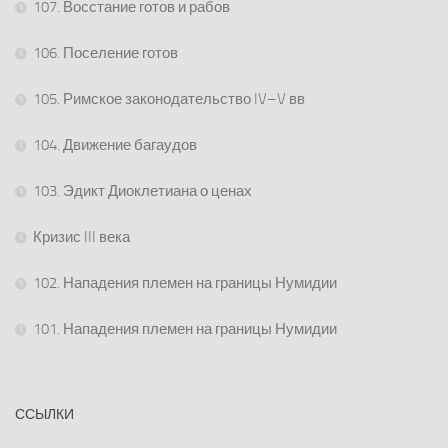
107. Восстание готов и рабов
106. Поселение готов
105. Римское законодательство IV–V вв
104. Движение багаудов
103. Эдикт Диоклетиана о ценах
Кризис III века
102. Нападения племен на границы Нумидии
101. Нападения племен на границы Нумидии
ССЫЛКИ