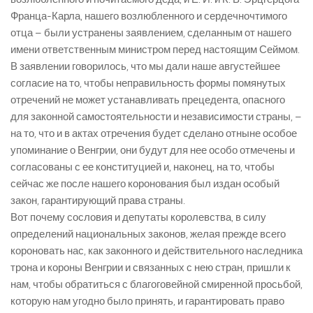
Франца-Карла, нашего возлюбленного и сердечночтимого
отца – были устранены заявлением, сделанным от нашего
имени ответственным министром перед настоящим Сеймом.
В заявлении говорилось, что мы дали наше августейшее
согласие на то, чтобы неправильность формы помянутых
отречений не может устанавливать прецедента, опасного
для законной самостоятельности и независимости страны, –
на то, что и в актах отречения будет сделано отныне особое
упоминание о Венгрии, они будут для нее особо отмечены и
согласованы с ее конституцией и, наконец, на то, чтобы
сейчас же после нашего коронования был издан особый
закон, гарантирующий права страны.
Вот почему сословия и депутаты королевства, в силу
определений национальных законов, желая прежде всего
короновать нас, как законного и действительного наследника
трона и короны Венгрии и связанных с нею стран, пришли к
нам, чтобы обратиться с благоговейной смиренной просьбой,
которую нам угодно было принять, и гарантировать право