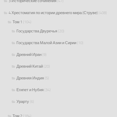
3 Исторические сочинения
(47)
4 Хрестоматия по истории древнего мира (Струве)
(408)
Том 1
(104)
Государства Двуречья
(20)
Государства Малой Азии и Сирии
(10)
Древний Иран
(9)
Древний Китай
(20)
Древняя Индия
(5)
Египет и Нубия
(34)
Урарту
(6)
Том 2
(184)