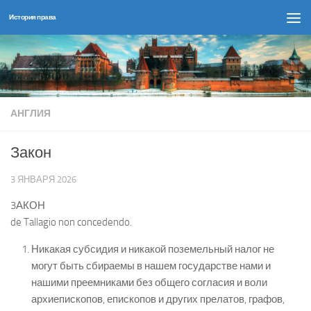
История права
Перейти к содержимому
АНГЛИЯ
Закон
3 ЯНВАРЯ 2026
3АКОН
de Tallagio non concedendo.
Никакая субсидия и никакой поземельный налог не
могут быть сбираемы в нашем государстве нами и
нашими преемниками без общего согласия и воли
архиепископов, епископов и других прелатов, графов,