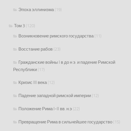
Эпоха эллинизма
(19)
Том 3
(120)
Возникновение римского государства
(11)
Восстание рабов
(23)
Гражданские войны I в до н э. и падение Римской
Республики
(17)
Кризис III века
(12)
Падение западной римской империи
(12)
Положение Рима I-II вв. н.э
(22)
Превращение Рима в сильнейшее государство
(15)