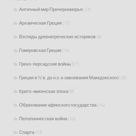
Античный мир Причерноморья
(23)
Архаическая Греция
(17)
Взгляды древнегреческих историков
(8)
Гомеровская Греция
(14)
Греко-персидские войны
(21)
Греция в IV в. до н.э. и завоевания Македонского
(26)
Крито-микенская эпоха
(9)
Образование афинского государства
(14)
Пелопоннесская война
(20)
Спарта
(13)