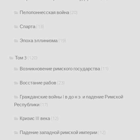
Пелопоннесская война
(20)
Спарта
(13)
Эпоха эллинизма
(19)
Том 3
(120)
Возникновение римского государства
(11)
Восстание рабов
(23)
Гражданские войны I в до н э. и падение Римской
Республики
(17)
Кризис III века
(12)
Падение западной римской империи
(12)