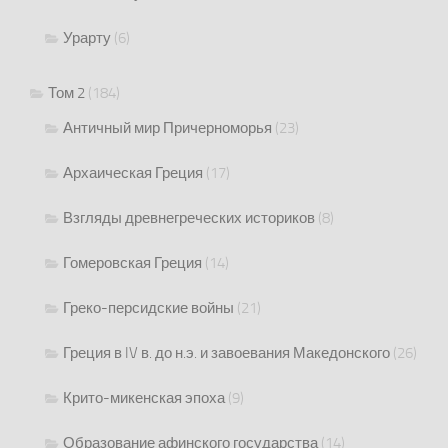
Урарту
(6)
Том 2
(184)
Античный мир Причерноморья
(23)
Архаическая Греция
(17)
Взгляды древнегреческих историков
(8)
Гомеровская Греция
(14)
Греко-персидские войны
(21)
Греция в IV в. до н.э. и завоевания Македонского
(26)
Крито-микенская эпоха
(9)
Образование афинского государства
(14)