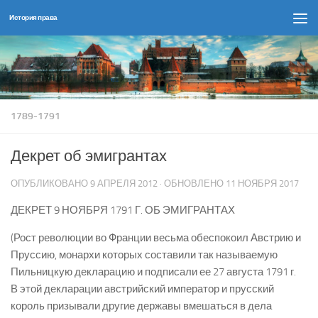
История права
Перейти к содержимому
1789-1791
Декрет об эмигрантах
ОПУБЛИКОВАНО
9 АПРЕЛЯ 2012
· ОБНОВЛЕНО
11 НОЯБРЯ 2017
ДЕКРЕТ 9 НОЯБРЯ 1791 Г. ОБ ЭМИГРАНТАХ
(Рост революции во Франции весьма обеспокоил Австрию и
Пруссию, монархи которых составили так называемую
Пильницкую декларацию и подписали ее 27 августа 1791 г.
В этой декларации австрийский император и прусский
король призывали другие державы вмешаться в дела