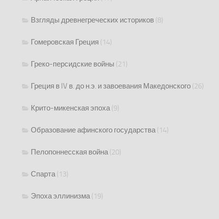
Взгляды древнегреческих историков
(8)
Гомеровская Греция
(14)
Греко-персидские войны
(21)
Греция в IV в. до н.э. и завоевания Македонского
(26)
Крито-микенская эпоха
(9)
Образование афинского государства
(14)
Пелопоннесская война
(20)
Спарта
(13)
Эпоха эллинизма
(19)