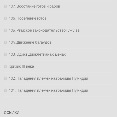
107. Восстание готов и рабов
106. Поселение готов
105. Римское законодательство IV–V вв
104. Движение багаудов
103. Эдикт Диоклетиана о ценах
Кризис III века
102. Нападения племен на границы Нумидии
101. Нападения племен на границы Нумидии
ССЫЛКИ