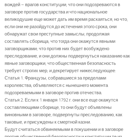
вождей – врагов конституции; что они подозреваются в
заговоре против государства и что национальное
великодушие еще может дать им время раскаяться, но что,
если они не разойдутся до истечения этого срока, они
обнаружат свои преступные замыслы, продолжая
составлять сборища; что тогда они окажутся явными
заговорщиками; что против них будет возбуждено
преследование, и они должны подвергнуться наказанию как
явные заговорщики; что общественная безопасность
требует строгих мер; и декретирует нижеследующее:
Статья 1. Французы, собравшиеся за пределами
королевства, объявляются с нынешнего момента
подозреваемыми в заговоре против отечества.
Статья 2. Если к 1 января 1792 г. они все еще окажутся
составляющими сборище, то они будут объявлены
виновными в заговоре, подвергнуты преследованию, как
таковые, и присуждены к смертной казни.
Будут считаться обвиняемыми в покушении и в заговоре
против общественной безопасности и конституции те из