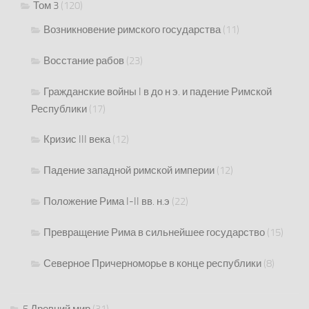
Том 3
(120)
Возникновение римского государства
(11)
Восстание рабов
(23)
Гражданские войны I в до н э. и падение Римской
Республики
(17)
Кризис III века
(12)
Падение западной римской империи
(12)
Положение Рима I-II вв. н.э
(22)
Превращение Рима в сильнейшее государство
(15)
Северное Причерноморье в конце республики
(8)