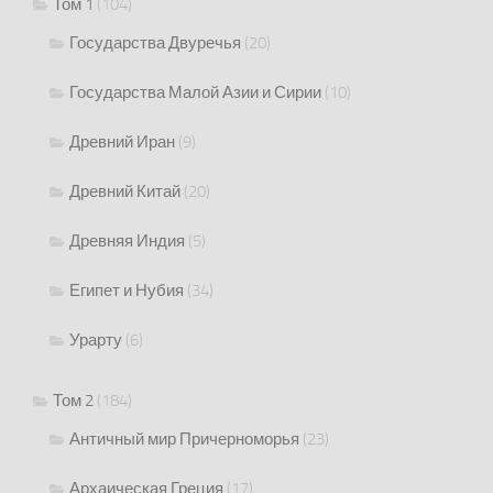
Том 1
(104)
Государства Двуречья
(20)
Государства Малой Азии и Сирии
(10)
Древний Иран
(9)
Древний Китай
(20)
Древняя Индия
(5)
Египет и Нубия
(34)
Урарту
(6)
Том 2
(184)
Античный мир Причерноморья
(23)
Архаическая Греция
(17)