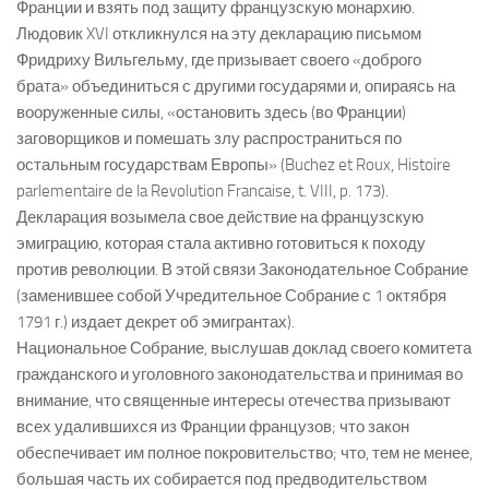
Франции и взять под защиту французскую монархию.
Людовик XVI откликнулся на эту декларацию письмом
Фридриху Вильгельму, где призывает своего «доброго
брата» объединиться с другими государями и, опираясь на
вооруженные силы, «остановить здесь (во Франции)
заговорщиков и помешать злу распространиться по
остальным государствам Европы» (Buchez et Roux, Histoire
parlementaire de la Revolution Francaise, t. VIII, p. 173).
Декларация возымела свое действие на французскую
эмиграцию, которая стала активно готовиться к походу
против революции. В этой связи Законодательное Собрание
(заменившее собой Учредительное Собрание с 1 октября
1791 г.) издает декрет об эмигрантах).
Национальное Собрание, выслушав доклад своего комитета
гражданского и уголовного законодательства и принимая во
внимание, что священные интересы отечества призывают
всех удалившихся из Франции французов; что закон
обеспечивает им полное покровительство; что, тем не менее,
большая часть их собирается под предводительством