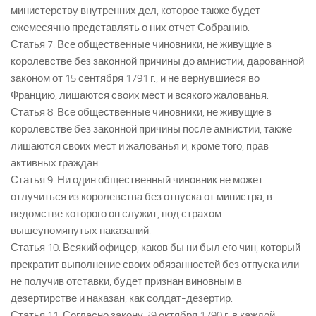
министерству внутренних дел, которое также будет
ежемесячно представлять о них отчет Собранию.
Статья 7. Все общественные чиновники, не живущие в
королевстве без законной причины до амнистии, дарованной
законом от 15 сентября 1791 г., и не вернувшиеся во
Францию, лишаются своих мест и всякого жалованья.
Статья 8. Все общественные чиновники, не живущие в
королевстве без законной причины после амнистии, также
лишаются своих мест и жалованья и, кроме того, прав
активных граждан.
Статья 9. Ни один общественный чиновник не может
отлучиться из королевства без отпуска от министра, в
ведомстве которого он служит, под страхом
вышеупомянутых наказаний.
Статья 10. Всякий офицер, каков бы ни был его чин, который
прекратит выполнение своих обязанностей без отпуска или
не получив отставки, будет признан виновным в
дезертирстве и наказан, как солдат-дезертир.
Статья 11. Согласно закону 29 октября 1790 г. в каждой