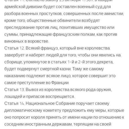
армейской дивизии будет составлен военный суд для
разбора военных проступков, совершенных после амнистии;
кроме того, общественные обвинители возбудят
преследование против лиц, похитивших имущество или
суммы, принадлежащие французским полкам, как против
виновных в воровстве.
Статья 12. Всякий француз, который вне королевства
завербует и наберет людей для того, чтобы они явились на
сборище, упомянутое в статьях 1-й и 2-й этого декрета,
будет подвергнут смертной казни. Тому же самому
наказанию подлежит всякое лицо, которое совершит это
самое преступление во Франции.
Статья 13. Вывоз из королевства всякого рода оружия,
лошадей и припасов воспрещается.
Статья 14. Национальное Собрание поручает своему
дипломатическому комитету предложить ему меры, которые
оно попросит короля принять от имени нации по отношению к
соседним иностранным державам, терпящим на своей