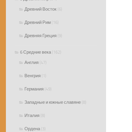
Древний Восток
(6)
Древний Рим
(16)
Древняя Греция
(9)
6 Средние века
(162)
Англия
(47)
Венгрия
(1)
Германия
(49)
Западные и южные славяне
(8)
Италия
(8)
Ордена
(3)