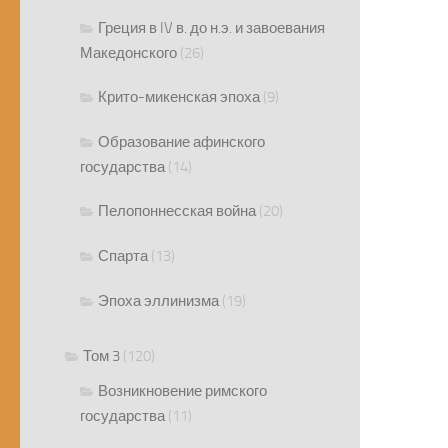
Греция в IV в. до н.э. и завоевания
Македонского
(26)
Крито-микенская эпоха
(9)
Образование афинского
государства
(14)
Пелопоннесская война
(20)
Спарта
(13)
Эпоха эллинизма
(19)
Том 3
(120)
Возникновение римского
государства
(11)