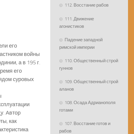
112. Восстание рабов
111. Движение
агонистиков
Падение западной
ели его
римской империи
частником войны
110. Общественный строй
инии, а в 195 г.
гуннов
Время его
рядом суровых
109. Общественный строй
аланов
ы
108. Осада Адрианополя
ксплуатации
готами
у. Автор
ты, как
107. Восстание готов и
актеристика
рабов