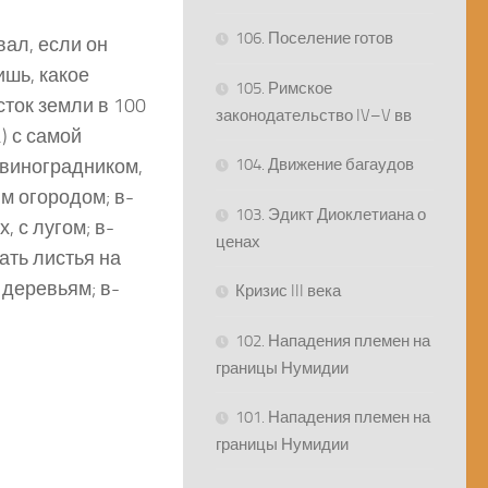
106. Поселение готов
вал, если он
ишь, какое
105. Римское
сток земли в 100
законодательство IV–V вв
) с самой
 виноградником,
104. Движение багаудов
м огородом; в-
103. Эдикт Диоклетиана о
, с лугом; в-
ценах
ать листья на
 деревьям; в-
Кризис III века
102. Нападения племен на
границы Нумидии
101. Нападения племен на
границы Нумидии