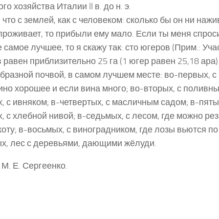
го хозяйства Италии II в. до н. э.
 что с землей, как с человеком: сколько бы он ни нажи
проживает, то прибыли ему мало. Если ты меня спрос
 самое лучшее, то я скажу так: сто югеров (Прим.: Уча
 равен приблизительно 25 га (1 югер равен 25,18 ара).
бразной почвой, в самом лучшем месте: во-первых, с
ино хорошее и если вина много; во-вторых, с поливны
х, с ивняком; в-четвертых, с масличным садом; в-пятых
, с хлебной нивой; в-седьмых, с лесом, где можно рез
коту; в-восьмых, с виноградником, где лозы вьются по
х, лес с деревьями, дающими жёлуди.
 М. Е. Сергеенко.