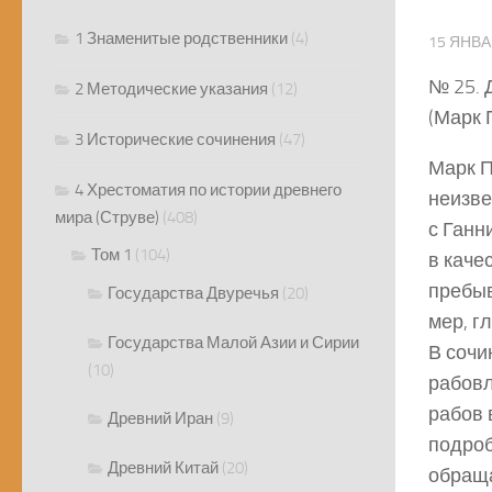
1 Знаменитые родственники
(4)
15 ЯНВА
№ 25.
2 Методические указания
(12)
(Марк 
3 Исторические сочинения
(47)
Марк П
4 Хрестоматия по истории древнего
неизве
мира (Струве)
(408)
с Ганн
Том 1
(104)
в каче
пребыв
Государства Двуречья
(20)
мер, гл
Государства Малой Азии и Сирии
В сочи
(10)
рабовл
рабов 
Древний Иран
(9)
подроб
Древний Китай
(20)
обраща