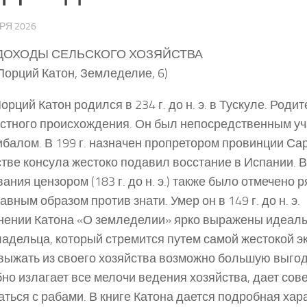
РЯ 2026
 ДОХОДЫ СЕЛЬСКОГО ХОЗЯЙСТВА
Порций Катон, Земледелие, 6)
орций Катон родился в 234 г. до н. э. в Тускуле. Родит
стного происхождения. Он был непосредственным у
ибалом. В 199 г. назначен пропретором провинции Сард
стве консула жестоко подавил восстание в Испании. 
ания цензором (183 г. до н. э.) также было отмечено 
авным образом против знати. Умер он в 149 г. до н. э.
нении Катона «О земледелии» ярко выражены идеал
адельца, который стремится путем самой жестокой э
выжать из своего хозяйства возможно большую выгод
но излагает все мелочи ведения хозяйства, дает сове
ться с рабами. В книге Катона дается подробная хар