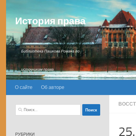
Перейти к содержимому
История права
Библиотека Пашкова Романа по
источникам права
О сайте
Об авторе
ВОССТ
Найти:
25
РУБРИКИ