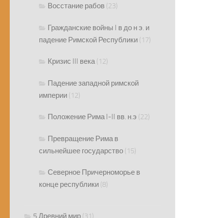
Восстание рабов
(23)
Гражданские войны I в до н э. и
падение Римской Республики
(17)
Кризис III века
(12)
Падение западной римской
империи
(12)
Положение Рима I-II вв. н.э
(22)
Превращение Рима в
сильнейшее государство
(15)
Северное Причерноморье в
конце республики
(8)
5 Древний мир
(31)