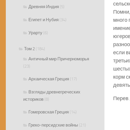
сельско
Древняя Индия
(5)
Помни,
много 
Египет и Нубия
(34)
имение
Урарту
(6)
югеров
разноо
Том 2
(184)
если в
Античный мир Причерноморья
третьи
(23)
шестых
корм с
Архаическая Греция
(17)
девяты
Взгляды древнегреческих
Перев.
историков
(8)
Гомеровская Греция
(14)
Греко-персидские войны
(21)