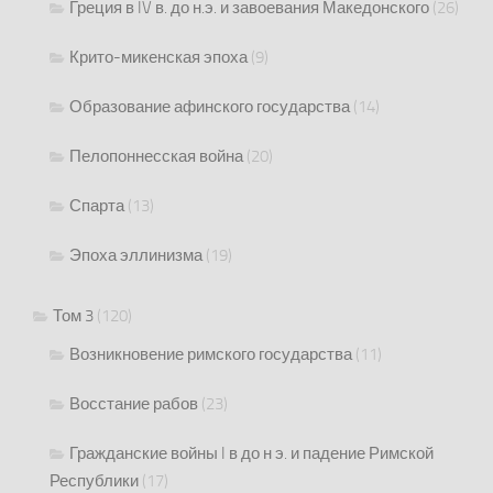
Греция в IV в. до н.э. и завоевания Македонского
(26)
Крито-микенская эпоха
(9)
Образование афинского государства
(14)
Пелопоннесская война
(20)
Спарта
(13)
Эпоха эллинизма
(19)
Том 3
(120)
Возникновение римского государства
(11)
Восстание рабов
(23)
Гражданские войны I в до н э. и падение Римской
Республики
(17)