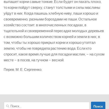
выпашет корни самые тонкие. Если будет он пахать плохо,
то корни пойдут сверху, станут толстыми и силы маслины
уйдут в них. Когда пашешь хлебную ниву, паши хорошо и
своевременно; разными бороздами не паши. Остальное
хозяйство состоит: в многочисленных посадках, в
тщательной и своевременной пересадке молодых деревьев
с возможно большим количеством корней и земли в них; в
том, чтобы ты хорошо прикрыл корни и хорошо утоптал
землю, чтобы не повредила растению вода. Если кто
спросит, какое время лучше для посадки маслин, – на сухом
месте – в посев, на тучном – весной.
Перев. М. Е. Сергеенко.
Найти: