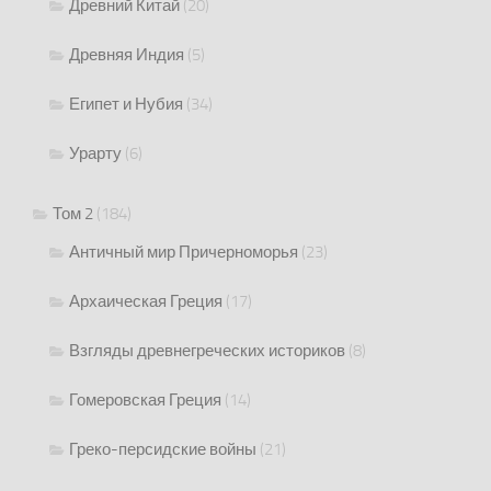
Древний Китай
(20)
Древняя Индия
(5)
Египет и Нубия
(34)
Урарту
(6)
Том 2
(184)
Античный мир Причерноморья
(23)
Архаическая Греция
(17)
Взгляды древнегреческих историков
(8)
Гомеровская Греция
(14)
Греко-персидские войны
(21)