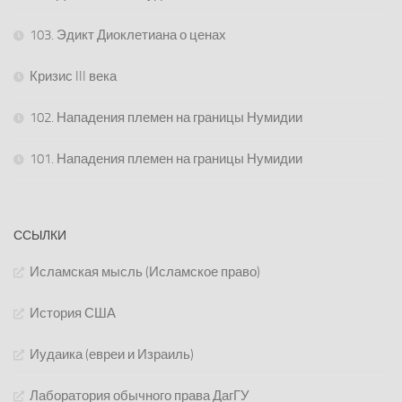
103. Эдикт Диоклетиана о ценах
Кризис III века
102. Нападения племен на границы Нумидии
101. Нападения племен на границы Нумидии
ССЫЛКИ
Исламская мысль (Исламское право)
История США
Иудаика (евреи и Израиль)
Лаборатория обычного права ДагГУ