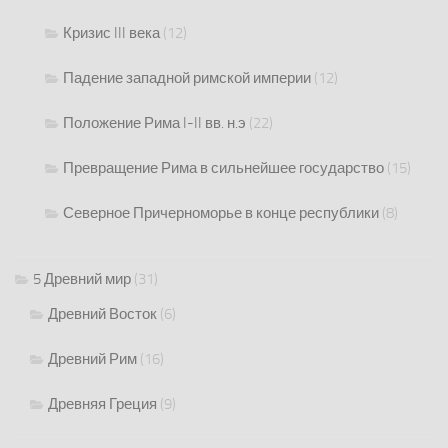
Кризис III века
(12)
Падение западной римской империи
(12)
Положение Рима I-II вв. н.э
(22)
Превращение Рима в сильнейшее государство
(15)
Северное Причерноморье в конце республики
(8)
5 Древний мир
(31)
Древний Восток
(6)
Древний Рим
(16)
Древняя Греция
(9)