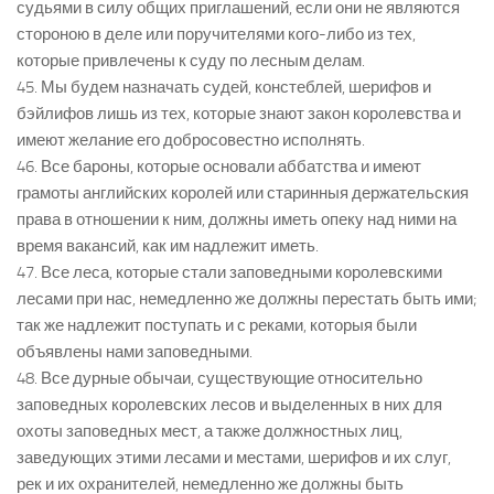
судьями в силу общих приглашений, если они не являются
стороною в деле или поручителями кого-либо из тех,
которые привлечены к суду по лесным делам.
45. Мы будем назначать судей, констеблей, шерифов и
бэйлифов лишь из тех, которые знают закон королевства и
имеют желание его добросовестно исполнять.
46. Все бароны, которые основали аббатства и имеют
грамоты английских королей или старинныя держательския
права в отношении к ним, должны иметь опеку над ними на
время вакансий, как им надлежит иметь.
47. Все леса, которые стали заповедными королевскими
лесами при нас, немедленно же должны перестать быть ими;
так же надлежит поступать и с реками, которыя были
объявлены нами заповедными.
48. Все дурные обычаи, существующие относительно
заповедных королевских лесов и выделенных в них для
охоты заповедных мест, а также должностных лиц,
заведующих этими лесами и местами, шерифов и их слуг,
рек и их охранителей, немедленно же должны быть