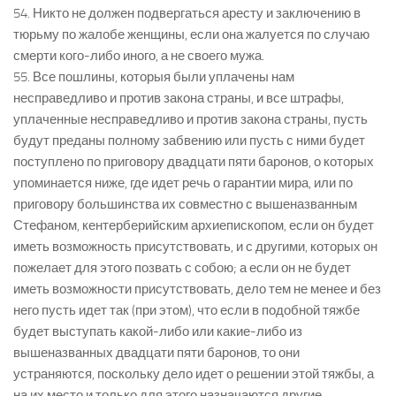
54. Никто не должен подвергаться аресту и заключению в
тюрьму по жалобе женщины, если она жалуется по случаю
смерти кого-либо иного, а не своего мужа.
55. Все пошлины, которыя были уплачены нам
несправедливо и против закона страны, и все штрафы,
уплаченные несправедливо и против закона страны, пусть
будут преданы полному забвению или пусть с ними будет
поступлено по приговору двадцати пяти баронов, о которых
упоминается ниже, где идет речь о гарантии мира, или по
приговору большинства их совместно с вышеназванным
Стефаном, кентерберийским архиепископом, если он будет
иметь возможность присутствовать, и с другими, которых он
пожелает для этого позвать с собою; а если он не будет
иметь возможности присутствовать, дело тем не менее и без
него пусть идет так (при этом), что если в подобной тяжбе
будет выступать какой-либо или какие-либо из
вышеназванных двадцати пяти баронов, то они
устраняются, поскольку дело идет о решении этой тяжбы, а
на их место и только для этого назначаются другие