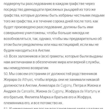
подвергнуты разследованию в каждом графстве через
посредство двенадцати присяжных рыцарей из того же
графства, которые должны быть избраны честными людьми
того же графства, и в течение сорока дней после того, как
будет произведено разследование, должны быть ими
совершенно уничтожены, чтобы больше никогда не
возобновляться, так, однако, чтобы мы предварительно об
этом были уведомлены или наш юстициарий, если мы не
будем находиться в Англии.
49. Всех заложников и (все) грамоты, которые были выданы
нам англичанами в обезпечение мира или верной службы,
мы немедленно возвратим.
50. Мы совсем отстраним от должностей родственников
Жерара de Athyes, чтобы впредь они не занимали никакой
должности в Англии, Анжелара de Cygony, Петра и Жиона и
Андрея de Cancellis, Жиона de Cygony, Жофруа de Martyny и
его братьев, Филиппа Марка и братьев его и Жофруа,
племянника его, и все потомство их.
51. И немедленно же после возстановления мира удалим из