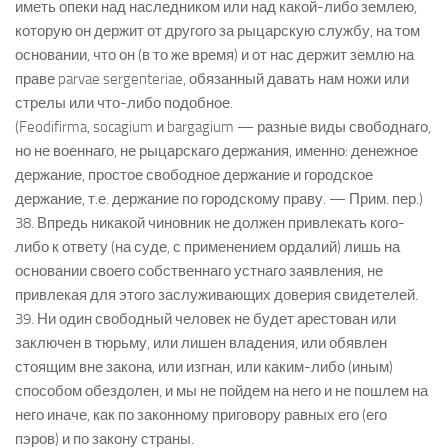
иметь опеки над наследником или над какой-либо землею,
которую он держит от другого за рыцарскую службу, на том
основании, что он (в то же время) и от нас держит землю на
праве parvae sergenteriae, обязанный давать нам ножи или
стрелы или что-либо подобное.
(Feodifirma, socagium и bargagium — разные виды свободнаго,
но не военнаго, не рыцарскаго держания, именно: денежное
держание, простое свободное держание и городское
держание, т.е. держание по городскому праву. — Прим. пер.)
38. Впредь никакой чиновник не должен привлекать кого-
либо к ответу (на суде, с применением ордалий) лишь на
основании своего собственнаго устнаго заявления, не
привлекая для этого заслуживающих доверия свидетелей.
39. Ни один свободный человек не будет арестован или
заключен в тюрьму, или лишен владения, или обявлен
стоящим вне закона, или изгнан, или каким-либо (иным)
способом обездолен, и мы не пойдем на него и не пошлем на
него иначе, как по законному приговору равных его (его
пэров) и по закону страны.