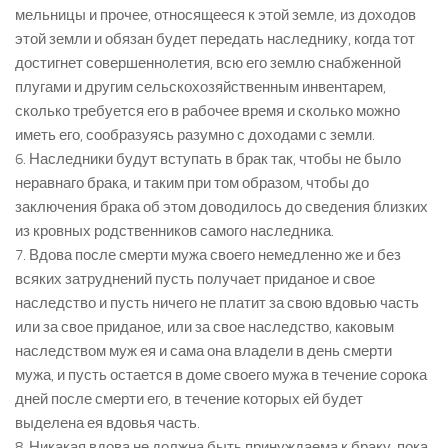
мельницы и прочее, относящееся к этой земле, из доходов
этой земли и обязан будет передать наследнику, когда тот
достигнет совершеннолетия, всю его землю снабженной
плугами и другим сельскохозяйственным инвентарем,
сколько требуется его в рабочее время и сколько можно
иметь его, сообразуясь разумно с доходами с земли.
6. Наследники будут вступать в брак так, чтобы не было
неравнаго брака, и таким при том образом, чтобы до
заключения брака об этом доводилось до сведения близких
из кровных родственников самого наследника.
7. Вдова после смерти мужа своего немедленно же и без
всяких затруднений пусть получает приданое и свое
наследство и пусть ничего не платит за свою вдовью часть
или за свое приданое, или за свое наследство, каковым
наследством муж ея и сама она владели в день смерти
мужа, и пусть остается в доме своего мужа в течение сорока
дней после смерти его, в течение которых ей будет
выделена ея вдовья часть.
8. Никакая вдова не должна быть принуждаема к браку, пока