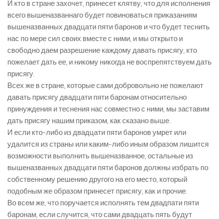
И кто в стране захочет, принесет клятву, что для исполнения
всего вышеназваннаго будет повиноваться приказаниям
вышеназванных двадцати пяти баронов и что будет теснить
нас по мере сил своих вместе с ними, и мы открыто и
свободно даем разрешение каждому давать присягу, кто
пожелает дать ее, и никому никогда не воспрепятствуем дать
присягу.
Всех же в стране, которые сами добровольно не пожелают
давать присягу двадцати пяти баронам относительно
принуждения и теснения нас совместно с ними, мы заставим
дать присягу нашим приказом, как сказано выше.
И если кто-либо из двадцати пяти баронов умрет или
удалится из страны или каким-либо иным образом лишится
возможности выполнить вышеназванное, остальные из
вышеназванных двадцати пяти баронов должны избрать по
собственному решению другого на его место, который
подобным же образом принесет присягу, как и прочие.
Во всем же, что поручается исполнять тем двадпати пяти
баронам, если случится, что сами двадцать пять будут