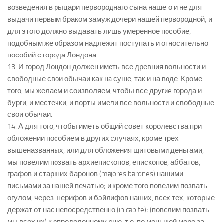
возведения в рыцари первороднаго сына нашего и не для
выдачи первым браком замуж дочери нашей первородной; и
для этого должно выдавать лишь умеренное пособие;
подобным же образом надлежит поступать и относительно
пособий с города Лондона.
13. И город Лондон должен иметь все древния вольности и
свободные свои обычаи как на суше, так и на воде. Кроме
того, мы желаем и соизволяем, чтобы все другиe города и
бурги, и местечки, и порты имели все вольности и свободные
свои обычаи.
14. А для того, чтобы иметь общий совет королевства при
обложении пособием в других случаях, кроме трех
вышеназванных, или для обложения щитовыми деньгами,
мы повелим позвать архиепископов, епископов, аббатов,
графов и старших баронов (majores barones) нашими
письмами за нашей печатью; и кроме того повелим позвать
огулом, через шерифов и бэйлифов наших, всех тех, которые
держат от нас непосредственно (in capite); (повелим позвать
мы всех их) к определенному дню, т.е. по меньшей мере за