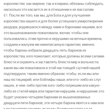
королевстве, как миряне, так и клирики, обязаны соблюдать,
насколько это касается их в отношении к их вассалам.
61. После же того, как мы, для Бога и для улучшения
королевства нашего и для более успешнаго умиротворения
раздора, родившагося между нами и баронами нашими, все
это вышеназванное пожаловали, желая, чтобы они
пользовались этим прочно и нерушимо на вечныя времена,
создаем и жалуем им нижеписанную гарантию, именно:
чтобы бароны избрали двадцать пять баронов из
королевства, кого пожелают, которые должны всеми силами
блюсти и охранять и заставлять блюсти мир и вольности,
какия мы им пожаловали и этой настоящей xapтией нашей
подтвердили, таким именно образом, чтобы, если мы или
наш юстициарий, или бэйлифы наши, или кто-либо из слуг
наших, в чем-либо против кого-либо погрешим или какую-
либо из статей мира или гарантии нарушим, и нарушение это
будет указано четырем баронам из вышеназванных
двадцати пяти баронов, эти четыре барона явятся к нам или
к юстициарию нашему, если мы будем находиться за