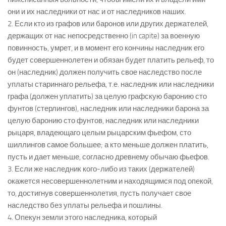
они и их наследники от нас и от наследников наших.
2. Если кто из графов или баронов или других держателей,
держащих от нас непосредственно (in capite) за военную
повинность, умрет, и в момент его кончины наследник его
будет совершеннолетен и обязан будет платить рельеф, то
он (наследник) должен получить свое наследство после
уплаты стариннаго рельефа, т.е. наследник или наследники
графа (должен уплатить) за целую графскую баронию сто
фунтов (стерлингов), наследник или наследники барона за
целую баронию сто фунтов, наследник или наследники
рыцаря, владеющаго целым рыцарским фьефом, сто
шиллингов самое большее; а кто меньше должен платить,
пусть и дает меньше, согласно древнему обычаю фьефов.
3. Если же наследник кого-либо из таких (держателей)
окажется несовершеннолетним и находящимся под опекой,
то, достигнув совершеннолетия, пусть получает свое
наследство без уплаты рельефа и пошлины.
4. Опекун земли этого наследника, который