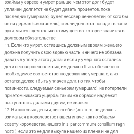
взаймы у евреев и умрет раньше, чем этот долг будет
уплачен, долг этот не будет давать процентов, пока
паследник (умершаго) будет несовершеннолетен, от кого бы
он ни держал (свою землю), и если долг этот попадет в наши
руки, мы взыщем только то имущество, которое значится в
долговом обязательстве.
11. Если кто умрет, оставшись должным евреям, жена его
должна получить свою вдовью часть и ничего не обязана
давать в уплату этого долга; и если у умершаго остались
дети несовершеннолетния, им должно быть обезпечено
необходимое соответственно держанию умершаго, а из
остатка должен быть уплачен долг, но так, чтобы
повинности, следуемыя сеньерам (умершаго), не потерпели
при этом никакого ущерба; таким же образом надлежит
поступать и с долгами другим, не евреям.
12. Ни щитовыя деньги, ни nocобиe (auxilium) не должны
взиматься в королевстве нашем иначе, как по общему
совету королевства нашего (nisi per commune consilium regni
nostri), если это не для выкупа нашего из плена и не для