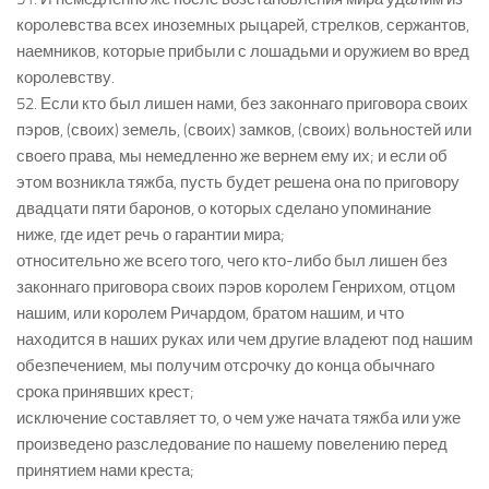
королевства всех иноземных рыцарей, стрелков, сержантов,
наемников, которые прибыли с лошадьми и оружием во вред
королевству.
52. Если кто был лишен нами, без законнаго приговора своих
пэров, (своих) земель, (своих) замков, (своих) вольностей или
своего права, мы немедленно же вернем ему их; и если об
этом возникла тяжба, пусть будет решена она по приговору
двадцати пяти баронов, о которых сделано упоминание
ниже, где идет речь о гарантии мира;
относительно же всего того, чего кто-либо был лишен без
законнаго приговора своих пэров королем Генрихом, отцом
нашим, или королем Ричардом, братом нашим, и что
находится в наших руках или чем другие владеют под нашим
обезпечением, мы получим отсрочку до конца обычнаго
срока принявших крест;
исключение составляет то, о чем уже начата тяжба или уже
произведено разследование по нашему повелению перед
принятием нами креста;