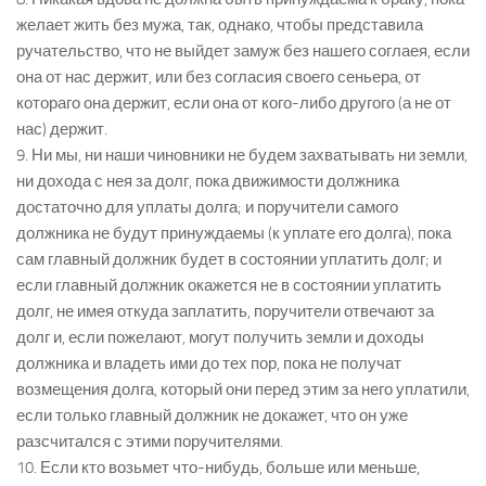
желает жить без мужа, так, однако, чтобы представила
ручательство, что не выйдет замуж без нашего соглаея, если
она от нас держит, или без согласия своего сеньера, от
котораго она держит, если она от кого-либо другого (а не от
нас) держит.
9. Ни мы, ни наши чиновники не будем захватывать ни земли,
ни дохода с нея за долг, пока движимости должника
достаточно для уплаты долга; и поручители самого
должника не будут принуждаемы (к уплате его долга), пока
сам главный должник будет в состоянии уплатить долг; и
если главный должник окажется не в состоянии уплатить
долг, не имея откуда заплатить, поручители отвечают за
долг и, если пожелают, могут получить земли и доходы
должника и владеть ими до тех пор, пока не получат
возмещения долга, который они перед этим за него уплатили,
если только главный должник не докажет, что он уже
разсчитался с этими поручителями.
10. Если кто возьмет что-нибудь, больше или меньше,