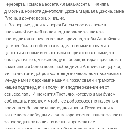
Гереберта, Томаса Бассета, Алана Бассета, Филиппа
д’Обиньи, Роберта де-Ропсли, Джона Маршала, Джона, сына
Гугона, и других верных наших.
1. Во-первых, дали мы перед Богом свое согласие и
настоящей xapтией нашей подтвердили за нас и за
наследников наших на вечныя времена, чтобы Английская
церковь была свободна и владела своими правами в
целости и своими вольностями неприкосновенными, что
явствует из того, что свободу выборов, которая признается
важнейшей и более всего необходимой Английской церкви,
мы по чистой и доброй воле, еще до несогласия, возникшаго
между нами и баронами нашими, пожаловали и грамотой
нашей подтвердили и получили подтверждение ея от
сеньера папы Иннокентия Третьяго, которую и мы будем
соблюдать, и желаем, чтобы ее добросовестно на вечныя
времена соблюдали и наследники наши. Пожаловали мы
также всем свободным людям королевства нашего за нас и
за наследников наших на вечныя времена все
нижеписанныя вольности, чтобы имели их и владели ими