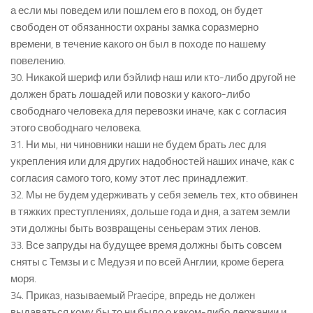
а если мы поведем или пошлем его в поход, он будет
свободен от обязанности охраны замка соразмерно
времени, в течение какого он был в походе по нашему
повелению.
30. Никакой шериф или бэйлиф наш или кто-либо другой не
должен брать лошадей или повозки у какого-либо
свободнаго человека для перевозки иначе, как с согласия
этого свободнаго человека.
31. Ни мы, ни чиновники наши не будем брать лес для
укрепления или для других надобностей наших иначе, как с
согласия самого того, кому этот лес принадлежит.
32. Мы не будем удерживать у себя земель тех, кто обвинен
в тяжких преступлениях, дольше года и дня, а затем земли
эти должны быть возвращены сеньерам этих ленов.
33. Все запруды на будущее время должны быть совсем
сняты с Темзы и с Медуэя и по всей Англии, кроме берега
моря.
34. Приказ, называемый Praecipe, впредь не должен
выдаваться кому бы то ни было о каком-либо держании и,