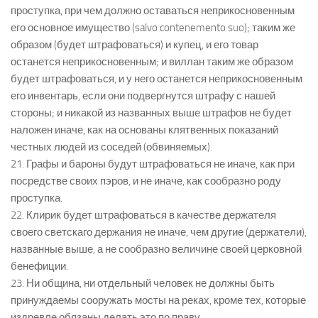
проступка, при чем должно оставаться неприкосновенным
его основное имущество (salvo contenemento suo); таким же
образом (будет штрафоваться) и купец, и его товар
останется неприкосновенным; и виллан таким же образом
будет штрафоваться, и у него останется неприкосновенным
его инвентарь, если они подвергнутся штрафу с нашей
стороны; и никакой из названных выше штрафов не будет
наложен иначе, как на основаны клятвенных показаний
честных людей из соседей (обвиняемых).
21. Графы и бароны будут штрафоваться не иначе, как при
посредстве своих пэров, и не иначе, как сообразно роду
проступка.
22. Клирик будет штрафоваться в качестве держателя
своего светскаго держания не иначе, чем другие (держатели),
названные выше, а не сообразно величине своей церковной
бенефиции.
23. Ни община, ни отдельный человек не должны быть
принуждаемы сооружать мосты на реках, кроме тех, которые
издревле обязаны делать это по праву.