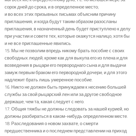
сорок дней до срока, и в определенное место;
и во всех этих призывных письмах объясним причину
приглашения; и когда будут таким образом разосланы
приглашения, в назначенный день будет приступлено к делу
при участии и совете тех, которые окажутся налицо, хотя бы
и не все приглашенные явились.
15. Мы не позволим впредь никому брать пособие с своих
свободных людей, кроме как для выкупа его из плена и для
возведения в рыцари его первороднаго сына и для выдачи
замуж первым браком его первородной дочери; и для этого
надлежит брать лишь умеренное пособие.
16. Никто не должен быть принуждаем к несению большей
службы за свой рыцарский лен или за другое свободное
держаше, чем та, какая следует с него.
17. Общия тяжбы не должны следовать за нашей курией, но
должны разбираться в каком-нибудь определенном месте.
18. Разследования о новом захвате, о смерти
предшественника и о последнем представлении на приход