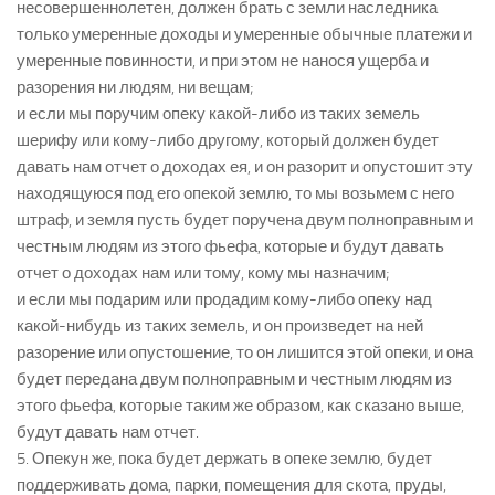
несовершеннолетен, должен брать с земли наследника
только умеренные доходы и умеренные обычные платежи и
умеренные повинности, и при этом не нанося ущерба и
разорения ни людям, ни вещам;
и если мы поручим опеку какой-либо из таких земель
шерифу или кому-либо другому, который должен будет
давать нам отчет о доходах ея, и он разорит и опустошит эту
находящуюся под его опекой землю, то мы возьмем с него
штраф, и земля пусть будет поручена двум полноправным и
честным людям из этого фьефа, которые и будут давать
отчет о доходах нам или тому, кому мы назначим;
и если мы подарим или продадим кому-либо опеку над
какой-нибудь из таких земель, и он произведет на ней
разорение или опустошение, то он лишится этой опеки, и она
будет передана двум полноправным и честным людям из
этого фьефа, которые таким же образом, как сказано выше,
будут давать нам отчет.
5. Опекун же, пока будет держать в опеке землю, будет
поддерживать дома, парки, помещения для скота, пруды,