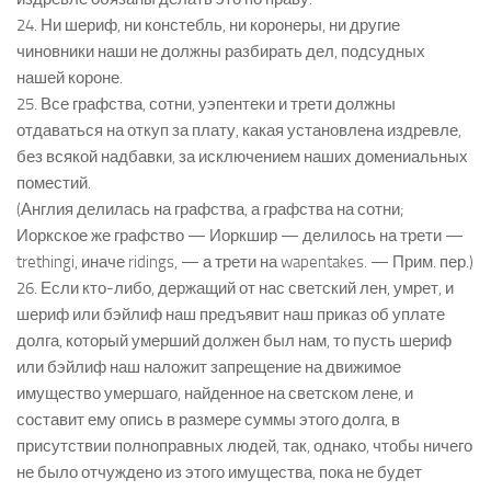
24. Ни шериф, ни констебль, ни коронеры, ни другие
чиновники наши не должны разбирать дел, подсудных
нашей короне.
25. Все графства, сотни, уэпентеки и трети должны
отдаваться на откуп за плату, какая установлена издревле,
без всякой надбавки, за исключением наших домениальных
поместий.
(Англия делилась на графства, а графства на сотни;
Иоркское же графство — Иоркшир — делилось на трети —
trethingi, иначе ridings, — а трети на wapentakes. — Прим. пер.)
26. Если кто-либо, держащий от нас светский лен, умрет, и
шериф или бэйлиф наш предъявит наш приказ об уплате
долга, который умерший должен был нам, то пусть шериф
или бэйлиф наш наложит запрещение на движимое
имущество умершаго, найденное на светском лене, и
составит ему опись в размере суммы этого долга, в
присутствии полноправных людей, так, однако, чтобы ничего
не было отчуждено из этого имущества, пока не будет