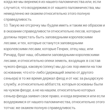
когда же мы вернемся из нашего паломничества или, если
случится, что воздержимся от нашего паломничества, мы
немедленно же окажем относительно этого полную
справедливость.
53. Такую же отсрочку мы будем иметь и таким же образом и
в оказании справедливости относительно лесов, которые
должны перестать быть заповедными королевскими
лесами, и тех, которые останутся заповедными
королевскими лесами, которые Генрих, отец наш, или
Ричард, брат наш, объявили заповедными королевскими
лесами, и относительно опеки земель, входящих в состав
чужого феода, каковую (опеку) мы до сих пор имели на том
основании, что кто-либо (держащий землю от другого
сеньера) в то же время держал феод и от нас за рыцарскую
службу, и относительно аббатств, которыя основаны были
на чужом феоде, а не на нашем, относительно которых
сеньер феода заявил свое право; и когда вернемся или если
воздержимся от нашего паломничества, относительно этого
тотчас же окажем полную справедливость.