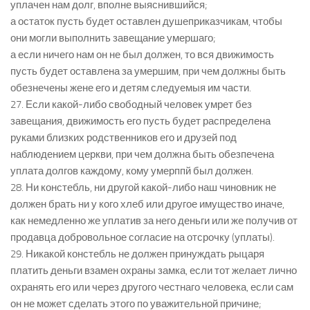
уплачен нам долг, вполне выяснившийся;
а остаток пусть будет оставлен душеприказчикам, чтобы
они могли выполнить завещание умершаго;
а если ничего нам он не был должен, то вся движимость
пусть будет оставлена за умершим, при чем должны быть
обезнечены жене его и детям следуемыя им части.
27. Если какой-либо свободный человек умрет без
завещания, движимость его пусть будет распределена
руками близких родственников его и друзей под
наблюдением церкви, при чем должна быть обезпечена
уплата долгов каждому, кому умерппй был должен.
28. Ни констебль, ни другой какой-либо наш чиновник не
должен брать ни у кого хлеб или другое имущество иначе,
как немедленно же уплатив за него деньги или же получив от
продавца добровольное согласие на отсрочку (уплаты).
29. Никакой констебль не должен принуждать рыцаря
платить деньги взамен охраны замка, если тот желает лично
охранять его или через другого честнаго человека, если сам
он не может сделать этого по уважительной причине;