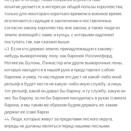
изъятие делается, в интересах общей пользы королевства,
только для некотораго короткаго времени в военное время;
исключаются сидящие в заключении и поставленные,
согласно закону королевства, вне закона, а также люди из
земли, воюющей с нами, и купцы, с которыми надлежит
поступать так, как сказано выше.
43. Если кто держал землю, принадлежащую к какому-
нибудь выморочному лену, как барония Уоллингфорд,
Нотингэм, Булонь, Лэнкастер или друпе выморочные лены,
которые находятся в нашей руке и представлют собою
баронии, и умер, то наследник его даст не какой-либо иной
рельеф и будет нести не какую-либо иную службу, а лишь
тот рельеф, какой он давал бы барону, и ту службу, какую он
нес бы барону, если бы барония находилась в руках (самого)
барона; и мы таким же образом будем держать ее, каким
держал ее (сам) барон.
44. Люди, которые живут за пределами лесного округа,
впредь не должны являться перед нашими лесными