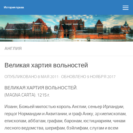
История права
Перейти к содержимому
АНГЛИЯ
Великая хартия вольностей
ОПУБЛИКОВАНО
8 МАЯ 2011
· ОБНОВЛЕНО
9 НОЯБРЯ 2017
ВЕЛИКАЯ ХАРТИЯ ВОЛЬНОСТЕЙ.
(MAGNA CARTA). 1215 г.
Иоанн, Божьей милостью король Англии, сеньер Ирландии,
герцог Нормандии и Аквитании, и граф Анжу, apxиепископам,
епископам, аббатам, графам, баронам, юстициариям, чинам
лесного ведомства, шерифам, бэйлифам, слугам и всем