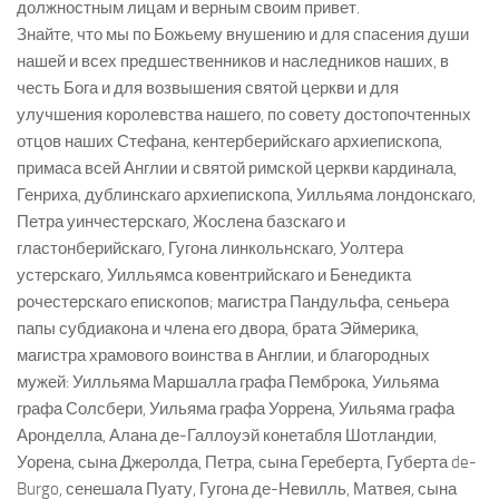
должностным лицам и верным своим привет.
Знайте, что мы по Божьему внушению и для спасения души
нашей и всех предшественников и наследников наших, в
честь Бога и для возвышения святой церкви и для
улучшения королевства нашего, по совету достопочтенных
отцов наших Стефана, кентерберийскаго архиепископа,
примаса всей Англии и святой римской церкви кардинала,
Генриха, дублинскаго архиепископа, Уилльяма лондонскаго,
Петра уинчестерскаго, Жослена базскаго и
гластонберийскаго, Гугона линкольнскаго, Уолтера
устерскаго, Уилльямса ковентрийскаго и Бенедикта
рочестерскаго епископов; магистра Пандульфа, сеньера
папы субдиакона и члена его двора, брата Эймерика,
магистра храмового воинства в Англии, и благородных
мужей: Уилльяма Маршалла графа Пемброка, Уильяма
графа Солсбери, Уильяма графа Уоррена, Уильяма графа
Аронделла, Алана де-Галлоуэй конетабля Шотландии,
Уорена, сына Джеролда, Петра, сына Гереберта, Губерта de-
Burgo, сенешала Пуату, Гугона де-Невилль, Матвея, сына