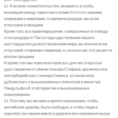
62. И всякое зложелательство, ненависть и злобу,
возникшия между нами и вассалами (homines) нашими,
клириками и мирянами, со времени раздора, мы всем
отпускаем и прощаем.
Кроме того, все правонарушения, совершонныя по поводу
этого раздора от Пасхи года царствования нашего
шестнадцатаго до возстановления мира, мы вполне всем
отпускаем, клирикам и мирянам, и, сколько нас это касается,
вполне прощаем.
И кроме того мы повелели написать для них открытыя
удостоверения от имени сеньера Стефана, архиепископа
кентерберийскаго, сеньера Генриха, apxиепископа
дублинскаго, и вышеназванных епископов и магистра
Пандульфа об этой гарантии и вышеназванных
пожалованиях.
63. Поэтому мы желаем и крепко наказываем, чтобы
английская церковь была свободна, и чтобы люди в
королевстве нашем имели и держали все названныя выше