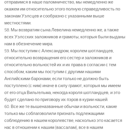
отправимся в наше паломничество, мы немедленно же
окажем им относительно этого полную справедливость по
законам Уэлсцев и сообразно с указанными выше
местностями.
58. Мы возвратим сына Левелина немедленно же, а также
всех Уэлсских заложников и грамоты, которыя были выданы
нам в обезнечение мира.
59. Мы поступим с Александром, королем шотландцев,
относительно возвращения его сестер и заложников и
относительно вольностей их и их права в согласии с тем
способом, каким мы поступим с другими нашими
Английскими баронами, если только не должно быть
поступлено (с ним) иначе в силу грамот, которыя мы имеем
от его отца Вильгельма, некогда короля шотландцев; и это
будет сделано по приговору их пэров в курии нашей.
60. Все же те вышеназванные обычаи и вольности, какие
только мы соблаговолили признать подлежащими
соблюдению в нашем королевстве, насколько это касается
нас в отношении к нашим (вассалам), все в нашем