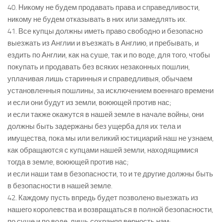
40. Никому не будем продавать права и справедливости,
никому не будем отказывать в них или замедлять их.
41. Все купцы должны иметь право свободно и безопасно
выезжать из Англии и въезжать в Англию, и пребывать, и
ездить по Англии, как на суше, так и по воде, для того, чтобы
покупать и продавать без всяких незаконных пошлин,
уплачивая лишь старинныя и справедливыя, обычаем
установленныя пошлины, за исключением военнаго времени
и если они будут из земли, воюющей против нас;
и если также окажутся в нашей земле в начале войны, они
должны быть задержаны без ущерба для их тела и
имущества, пока мы или великий юстициарий наш не узнаем,
как обращаются с купцами нашей земли, находящимися
тогда в земле, воюющей против нас;
и если наши там в безопасности, то и те другие должны быть
в безопасности в нашей земле.
42. Каждому пусть впредь будет позволено выезжать из
нашего королевства и возвращаться в полной безопасности,
по суше и по воде, лишь сохраняя верность нам;