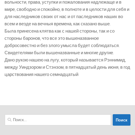
вольности, права, уступки и пожалования надлежаще и в
мире, свободно и спокойно, в полноте и в целости для себя и
для наследников своих от нас и от паследников наших во
всем и везде на вечныя времена, как сказано выше.
Была принесена клятва как с нашей стороны, так и со
стороны баронов, что все это вышеназванное
добросовестно и без злого умысла будет соблюдаться.
Свидетелями были вышеназванные и многие другие.
Дано рукою нашею на лугу, который называется Рэннимид,
между Уиндзором и Стэнзом, в пятнадцатый день июня, в год
царствования нашего семнадцатый
Найти: