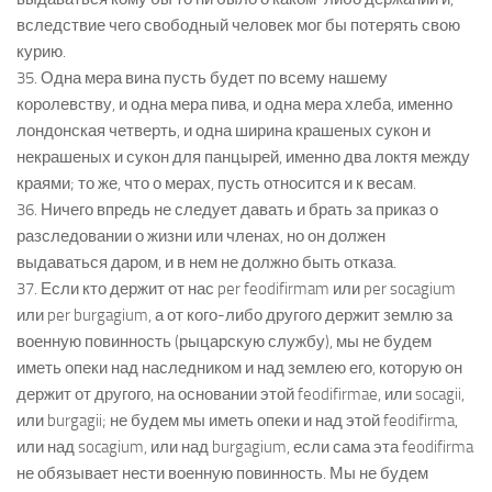
вследствие чего свободный человек мог бы потерять свою
курию.
35. Одна мера вина пусть будет по всему нашему
королевству, и одна мера пива, и одна мера хлеба, именно
лондонская четверть, и одна ширина крашеных сукон и
некрашеных и сукон для панцырей, именно два локтя между
краями; то же, что о мерах, пусть относится и к весам.
36. Ничего впредь не следует давать и брать за приказ о
разследовании о жизни или членах, но он должен
выдаваться даром, и в нем не должно быть отказа.
37. Если кто держит от нас per feodifirmam или per socagium
или per burgagium, а от кого-либо другого держит землю за
военную повинность (рыцарскую службу), мы не будем
иметь опеки над наследником и над землею его, которую он
держит от другого, на основании этой feodifirmae, или socagii,
или burgagii; не будем мы иметь опеки и над этой feodifirma,
или над socagium, или над burgagium, если сама эта feodifirma
не обязывает нести военную повинность. Мы не будем