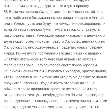
остальными из этих двадцати пяти и дают присягу.
56. Если мы лишили Уэлсцев земель, или вольностей, или
чего-либо иного без законнаго приговора их пэров в Англии
или в Уэлсе, пусть оне будут им немедленно возвращены; и
если об этом возникла (уже) тяжба, в таком случае пусть
разбирается она в (Уэлсской) марке их пэрами, о держаниях
английских по английскому праву, о Уэлсских держаниях по
Уэлсскому праву, о держаниях в пределах марки по праву
марки. Так же пусть поступают Уэлсцы с нами и с нашими.
57. Относительно же того, чего был лишен кто-либо из
Уэлсцев без законнаго приговора своих пэров королем
Генрихом, нашим отцом, и королем Ричардом, братом нашим,
что мы держим в нашей руке или что другие держат за нашим
поручительством, мы будем иметь отсрочку до конца
обычнаго срока принявших крест, за исключением того,
относительно чего уже возбуждена тяжба или произведено
разследование по нашему повелению перед принятием нами
креста; когда же мы вернемся, или если случится, что не