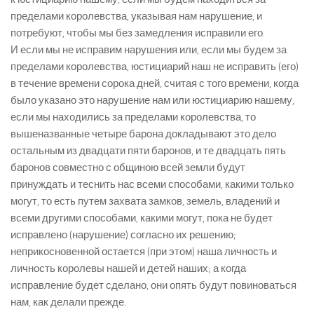
пределами королевства, указывая нам нарушение, и
потребуют, чтобы мы без замедления исправили его.
И если мы не исправим нарушения или, если мы будем за
пределами королевства, юстициарий наш не исправить (его)
в течение времени сорока дней, считая с того времени, когда
было указано это нарушение нам или юстициарию нашему,
если мы находились за пределами королевства, то
вышеназванные четыре барона докладывают это дело
остальным из двадцати пяти баронов, и те двадцать пять
баронов совместно с общиною всей земли будут
принуждать и теснить нас всеми способами, какими только
могут, то есть путем захвата замков, земель, владений и
всеми другими способами, какими могут, пока не будет
исправлено (нарушение) согласно их решению;
неприкосновенной остается (при этом) наша личность и
личность королевы нашей и детей наших; а когда
исправление будет сделано, они опять будут повиноваться
нам, как делали прежде.