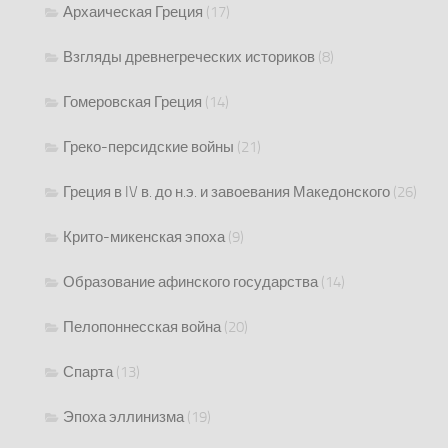
Архаическая Греция
(17)
Взгляды древнегреческих историков
(8)
Гомеровская Греция
(14)
Греко-персидские войны
(21)
Греция в IV в. до н.э. и завоевания Македонского
(26)
Крито-микенская эпоха
(9)
Образование афинского государства
(14)
Пелопоннесская война
(20)
Спарта
(13)
Эпоха эллинизма
(19)