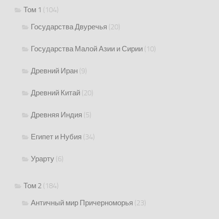
Том 1
(104)
Государства Двуречья
(20)
Государства Малой Азии и Сирии
(10)
Древний Иран
(9)
Древний Китай
(20)
Древняя Индия
(5)
Египет и Нубия
(34)
Урарту
(6)
Том 2
(184)
Античный мир Причерноморья
(23)