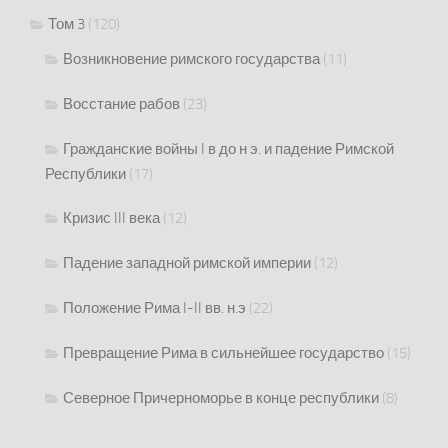
Том 3
(120)
Возникновение римского государства
(11)
Восстание рабов
(23)
Гражданские войны I в до н э. и падение Римской
Республики
(17)
Кризис III века
(12)
Падение западной римской империи
(12)
Положение Рима I-II вв. н.э
(22)
Превращение Рима в сильнейшее государство
(15)
Северное Причерноморье в конце республики
(8)