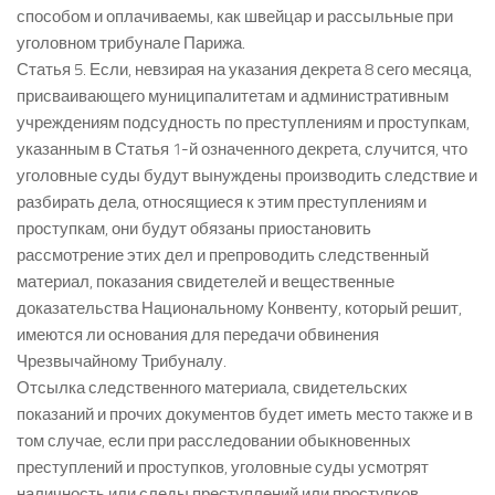
способом и оплачиваемы, как швейцар и рассыльные при
уголовном трибунале Парижа.
Статья 5. Если, невзирая на указания декрета 8 сего месяца,
присваивающего муниципалитетам и административным
учреждениям подсудность по преступлениям и проступкам,
указанным в Статья 1-й означенного декрета, случится, что
уголовные суды будут вынуждены производить следствие и
разбирать дела, относящиеся к этим преступлениям и
проступкам, они будут обязаны приостановить
рассмотрение этих дел и препроводить следственный
материал, показания свидетелей и вещественные
доказательства Национальному Конвенту, который решит,
имеются ли основания для передачи обвинения
Чрезвычайному Трибуналу.
Отсылка следственного материала, свидетельских
показаний и прочих документов будет иметь место также и в
том случае, если при расследовании обыкновенных
преступлений и проступков, уголовные суды усмотрят
наличность или следы преступлений или проступков,