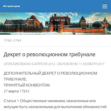
История права
Перейти к содержимому
1792-1793
Декрет о революционном трибунале
ОПУБЛИКОВАНО
9 АПРЕЛЯ 2012
· ОБНОВЛЕНО
11 НОЯБРЯ 2017
ДОПОЛНИТЕЛЬНЫЙ ДЕКРЕТ О РЕВОЛЮЦИОННОМ
ТРИБУНАЛЕ,
ПРИНЯТЫЙ КОНВЕНТОМ
27 марта 1793 г.
Статья 1. Общественные чиновники, назначенные или
могущие быть назначенными для выполнения обязанностей