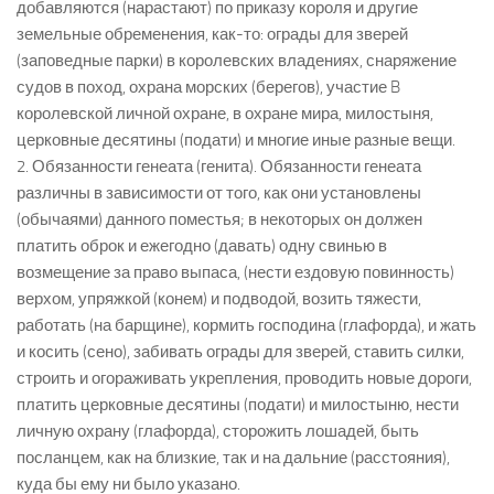
добавляются (нарастают) по приказу короля и другие
земельные обременения, как-то: ограды для зверей
(заповедные парки) в королевских владениях, снаряжение
судов в поход, охрана морских (берегов), участие B
королевской личной охране, в охране мира, милостыня,
церковные десятины (подати) и многие иные разные вещи.
2. Обязанности генеата (генита). Обязанности генеата
различны в зависимости от того, как они установлены
(обычаями) данного поместья; в некоторых он должен
платить оброк и ежегодно (давать) одну свинью в
возмещение за право выпаса, (нести ездовую повинность)
верхом, упряжкой (конем) и подводой, возить тяжести,
работать (на барщине), кормить господина (глафорда), и жать
и косить (сено), забивать ограды для зверей, ставить силки,
строить и огораживать укрепления, проводить новые дороги,
платить церковные десятины (подати) и милостыню, нести
личную охрану (глафорда), сторожить лошадей, быть
посланцем, как на близкие, так и на дальние (расстояния),
куда бы ему ни было указано.