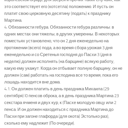
это соответствует его (котсетла) положению. И пусть он
платит свою церковную десятину (подать) к празднику
Мартина.
4. Обязанности гебура. Обязанности гебура различны: в
одних местах они тяжелы, в других умеренны. В некоторых
поместьях установлено, что он 2 дня еженедельно на
протяжении (всего) пода, а во время сбора урожая 3 дня
еженедельно и со Сретенья господня до Пасхи 3 (дня в
неделю) должен исполнять (на барщине) всякую работу,
какую ему укажут. Когда он отбывает полную барщину, он не
должен (сам) работать на господина все то время, пока его
лошадь находится вне дома.
4.1. Он должен платить в день праздника Михаила (29
сентября) l0 пенсов оброка, а в день праздника Мартина 23
секстара ячменя и двух кур, к (Пасхе молодую овцу или 2
пенса. И он должен находиться с праздника Мартина до
Пасхи при загоне глафорда (для окота) Эстолько раз),
сколько ему надлежит (По очереди).