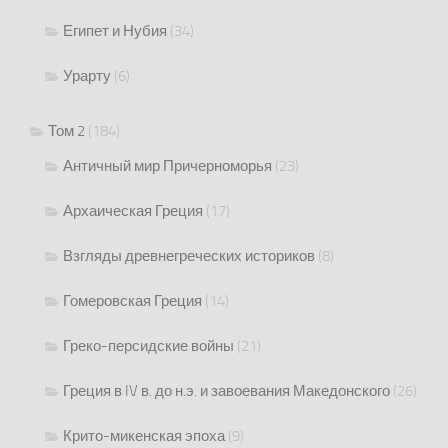
Египет и Нубия
(34)
Урарту
(6)
Том 2
(184)
Античный мир Причерноморья
(23)
Архаическая Греция
(17)
Взгляды древнегреческих историков
(8)
Гомеровская Греция
(14)
Греко-персидские войны
(21)
Греция в IV в. до н.э. и завоевания Македонского
(26)
Крито-микенская эпоха
(9)