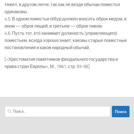
тяжел, в другом легче, так как не везде обычаи поместья
одинаковы.
4.5. В одном поместьи гебур должен вносить оброк медом, в
ином — оброк пищей, в третьем — оброк пивом.
4.6. Пусть тот, кто занимает должность (управляющего)
поместьем, всегда хорошо знает, каковы старые поместные
постановления и каков народный обычай.
[«Хрестоматия памятников феодального государства и
права стран Европы», М., 1961, стр. 93-96]
Найти: