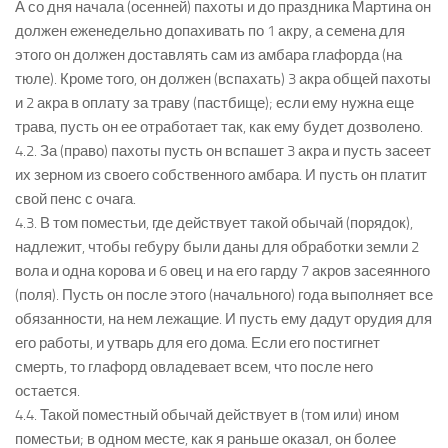
А со дня начала (осенней) пахоты и до праздника Мартина он
должен еженедельно допахивать по 1 акру, а семена для
этого он должен доставлять сам из амбара глафорда (на
тюле). Кроме того, он должен (вспахать) 3 акра общей пахоты
и 2 акра в оплату за траву (пастбище); если ему нужна еще
трава, пусть он ее отработает так, как ему будет дозволено.
4.2. За (право) пахоты пусть он вспашет 3 акра и пусть засеет
их зерном из своего собственного амбара. И пусть он платит
свой пенс с очага.
4.3. В том поместьи, где действует такой обычай (порядок),
надлежит, чтобы гебуру были даны для обработки земли 2
вола и одна корова и 6 овец и на его гарду 7 акров засеянного
(поля). Пусть он после этого (начального) года выполняет все
обязанности, на нем лежащие. И пусть ему дадут орудия для
его работы, и утварь для его дома. Если его постигнет
смерть, то глафорд овладевает всем, что после него
остается.
4.4. Такой поместный обычай действует в (том или) ином
поместьи; в одном месте, как я раньше оказал, он более