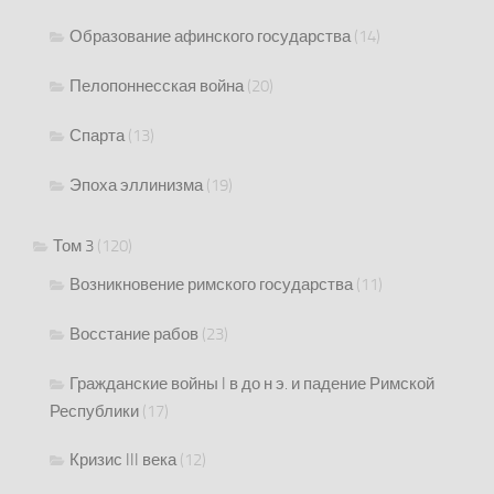
Образование афинского государства
(14)
Пелопоннесская война
(20)
Спарта
(13)
Эпоха эллинизма
(19)
Том 3
(120)
Возникновение римского государства
(11)
Восстание рабов
(23)
Гражданские войны I в до н э. и падение Римской
Республики
(17)
Кризис III века
(12)