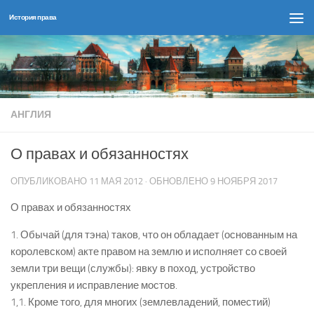
История права
Перейти к содержимому
АНГЛИЯ
О правах и обязанностях
ОПУБЛИКОВАНО
11 МАЯ 2012
· ОБНОВЛЕНО
9 НОЯБРЯ 2017
О правах и обязанностях
1. Обычай (для тэна) таков, что он обладает (основанным на
королевском) акте правом на землю и исполняет со своей
земли три вещи (службы): явку в поход, устройство
укрепления и исправление мостов.
1,1. Кроме того, для многих (землевладений, поместий)