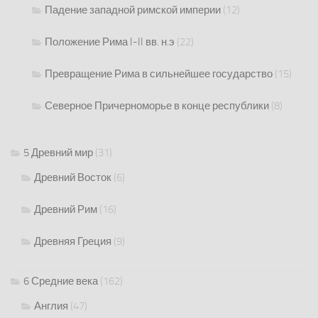
Падение западной римской империи
(12)
Положение Рима I-II вв. н.э
(22)
Превращение Рима в сильнейшее государство
(15)
Северное Причерноморье в конце республики
(8)
5 Древний мир
(31)
Древний Восток
(6)
Древний Рим
(16)
Древняя Греция
(9)
6 Средние века
(162)
Англия
(47)