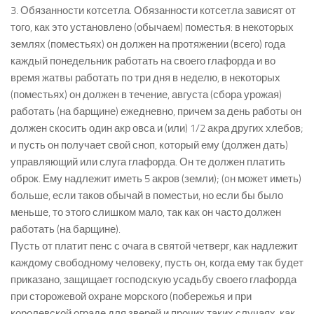
3. Обязанности котсетла. Обязанности котсетла зависят от
того, как это установлено (обычаем) поместья: в некоторых
землях (поместьях) он должен на протяжении (всего) года
каждый понедельник работать на своего глафорда и во
время жатвы работать по три дня в неделю, в некоторых
(поместьях) он должен в течение, августа (сбора урожая)
работать (на барщине) ежедневно, причем за день работы он
должен скосить один акр овса и (или) 1/2 акра других хлебов;
и пусть он получает свой сноп, который ему (должен дать)
управляющий или слуга глафорда. Он те должен платить
оброк. Ему надлежит иметь 5 акров (земли); (oн может иметь)
больше, если таков обычай в поместьи, но если бы было
меньше, то этого слишком мало, так как он часто должен
работать (на барщине).
Пусть от платит пенс с очага в святой четверг, как надлежит
каждому свободному человеку, пусть он, когда ему так будет
приказано, защищает господскую усадьбу своего глафорда
при сторожевой охране морского (побережья и при
королевской ограде для зверей и прочих таких случаях, как