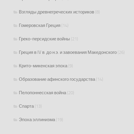
Взгляды древнегреческих историков
(8)
Гомеровская Греция
(14)
Греко-персидские войны
(21)
Греция в IV в. до н.э. и завоевания Македонского
(26)
Крито-микенская эпоха
(9)
Образование афинского государства
(14)
Пелопоннесская война
(20)
Спарта
(13)
Эпоха эллинизма
(19)