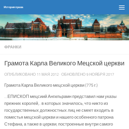
История права
Перейти к содержимому
ФРАНКИ
Грамота Карла Великого Мецской церкви
ОПУБЛИКОВАНО
11 МАЯ 2012
· ОБНОВЛЕНО
9 НОЯБРЯ 2017
Грамота Карла Великого мецской церкви (775 г.)
…ЕПИСКОП мецсиий Ангильрамн представил нам указы
прежних королей,.. в которых значилось, что никто из
государственных должностных лиц не смеет входить в
поместья мецской церкви и нашего особенного патрона
Стефана, а также в церкви, построенные внутри самого