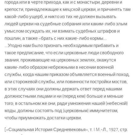
города или в черте прихода, как и с монастыри, деревни и
крепости, принадлежащие к мецской церкви, и причинять там
какой-либо ущерб, и никто из тих не должен вызывать
людей церкви на судебные собрания или каким-либо злым
умыслом осуждать их, ни взимать судебных штрафов и
пошлин, а также «брать с них какие-либо кормы…
…Угодно нам было признать необходимым прибавить и
такое предписание, что если церковные люди свободного
звания, проживающие на церковных землях, окажутся
каким-либо образом небрежными в несении военной
службы, когда нашим приказом объявляется военный поход,
или сторожевой службы, или повинности постройки мостов,
в этих случаях они должны держать ответ перед нашими
должностными лицами и ни (перед кем) больше и меньше
того; в остальном же они, ради умножения нашей (небесной)
мзды, должны состоять под (церковным) иммунитетом,
чтобы приумножать достатки церкви.
[«Социальная История Средневековья», т. I M.-Л., 1927, стр.