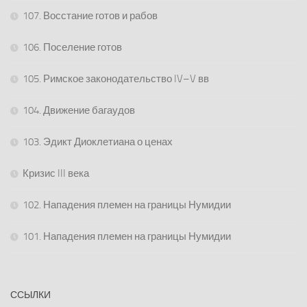
107. Восстание готов и рабов
106. Поселение готов
105. Римское законодательство IV–V вв
104. Движение багаудов
103. Эдикт Диоклетиана о ценах
Кризис III века
102. Нападения племен на границы Нумидии
101. Нападения племен на границы Нумидии
ССЫЛКИ