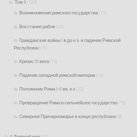
Том 3
(120)
Возникновение римского государства
(11)
Восстание рабов
(23)
Гражданские войны I в до н э. и падение Римской
Республики
(17)
Кризис III века
(12)
Падение западной римской империи
(12)
Положение Рима I-II вв. н.э
(22)
Превращение Рима в сильнейшее государство
(15)
Северное Причерноморье в конце республики
(8)
5 Древний мир
(31)