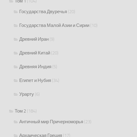
Том 1
(104)
Государства Двуречья
(20)
Государства Малой Азии и Сирии
(10)
Древний Иран
(9)
Древний Китай
(20)
Древняя Индия
(5)
Египет и Нубия
(34)
Урарту
(6)
Том 2
(184)
Античный мир Причерноморья
(23)
Архаическая Греция
(17)