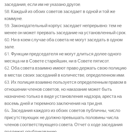
заседания, если им не указано другое.
58. Каждый из обоих советов заседает в одной и той же
коммуне.
59. Законодательный корпус заседает непрерывно: тем не
менее он может прервать заседание на установленный срок.
60. Ни в коем случае оба совета не могут заседать в одном
зале.
61. Функции председателя не могут длиться долее одного
месяца ни в Совете старейшин, ни в Совете пятисот.
62. Оба совета взаимно имеют право держать свою полицию
в местах своих заседаний в количестве, определенном ими.
63. Их полиция взаимно пользуется определенным правом в
отношении членов советов; но наказание может быть
назначено только в виде установления надзора, ареста на
восемь дней и тюремного заключения на три дня.
64. Заседания каждого из обоих советов публичны; число
присутствующих не должно превышать половины числа
членов соответствующего совета. Отчет о ходе заседания
подлежит опубликованию.