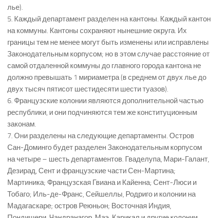
лье).
5. Каждый департамент разделен на кантоны. Каждый кантон
на коммуны. Кантоны сохраняют нынешние округа. Их
границы тем не менее могут быть изменены или исправлены
Законодательным корпусом; но в этом случае расстояние от
самой отдаленной коммуны до главного города кантона не
должно превышать 1 мириаметра (в среднем от двух лье до
двух тысяч пятисот шестидесяти шести туазов).
6. Французские колонии являются дополнительной частью
республики, и они подчиняются тем же конституционным
законам.
7. Они разделены на следующие департаменты. Остров
Сан-Доминго будет разделен Законодательным корпусом
на четыре – шесть департаментов. Гваделупа, Мари-Галант,
Дезирад, Сент и французские части Сен-Мартина;
Мартиника; Французская Гвиана и Кайенна; Сент-Люси и
Тобаго; Иль-де-Франс, Сейшеллы, Родриго и колонии на
Мадагаскаре; остров Реюньон; Восточная Индия,
Пондишери, Чандранагор, Маэ, Карикал и другие колонии.