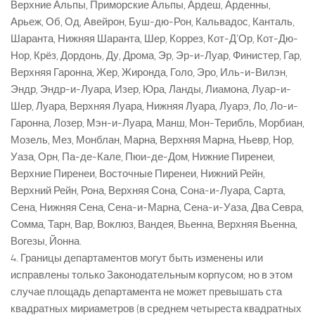
Верхние Альпы, Приморские Альпы, Ардеш, Арденны,
Арьеж, Об, Од, Авейрон, Буш-дю-Рон, Кальвадос, Канталь,
Шаранта, Нижняя Шаранта, Шер, Коррез, Кот-Д’Ор, Кот-Дю-
Нор, Крёз, Дордонь, Ду, Дрома, Эр, Эр-и-Луар, Финистер, Гар,
Верхняя Гаронна, Жер, Жиронда, Голо, Эро, Иль-и-Вилэн,
Эндр, Эндр-и-Луара, Изер, Юра, Ланды, Лиамона, Луар-и-
Шер, Луара, Верхняя Луара, Нижняя Луара, Луарэ, Ло, Ло-и-
Гаронна, Лозер, Мэн-и-Луара, Манш, Мон-Терибль, Морбиан,
Мозель, Мез, Монблан, Марна, Верхняя Марна, Ньевр, Нор,
Уаза, Орн, Па-де-Кале, Пюи-де-Дом, Нижние Пиренеи,
Верхние Пиренеи, Восточные Пиренеи, Нижний Рейн,
Верхний Рейн, Рона, Верхняя Сона, Сона-и-Луара, Сарта,
Сена, Нижняя Сена, Сена-и-Марна, Сена-и-Уаза, Два Севра,
Сомма, Тарн, Вар, Воклюз, Вандея, Вьенна, Верхняя Вьенна,
Вогезы, Йонна.
4. Границы департаментов могут быть изменены или
исправлены только Законодательным корпусом; но в этом
случае площадь департамента не может превышать ста
квадратных мириаметров (в среднем четыреста квадратных