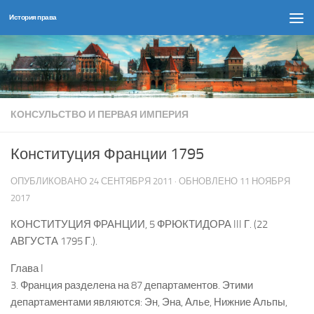
История права
Перейти к содержимому
КОНСУЛЬСТВО И ПЕРВАЯ ИМПЕРИЯ
Конституция Франции 1795
ОПУБЛИКОВАНО
24 СЕНТЯБРЯ 2011
· ОБНОВЛЕНО
11 НОЯБРЯ
2017
КОНСТИТУЦИЯ ФРАНЦИИ, 5 ФРЮКТИДОРА III Г. (22
АВГУСТА 1795 Г.).
Глава I
3. Франция разделена на 87 департаментов. Этими
департаментами являются: Эн, Эна, Алье, Нижние Альпы,