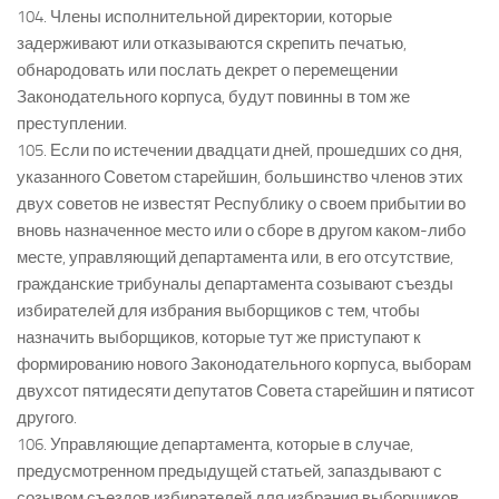
104. Члены исполнительной директории, которые
задерживают или отказываются скрепить печатью,
обнародовать или послать декрет о перемещении
Законодательного корпуса, будут повинны в том же
преступлении.
105. Если по истечении двадцати дней, прошедших со дня,
указанного Советом старейшин, большинство членов этих
двух советов не известят Республику о своем прибытии во
вновь назначенное место или о сборе в другом каком-либо
месте, управляющий департамента или, в его отсутствие,
гражданские трибуналы департамента созывают съезды
избирателей для избрания выборщиков с тем, чтобы
назначить выборщиков, которые тут же приступают к
формированию нового Законодательного корпуса, выборам
двухсот пятидесяти депутатов Совета старейшин и пятисот
другого.
106. Управляющие департамента, которые в случае,
предусмотренном предыдущей статьей, запаздывают с
созывом съездов избирателей для избрания выборщиков,